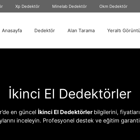
ör
Xp Dedektör
Minelab Dedektör
Okm Dedektör
Anasayfa
Dedektör
Alan Tarama
Yeraltı Görünt
İkinci El Dedektörler
’de en güncel
İkinci El Dedektörler
bilgilerini, fiyatla
ylarını inceleyin. Profesyonel destek ve eğitim garantis