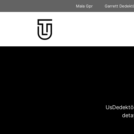
İçeriğe
Mala Gpr
Garrett Dedekt
atla
UsDedektör
deta