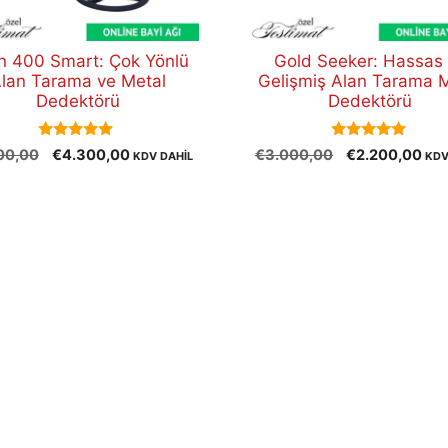
an 400 Smart: Çok Yönlü
Gold Seeker: Hassas
lan Tarama ve Metal
Gelişmiş Alan Tarama 
Dedektörü
Dedektörü
5.00
5.00
Orijinal
Şu
Orijinal
Şu
00,00
€
4.300,00
€
3.000,00
€
2.200,00
KDV DAHİL
KDV
out of 5
out of 5
fiyat:
andaki
fiyat:
and
€5.500,00.
fiyat:
€3.000,00.
fiya
€4.300,00.
€2.