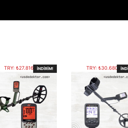
TRY:
₺
27.816,41
TRY:
₺
30.680,67
İNDIRIM!
İND