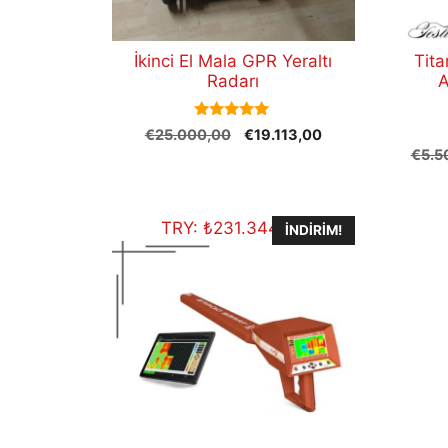
İkinci El Mala GPR Yeraltı
Tit
Radarı
A
5.00
Orijinal
Şu
€
25.000,00
€
19.113,00
out of 5
fiyat:
andaki
€
5.5
€25.000,00.
fiyat:
€19.113,00.
TRY:
₺
231.344,40
İNDIRIM!