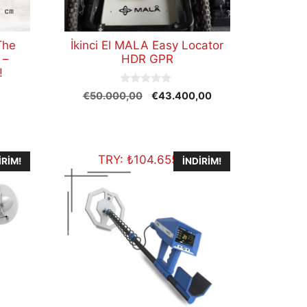
 The
İkinci El MALA Easy Locator
 –
HDR GPR
!
0
Orijinal
Şu
€
50.000,00
€
43.400,00
o
u
fiyat:
andaki
u
t
ndaki
€50.000,00.
fiyat:
o
iyat:
€43.400,00.
f
5
557,00.
TRY:
₺
104.655,80
IRIM!
İNDIRIM!