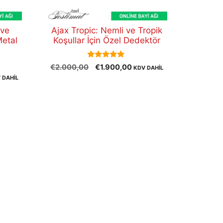
 ve
Ajax Tropic: Nemli ve Tropik
Metal
Koşullar İçin Özel Dedektör
5.00
Orijinal
Şu
€
2.000,00
€
1.900,00
KDV DAHİL
out of 5
fiyat:
andaki
 DAHİL
aki
€2.000,00.
fiyat:
t:
€1.900,00.
200,00.