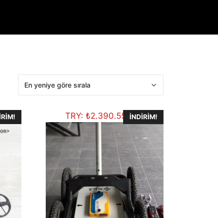
TRY:
₺
2.390.558,80
IRIM!
İNDIRIM!