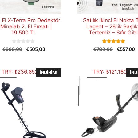
i El X-Terra Pro Dedektör
Satılık İkinci El Nokta
 Minelab 2. El Fırsatı |
Legent – 28’lik Başlık
19.500 TL
Tertemiz – Sıfır Gibi
0
5.00
Orijinal
Şu
Orijinal
Ş
€
600,00
€
505,00
€
700,00
€
557,00
o
out of 5
fiyat:
andaki
fiyat:
a
u
t
€600,00.
fiyat:
€700,00.
f
o
€505,00.
€
f
TRY:
₺
236.852,60
TRY:
₺
121.180,40
İNDIRIM!
İND
5