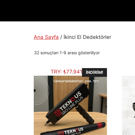
Ana Sayfa
/ İkinci El Dedektörler
En
32 sonuçtan 1-9 arası gösteriliyor
yeniye
göre
TRY:
₺
77.941,03
sıralandı
İNDIRIM!