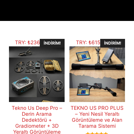
TRY:
₺
236.435,50
TRY:
₺
615.612,06
İNDIRIM!
İNDIRIM!
Tekno Us Deep Pro –
TEKNO US PRO PLUS
Derin Arama
– Yeni Nesil Yeraltı
Dedektörü +
Görüntüleme ve Alan
Gradiometer + 3D
Tarama Sistemi
Yeraltı Görüntüleme