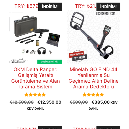
TRY:
₺
679.064,75
TRY:
₺
21.169,23
İNDIRIM!
İNDIRIM!
OKM Delta Ranger:
Minelab GO FİND 44
Gelişmiş Yeraltı
Yenilenmiş Su
Görüntüleme ve Alan
Geçirmez Altın Define
Tarama Sistemi
Arama Dedektörü
5.00
5.00
Orijinal
Şu
Orijinal
Şu
€
12.500,00
€
12.350,00
€
500,00
€
385,00
KDV
out of 5
out of 5
fiyat:
andaki
fiyat:
andaki
KDV DAHİL
DAHİL
€12.500,00.
fiyat:
€500,00.
fiyat:
€12.350,00.
€385,00.