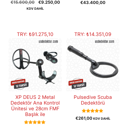
5.00
Orijinal
Şu
€
15.600,00
€
9.250,00
Şu
fiyat:
€
43.400,00
u
out of 5
t
fiyat:
andaki
andaki
€50.000,0
KDV DAHİL
o
€15.600,00.
fiyat:
fiyat:
f
5
€9.250,00.
€43.400,0
TRY:
₺
91.275,10
TRY:
₺
14.351,09
XP DEUS 2 Metal
Pulsedive Scuba
Dedektör Ana Kontrol
Dedektörü
Ünitesi ve 28cm FMF
Başlık ile
5.00
€
261,00
KDV DAHİL
out of 5
5.00