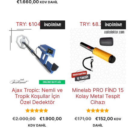
€
1.660,00
KDV DAHİL
out of 5
TRY:
₺
104.471,50
TRY:
₺
8.357,72
İNDIRIM!
İNDIRIM!
Ajax Tropic: Nemli ve
Minelab PRO FİND 15
Tropik Koşullar İçin
Kolay Metal Tespit
Özel Dedektör
Cihazı
5.00
5.00
Orijinal
Şu
Orijinal
Şu
€
2.000,00
€
1.900,00
€
171,00
€
152,00
KDV
out of 5
out of 5
fiyat:
andaki
fiyat:
andaki
KDV DAHİL
DAHİL
€2.000,00.
fiyat:
€171,00.
fiyat: