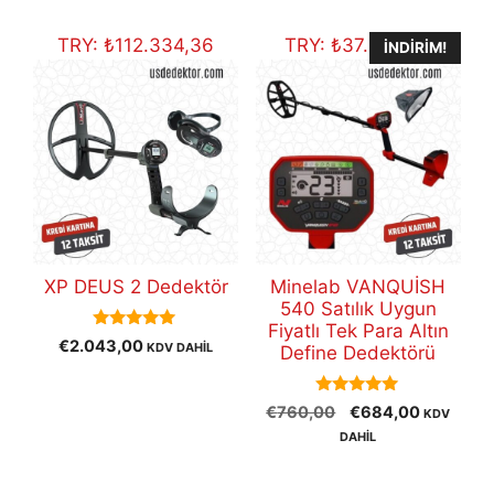
€1.900,00.
€152,00.
TRY:
₺
112.334,36
TRY:
₺
37.609,74
İNDIRIM!
XP DEUS 2 Dedektör
Minelab VANQUİSH
540 Satılık Uygun
Fiyatlı Tek Para Altın
5.00
€
2.043,00
KDV DAHİL
Define Dedektörü
out of 5
5.00
Orijinal
Şu
€
760,00
€
684,00
KDV
out of 5
fiyat:
andaki
DAHİL
€760,00.
fiyat:
€684,00