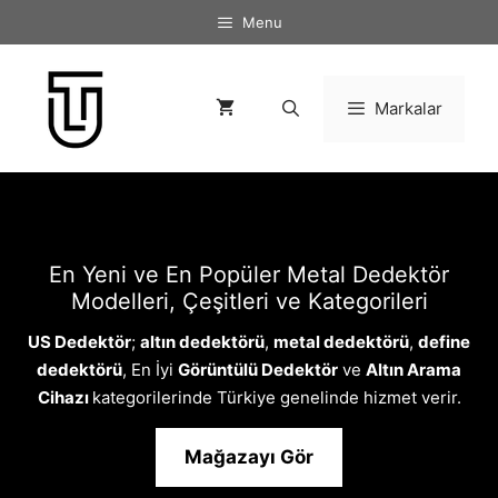
İçeriğe
Menu
atla
Markalar
En Yeni ve En Popüler Metal Dedektör
Modelleri, Çeşitleri ve Kategorileri
US Dedektör
;
altın dedektörü
,
metal dedektörü
,
define
dedektörü
, En İyi
Görüntülü Dedektör
ve
Altın Arama
Cihazı
kategorilerinde Türkiye genelinde hizmet verir.
Mağazayı Gör