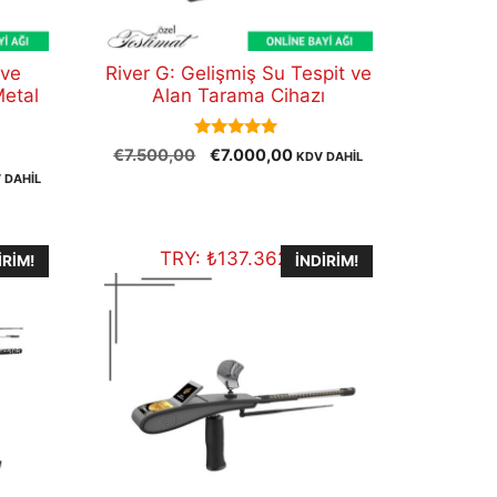
 ve
River G: Gelişmiş Su Tespit ve
Metal
Alan Tarama Cihazı
5.00
Orijinal
Şu
€
7.500,00
€
7.000,00
KDV DAHİL
out of 5
fiyat:
andaki
 DAHİL
aki
€7.500,00.
fiyat:
t:
€7.000,00.
200,00.
TRY:
₺
137.362,50
IRIM!
İNDIRIM!