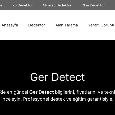
ör
Xp Dedektör
Minelab Dedektör
Okm Dedektör
Anasayfa
Dedektör
Alan Tarama
Yeraltı Görünt
Ger Detect
’de en güncel
Ger Detect
bilgilerini, fiyatlarını ve tekn
inceleyin. Profesyonel destek ve eğitim garantisiyle.