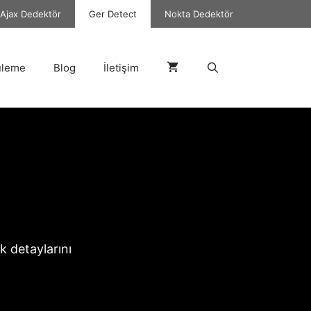
Ajax Dedektör
Ger Detect
Nokta Dedektör
üleme
Blog
İletişim
ik detaylarını