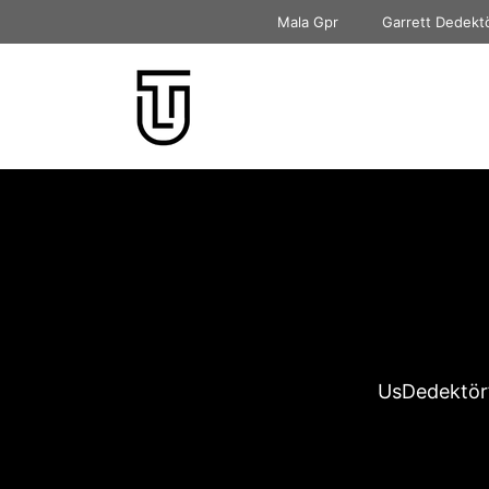
İçeriğe
Mala Gpr
Garrett Dedekt
atla
UsDedektör