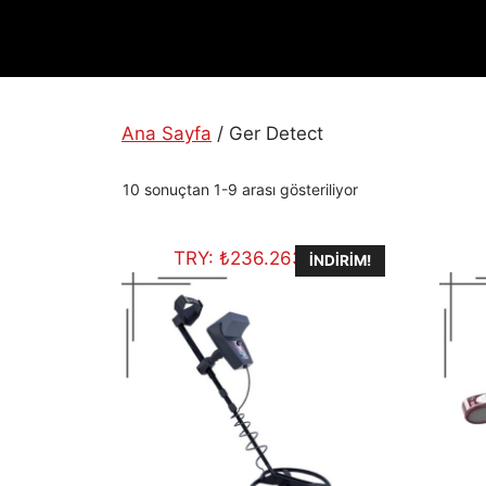
Ana Sayfa
/ Ger Detect
En
10 sonuçtan 1-9 arası gösteriliyor
yeniye
göre
TRY:
₺
236.263,50
sıralandı
İNDIRIM!