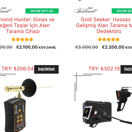
mond Hunter: Elmas ve
Gold Seeker: Hassas
eğerli Taşlar İçin Alan
Gelişmiş Alan Tarama 
Tarama Cihazı
Dedektörü
5.00
5.00
Orijinal
Şu
Orijinal
Şu
00,00
€
2.100,00
€
3.000,00
€
2.200,00
KDV DAHİL
KDV
out of 5
out of 5
fiyat:
andaki
fiyat:
and
€3.000,00.
fiyat:
€3.000,00.
fiya
€2.100,00.
€2.
TRY:
₺
206.043,75
TRY:
₺
302.197,50
İNDIRIM!
İND