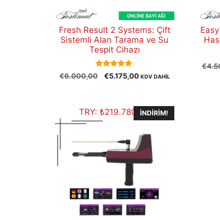
Fresh Result 2 Systems: Çift
Easy
Sistemli Alan Tarama ve Su
Has
Tespit Cihazı
€
4.5
5.00
Orijinal
Şu
€
6.000,00
€
5.175,00
KDV DAHİL
out of 5
fiyat:
andaki
€6.000,00.
fiyat:
€5.175,00.
TRY:
₺
219.780,00
İNDIRIM!