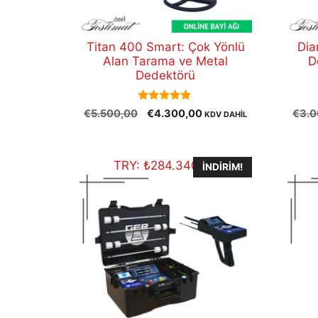
Titan 400 Smart: Çok Yönlü
Dia
Alan Tarama ve Metal
D
Dedektörü
5.00
Orijinal
Şu
€
5.500,00
€
4.300,00
€
3.0
KDV DAHİL
out of 5
fiyat:
andaki
€5.500,00.
fiyat:
€4.300,00.
TRY:
₺
284.340,38
İNDIRIM!