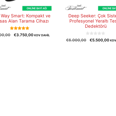
 Way Smart: Kompakt ve
Deep Seeker: Çok Sist
sas Alan Tarama Cihazı
Profesyonel Yeraltı Te
Dedektörü
5.00
Orijinal
Şu
00,00
€
3.750,00
KDV DAHİL
out of 5
0
Orijinal
Şu
fiyat:
andaki
€
6.000,00
€
5.500,00
KDV
o
fiyat:
and
€4.500,00.
fiyat:
u
t
€6.000,00.
fiya
€3.750,00.
o
€5.
f
5