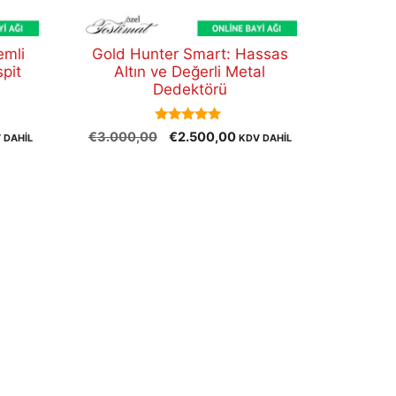
emli
Gold Hunter Smart: Hassas
spit
Altın ve Değerli Metal
Dedektörü
5.00
Orijinal
Şu
€
3.000,00
€
2.500,00
 DAHİL
KDV DAHİL
out of 5
aki
fiyat:
andaki
t:
€3.000,00.
fiyat:
500,00.
€2.500,00.