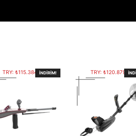
TRY:
₺
115.384,50
TRY:
₺
120.879,00
İNDIRIM!
İND