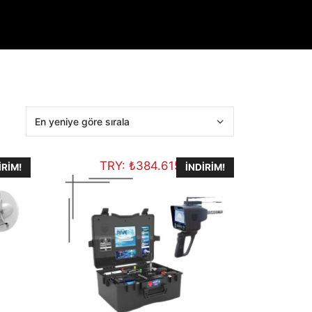
TRY:
₺
384.615,00
IRIM!
İNDIRIM!