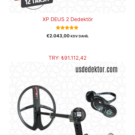
XP DEUS 2 Dedektör
5.00
€
2.043,00
KDV DAHİL
out of 5
TRY:
₺
91.112,42