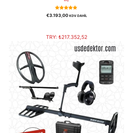
5.00
€
3.193,00
KDV DAHİL
out of 5
TRY:
₺
217.352,52