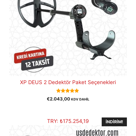
XP DEUS 2 Dedektör Paket Seçenekleri
5.00
€
2.043,00
KDV DAHİL
out of 5
TRY:
₺
175.254,19
İNDIRIM!