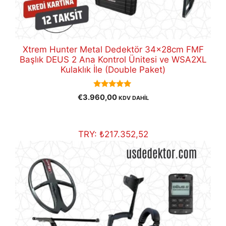
Xtrem Hunter Metal Dedektör 34x28cm FMF
Başlık DEUS 2 Ana Kontrol Ünitesi ve WSA2XL
Kulaklık İle (Double Paket)
5.00
€
3.960,00
KDV DAHİL
out of 5
TRY:
₺
217.352,52