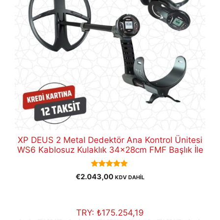
XP DEUS 2 Metal Dedektör Ana Kontrol Ünitesi
WS6 Kablosuz Kulaklık 34x28cm FMF Başlık İle
5.00
€
2.043,00
KDV DAHİL
out of 5
TRY:
₺
175.254,19