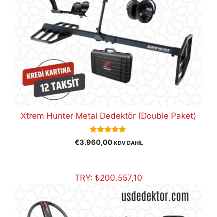
Xtrem Hunter Metal Dedektör (Double Paket)
5.00
€
3.960,00
KDV DAHİL
out of 5
TRY:
₺
200.557,10