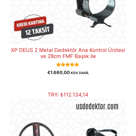
XP DEUS 2 Metal Dedektör Ana Kontrol Ünitesi
ve 28cm FMF Başlık ile
5.00
€
1.660,00
KDV DAHİL
out of 5
TRY:
₺
112.134,14