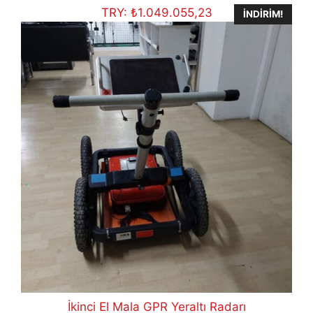
€43.400,00.
f
TRY:
₺
1.049.055,23
İNDIRIM!
5
İkinci El Mala GPR Yeraltı Radarı