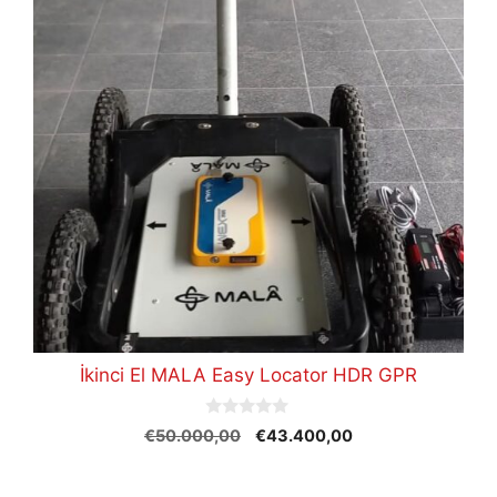
İkinci El MALA Easy Locator HDR GPR
0
Orijinal
Şu
€
50.000,00
€
43.400,00
o
fiyat:
andaki
u
t
€50.000,00.
fiyat:
o