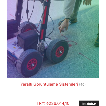
Yeraltı Görüntüleme Sistemleri
(40)
TRY:
₺
236.014,10
İNDIRIM!