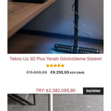
Tekno Us 3D Plus Yeraltı Görüntüleme Sistemi
5.00
Orijinal
Şu
€
15.600,00
€
9.250,00
KDV DAHİL
out of 5
fiyat:
andaki
€15.600,00.
fiyat:
€9.250,00.
TRY:
₺
2.382.095,80
İNDIRIM!