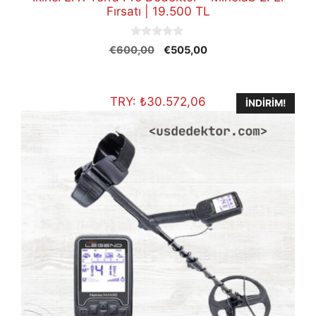
Fırsatı | 19.500 TL
0
Orijinal
Şu
€
600,00
€
505,00
o
fiyat:
andaki
u
t
€600,00.
fiyat:
o
€505,00.
f
TRY:
₺
30.572,06
İNDIRIM!
5