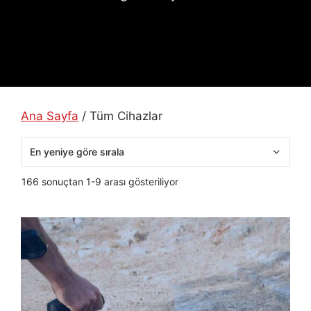
Ana Sayfa
/ Tüm Cihazlar
En
166 sonuçtan 1-9 arası gösteriliyor
yeniye
göre
sıralandı