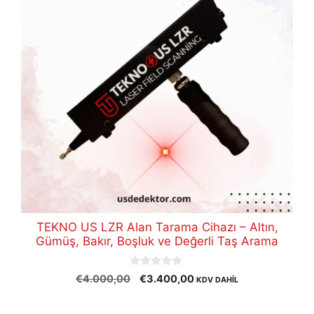
TEKNO US LZR Alan Tarama Cihazı – Altın,
Gümüş, Bakır, Boşluk ve Değerli Taş Arama
0
Orijinal
Şu
€
4.000,00
€
3.400,00
KDV DAHİL
o
fiyat:
andaki
u
t
€4.000,00.
fiyat: