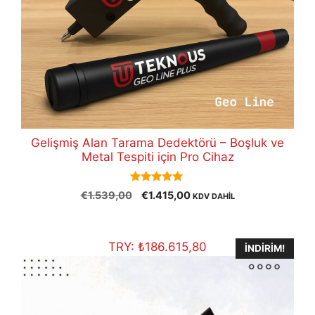
Gelişmiş Alan Tarama Dedektörü – Boşluk ve
Metal Tespiti için Pro Cihaz
5.00
Orijinal
Şu
€
1.539,00
€
1.415,00
KDV DAHİL
out of 5
fiyat:
andaki
€1.539,00.
fiyat:
€1.415,00.
TRY:
₺
186.615,80
İNDIRIM!