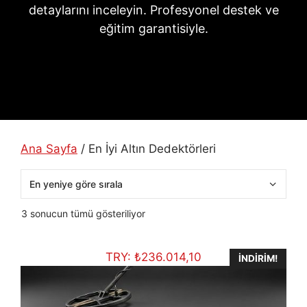
detaylarını inceleyin. Profesyonel destek ve
eğitim garantisiyle.
Ana Sayfa
/ En İyi Altın Dedektörleri
En
3 sonucun tümü gösteriliyor
yeniye
göre
TRY:
₺
236.014,10
sıralandı
İNDIRIM!