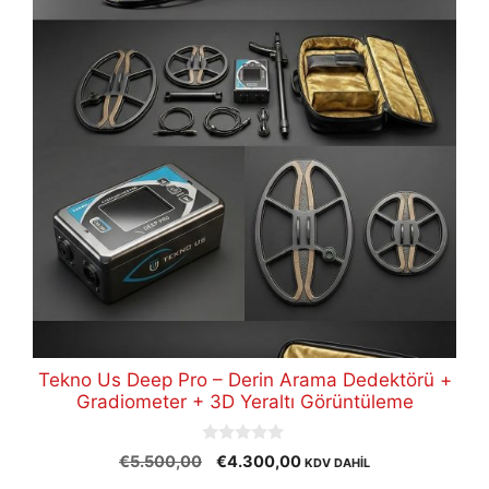
Tekno Us Deep Pro – Derin Arama Dedektörü +
Gradiometer + 3D Yeraltı Görüntüleme
0
Orijinal
Şu
€
5.500,00
€
4.300,00
KDV DAHİL
o
fiyat:
andaki
u