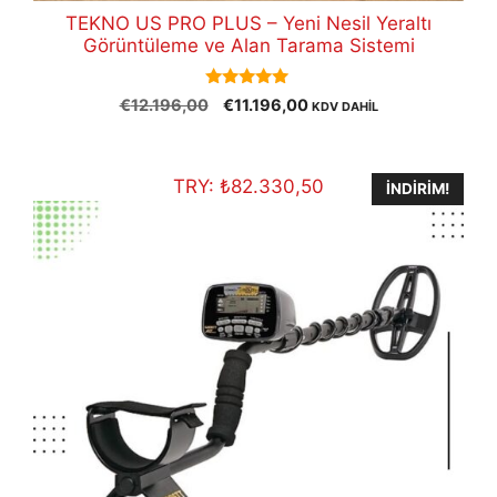
TEKNO US PRO PLUS – Yeni Nesil Yeraltı
Görüntüleme ve Alan Tarama Sistemi
5.00
Orijinal
Şu
€
12.196,00
€
11.196,00
KDV DAHİL
out of 5
fiyat:
andaki
€12.196,00.
fiyat:
€11.196,00.
TRY:
₺
82.330,50
İNDIRIM!