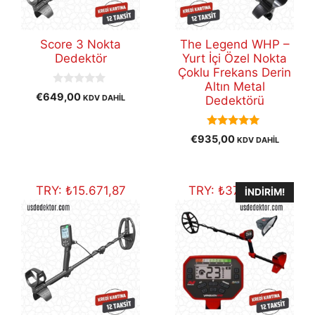
Score 3 Nokta
The Legend WHP –
Dedektör
Yurt İçi Özel Nokta
Çoklu Frekans Derin
Altın Metal
0
€
649,00
KDV DAHİL
Dedektörü
o
u
t
o
5.00
€
935,00
KDV DAHİL
f
out of 5
5
TRY:
₺
15.671,87
TRY:
₺
37.612,48
İNDIRIM!