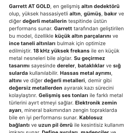
Garrett AT GOLD
, en gelişmiş
altın dedektörü
olup, yüksek hassasiyetli
altın
,
gümüş
,
bakır
ve
diğer
değerli metallerin
tespitinde üstün
performans sunar.
Garrett
tarafından geliştirilen
bu model, özellikle
küçük altın parçalarını
ve
ince taneli altınları
bulmak için optimize
edilmiştir.
18 kHz yüksek frekans
ile en küçük
metal nesneleri bile algılar.
Su geçirmez
tasarımı
sayesinde
dereler
,
bataklıklar
ve
sığ
sularda
kullanılabilir.
Hassas metal ayrımı
,
altını
ve diğer
değerli metalleri
, demir gibi
değersiz metallerden
ayırarak kazı sürecini
kolaylaştırır.
Gelişmiş ses tonları
ile farklı metal
türlerini ayırt etmeyi sağlar.
Elektronik zemin
ayarı
, mineral bakımından zengin topraklarda
bile en iyi performansı sunar.
Kablosuz
bağlantı
ve
uzun pil ömrü
ile kesintisiz kullanım
imkanı sunar.
Define avcıları
,
madenciler
ve