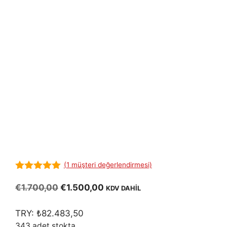
(
1
müşteri değerlendirmesi)
5.00
out of
5
Orijinal
Şu
€
1.700,00
€
1.500,00
KDV DAHİL
fiyat:
andaki
€1.700,00.
fiyat:
TRY:
₺
82.483,50
€1.500,00.
343 adet stokta