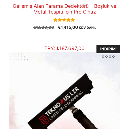
Gelişmiş Alan Tarama Dedektörü – Boşluk ve
Metal Tespiti için Pro Cihaz
5.00
Orijinal
Şu
€
1.539,00
€
1.415,00
KDV DAHİL
out of 5
fiyat:
andaki
€1.539,00.
fiyat:
€1.415,00.
TRY:
₺
187.697,00
İNDIRIM!