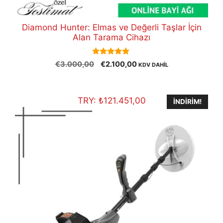
Diamond Hunter: Elmas ve Değerli Taşlar İçin
Alan Tarama Cihazı
5.00
Orijinal
Şu
€
3.000,00
€
2.100,00
KDV DAHİL
out of 5
fiyat:
andaki
€3.000,00.
fiyat:
€2.100,00.
TRY:
₺
121.451,00
İNDIRIM!