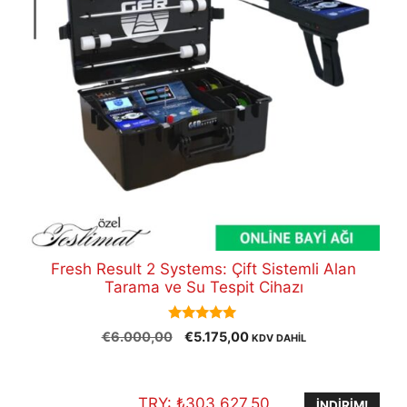
Fresh Result 2 Systems: Çift Sistemli Alan
Tarama ve Su Tespit Cihazı
5.00
Orijinal
Şu
€
6.000,00
€
5.175,00
KDV DAHİL
out of 5
fiyat:
andaki
€6.000,00.
fiyat:
€5.175,00.
TRY:
₺
303.627,50
İNDIRIM!