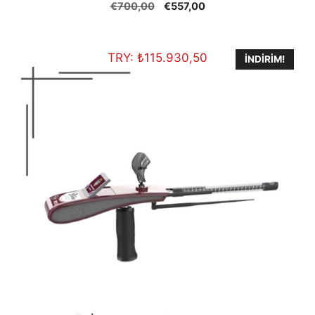
5.00
Orijinal
Şu
€
700,00
€
557,00
out of 5
fiyat:
andaki
€700,00.
fiyat:
€557,00.
TRY:
₺
115.930,50
İNDIRIM!