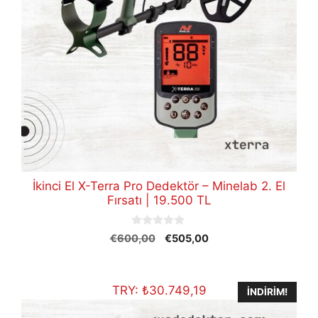
İkinci El X-Terra Pro Dedektör – Minelab 2. El
Fırsatı | 19.500 TL
0
Orijinal
Şu
€
600,00
€
505,00
o
fiyat:
andaki
u
t
€600,00.
fiyat:
o
€505,00.
f
TRY:
₺
30.749,19
İNDIRIM!
5