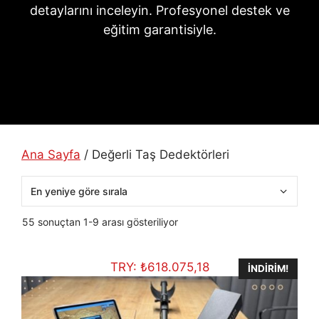
detaylarını inceleyin. Profesyonel destek ve
eğitim garantisiyle.
Ana Sayfa
/ Değerli Taş Dedektörleri
En
55 sonuçtan 1-9 arası gösteriliyor
yeniye
göre
TRY:
₺
618.075,18
sıralandı
İNDIRIM!