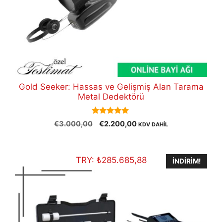
Gold Seeker: Hassas ve Gelişmiş Alan Tarama
Metal Dedektörü
5.00
Orijinal
Şu
€
3.000,00
€
2.200,00
KDV DAHİL
out of 5
fiyat:
andaki
€3.000,00.
fiyat:
€2.200,00.
TRY:
₺
285.685,88
İNDIRIM!