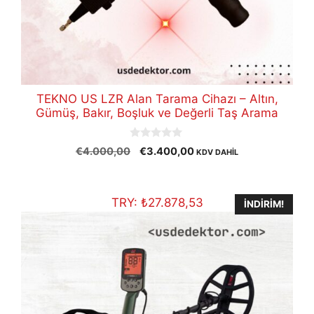
TEKNO US LZR Alan Tarama Cihazı – Altın,
Gümüş, Bakır, Boşluk ve Değerli Taş Arama
0
Orijinal
Şu
€
4.000,00
€
3.400,00
KDV DAHİL
o
fiyat:
andaki
u
t
€4.000,00.
fiyat:
o
€3.400,00.
f
TRY:
₺
27.878,53
İNDIRIM!
5