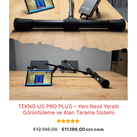
TEKNO US PRO PLUS – Yeni Nesil Yeraltı
Görüntüleme ve Alan Tarama Sistemi
5.00
Orijinal
Şu
€
12.196,00
€
11.196,00
KDV DAHİL
out of 5
fiyat:
andaki