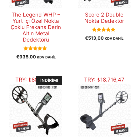
The Legend WHP –
Score 2 Double
Yurt İçi Özel Nokta
Nokta Dedektör
Çoklu Frekans Derin
Altın Metal
5.00
€
513,00
KDV DAHİL
Dedektörü
out of 5
5.00
€
935,00
KDV DAHİL
out of 5
TRY:
₺
88.642,51
TRY:
₺
18.716,47
İNDIRIM!