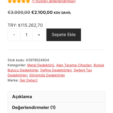
(
1
müşteri değerlendirmesi)
5.00
out of
5
Orijinal
Şu
€
3.000,00
€
2.100,00
KDV DAHİL
fiyat:
andaki
€3.000,00.
fiyat:
TRY:
₺
115.262,70
€2.100,00.
Sepete Ekle
Diamond
Hunter:
Elmas
ve
Stok kodu:
43978524934
Değerli
Kategoriler:
Metal Dedektörü
,
Alan Tarama Cihazları
,
Boşluk
Taşlar
Bulucu Dedektörler
,
Define Dedektörleri
,
Değerli Taş
İçin
Dedektörleri
,
Görüntülü Dedektörler
Marka:
Ger Detect
Alan
Tarama
Cihazı
Açıklama
adet
Değerlendirmeler (1)