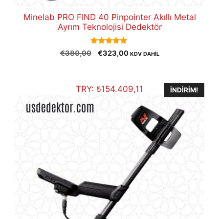
Minelab PRO FIND 40 Pinpointer Akıllı Metal
Ayrım Teknolojisi Dedektör
5.00
Orijinal
Şu
€
380,00
€
323,00
KDV DAHİL
out of 5
fiyat:
andaki
€380,00.
fiyat:
€323,00.
TRY:
₺
154.409,11
İNDIRIM!