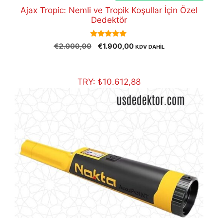
Ajax Tropic: Nemli ve Tropik Koşullar İçin Özel
Dedektör
5.00
Orijinal
Şu
€
2.000,00
€
1.900,00
KDV DAHİL
out of 5
fiyat:
andaki
€2.000,00.
fiyat:
€1.900,00.
TRY:
₺
10.612,88