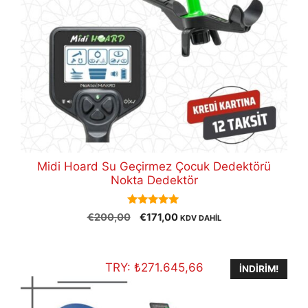
Midi Hoard Su Geçirmez Çocuk Dedektörü
Nokta Dedektör
5.00
Orijinal
Şu
€
200,00
€
171,00
KDV DAHİL
out of 5
fiyat:
andaki
€200,00.
fiyat:
€171,00.
TRY:
₺
271.645,66
İNDIRIM!