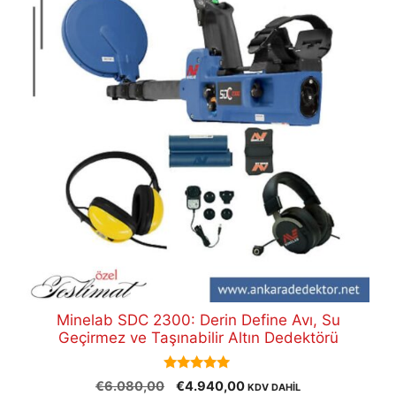
Minelab SDC 2300: Derin Define Avı, Su
Geçirmez ve Taşınabilir Altın Dedektörü
5.00
Orijinal
Şu
€
6.080,00
€
4.940,00
KDV DAHİL
out of 5