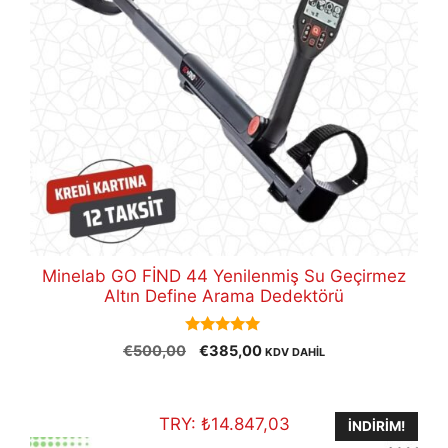
Minelab GO FİND 44 Yenilenmiş Su Geçirmez
Altın Define Arama Dedektörü
5.00
Orijinal
Şu
€
500,00
€
385,00
KDV DAHİL
out of 5
fiyat:
andaki
€500,00.
fiyat:
€385,00.
TRY:
₺
14.847,03
İNDIRIM!