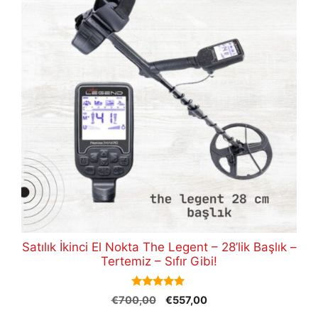
Satılık İkinci El Nokta The Legent – 28’lik Başlık –
Tertemiz – Sıfır Gibi!
5.00
Orijinal
Şu
€
700,00
€
557,00
out of 5
fiyat:
andaki