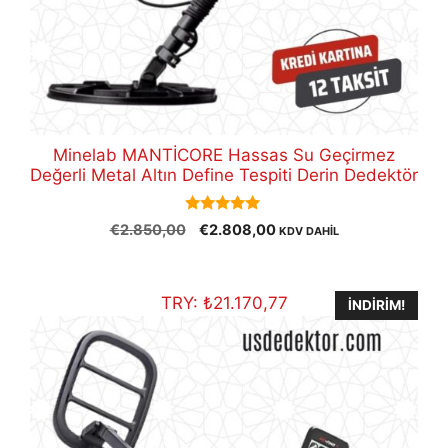
Minelab MANTİCORE Hassas Su Geçirmez
Değerli Metal Altın Define Tespiti Derin Dedektör
5.00
Orijinal
Şu
€
2.850,00
€
2.808,00
KDV DAHİL
out of 5
fiyat:
andaki
€2.850,00.
fiyat:
€2.808,00.
TRY:
₺
21.170,77
İNDIRIM!