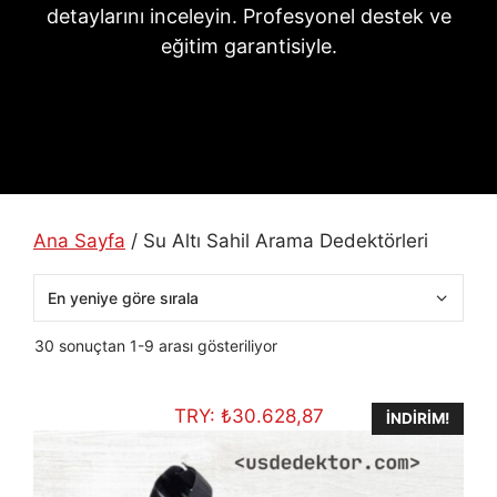
detaylarını inceleyin. Profesyonel destek ve
eğitim garantisiyle.
Ana Sayfa
/ Su Altı Sahil Arama Dedektörleri
En
30 sonuçtan 1-9 arası gösteriliyor
yeniye
göre
TRY:
₺
30.628,87
sıralandı
İNDIRIM!