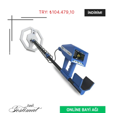
€700,00.
fiyat:
€557,00.
TRY:
₺
104.479,10
İNDIRIM!