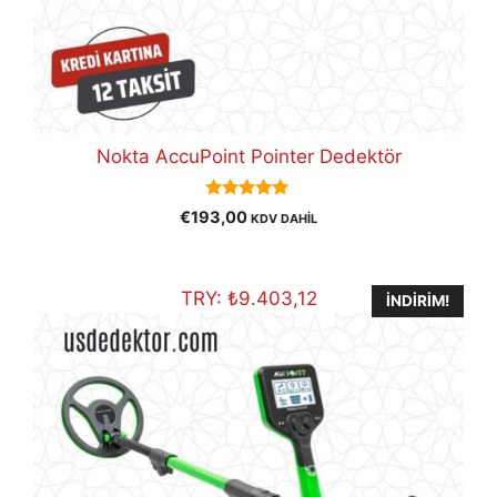
Nokta AccuPoint Pointer Dedektör
5.00
€
193,00
KDV DAHİL
out of 5
TRY:
₺
9.403,12
İNDIRIM!