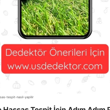
as-tespit-nasil-yapilir
e Hassas Tespit İçin Adım Adım