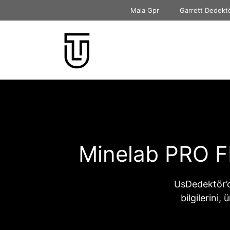
İçeriğe
Mala Gpr
Garrett Dedekt
atla
Minelab PRO FI
UsDedektör’
bilgilerini,