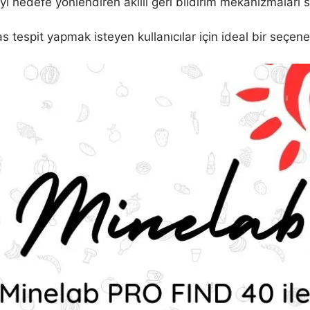
cıyı hedefe yönlendiren akıllı geri bildirim mekanizmaları s
 tespit yapmak isteyen kullanıcılar için ideal bir seçenek