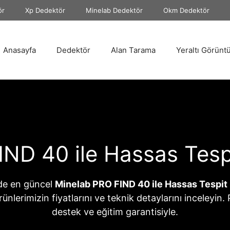
ör
Xp Dedektör
Minelab Dedektör
Okm Dedektör
Anasayfa
Dedektör
Alan Tarama
Yeraltı Görünt
ND 40 ile Hassas Tespit
de en güncel
Minelab PRO FIND 40 ile Hassas Tespit N
 ürünlerimizin fiyatlarını ve teknik detaylarını inceleyin
destek ve eğitim garantisiyle.