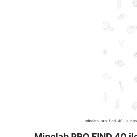
minelab-pro-find-40-ile-hass
Minelab PRO FIND 40 il