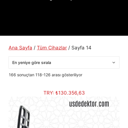
Ana Sayfa
/
Tüm Cihazlar
/ Sayfa 14
En
166 sonuçtan 118-126 arası gösteriliyor
yeniye
göre
TRY:
₺
130.356,63
sıralandı