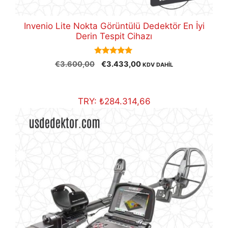
Invenio Lite Nokta Görüntülü Dedektör En İyi
Derin Tespit Cihazı
5.00
Orijinal
Şu
€
3.600,00
€
3.433,00
KDV DAHİL
out of 5
fiyat:
andaki
€3.600,00.
fiyat:
€3.433,00.
TRY:
₺
284.314,66