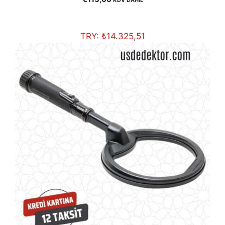
KDV DAHİL
out of 5
TRY:
₺
14.325,51