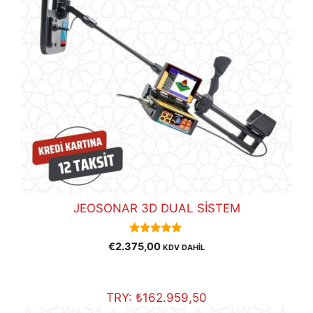
JEOSONAR 3D DUAL SİSTEM
5.00
€
2.375,00
KDV DAHİL
out of 5
TRY:
₺
162.959,50