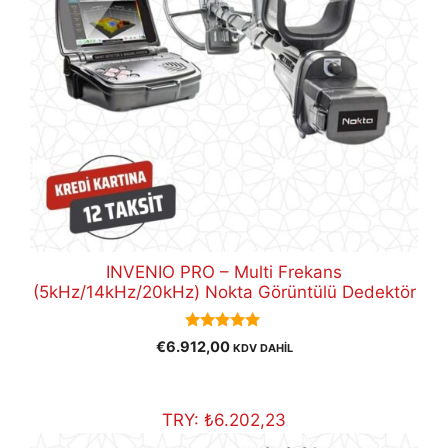
INVENIO PRO – Multi Frekans
(5kHz/14kHz/20kHz) Nokta Görüntülü Dedektör
5.00
€
6.912,00
KDV DAHİL
out of 5
TRY:
₺
6.202,23