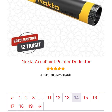
Nokta AccuPoint Pointer Dedektör
5.00
€
193,00
KDV DAHİL
out of 5
←
1
2
3
…
11
12
13
14
15
16
17
18
19
→