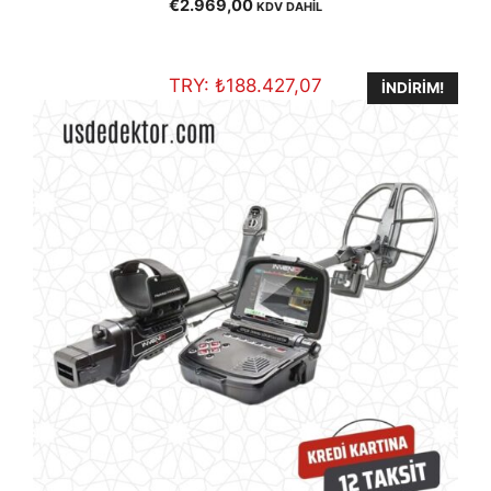
€
2.969,00
KDV DAHİL
out of 5
TRY:
₺
188.427,07
İNDIRIM!