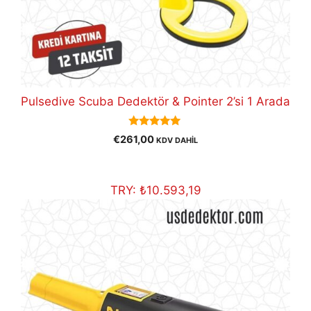
Pulsedive Scuba Dedektör & Pointer 2’si 1 Arada
5.00
€
261,00
KDV DAHİL
out of 5
TRY:
₺
10.593,19