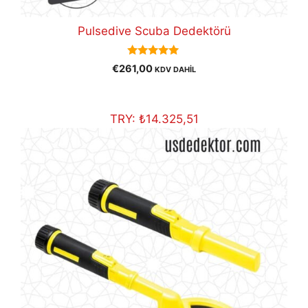
Pulsedive Scuba Dedektörü
5.00
€
261,00
KDV DAHİL
out of 5
TRY:
₺
14.325,51