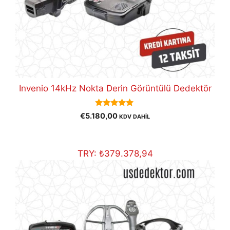
Invenio 14kHz Nokta Derin Görüntülü Dedektör
5.00
€
5.180,00
KDV DAHİL
out of 5
TRY:
₺
379.378,94