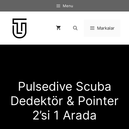
İçeriğe
Menu
atla
Markalar
Pulsedive Scuba
Dedektör & Pointer
2’si 1 Arada