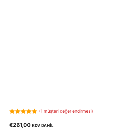
(
1
müşteri değerlendirmesi)
5.00
out of
5
€
261,00
KDV DAHİL