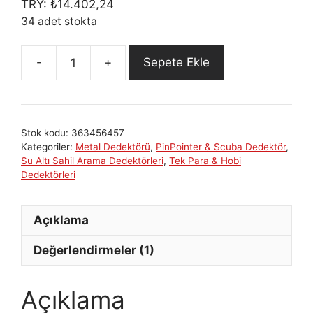
TRY:
₺
14.402,24
34 adet stokta
Sepete Ekle
Pulsedive
Scuba
Dedektör
&
Stok kodu:
363456457
Pointer
Kategoriler:
Metal Dedektörü
,
PinPointer & Scuba Dedektör
,
2’si
Su Altı Sahil Arama Dedektörleri
,
Tek Para & Hobi
1
Dedektörleri
Arada
adet
Açıklama
Değerlendirmeler (1)
Açıklama