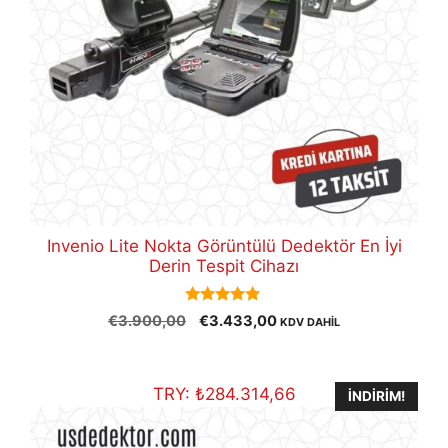
Invenio Lite Nokta Görüntülü Dedektör En İyi
Derin Tespit Cihazı
5.00
Orijinal
Şu
€
3.900,00
€
3.433,00
KDV DAHİL
out of 5
fiyat:
andaki
€3.900,00.
fiyat:
€3.433,00.
TRY:
₺
284.314,66
İNDIRIM!