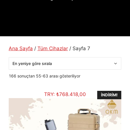
Ana Sayfa
/
Tüm Cihazlar
/ Sayfa 7
En
166 sonuçtan 55-63 arası gösteriliyor
yeniye
göre
TRY:
₺
768.418,00
sıralandı
İNDIRIM!