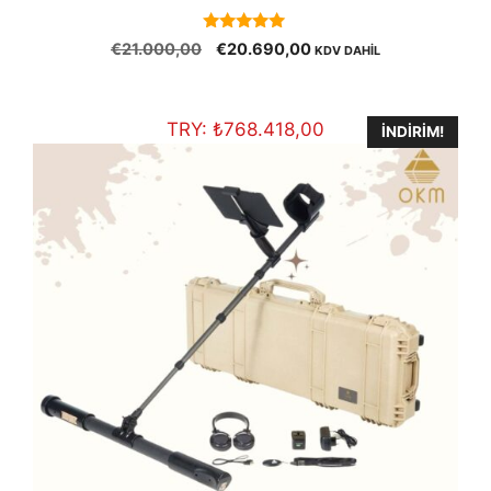
5.00
Orijinal
Şu
€
21.000,00
€
20.690,00
KDV DAHİL
out of 5
fiyat:
andaki
€21.000,00.
fiyat:
€20.690,00.
TRY:
₺
768.418,00
İNDIRIM!