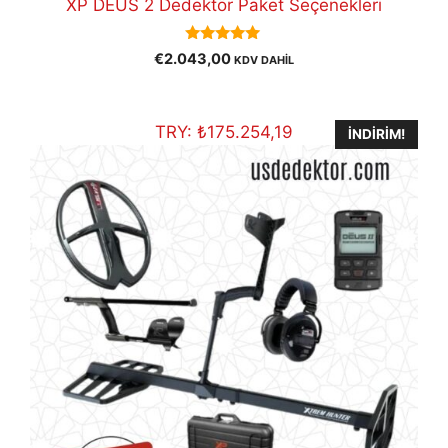
XP DEUS 2 Dedektör Paket Seçenekleri
5.00
€
2.043,00
KDV DAHİL
out of 5
TRY:
₺
175.254,19
İNDIRIM!