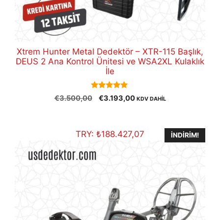
Xtrem Hunter Metal Dedektör – XTR-115 Başlık,
DEUS 2 Ana Kontrol Ünitesi ve WSA2XL Kulaklık
İle
5.00
Orijinal
Şu
€
3.500,00
€
3.193,00
KDV DAHİL
out of 5
fiyat:
andaki
€3.500,00.
fiyat:
€3.193,00.
TRY:
₺
188.427,07
İNDIRIM!