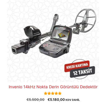
Invenio 14kHz Nokta Derin Görüntülü Dedektör
5.00
Orijinal
Şu
€
5.500,00
€
5.180,00
KDV DAHİL
out of 5
fiyat:
andaki