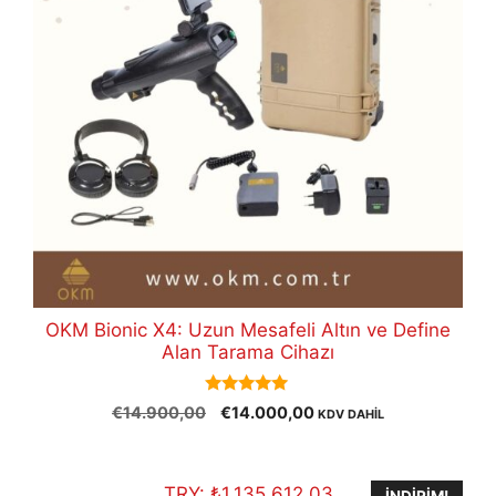
OKM Bionic X4: Uzun Mesafeli Altın ve Define
Alan Tarama Cihazı
5.00
Orijinal
Şu
€
14.900,00
€
14.000,00
KDV DAHİL
out of 5
fiyat:
andaki
€14.900,00.
fiyat:
€14.000,00.
TRY:
₺
1.135.612,03
İNDIRIM!