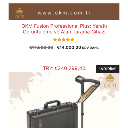
OKM Fusion Professional Plus: Yeraltı
Görüntüleme ve Alan Tarama Cihazı
5.00
Orijinal
Şu
€
14.500,00
€
14.000,00
KDV DAHİL
out of 5
fiyat:
andaki
€14.500,00.
fiyat:
€14.000,00.
TRY:
₺
340.299,40
İNDIRIM!