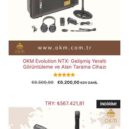
OKM Evolution NTX: Gelişmiş Yeraltı
Görüntüleme ve Alan Tarama Cihazı
5.00
Orijinal
Şu
€
6.500,00
€
6.200,00
KDV DAHİL
out of 5
fiyat:
andaki
€6.500,00.
fiyat:
€6.200,00.
TRY:
₺
567.421,81
İNDIRIM!