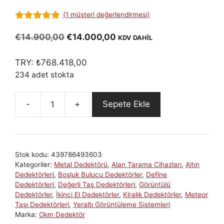
(
1
müşteri değerlendirmesi)
5.00
out of
5
Orijinal
Şu
€
14.900,00
€
14.000,00
KDV DAHİL
fiyat:
andaki
€14.900,00.
fiyat:
TRY:
₺
768.418,00
€14.000,00.
234 adet stokta
Sepete Ekle
OKM
Bionic
X4:
Uzun
Stok kodu:
439786493603
Mesafeli
Kategoriler:
Metal Dedektörü
,
Alan Tarama Cihazları
,
Altın
Altın
Dedektörleri
,
Boşluk Bulucu Dedektörler
,
Define
ve
Dedektörleri
,
Değerli Taş Dedektörleri
,
Görüntülü
Dedektörler
,
İkinci El Dedektörler
,
Kiralık Dedektörler
,
Meteor
Define
Taşı Dedektörleri
,
Yeraltı Görüntüleme Sistemleri
Alan
Marka:
Okm Dedektör
Tarama