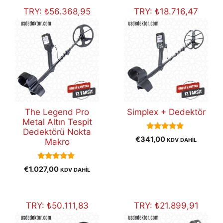
TRY:
₺
56.368,95
TRY:
₺
18.716,47
The Legend Pro
Simplex + Dedektör
Metal Altın Tespit
Dedektörü Nokta
5.00
€
341,00
KDV DAHİL
Makro
out of 5
5.00
€
1.027,00
KDV DAHİL
out of 5
TRY:
₺
50.111,83
TRY:
₺
21.899,91