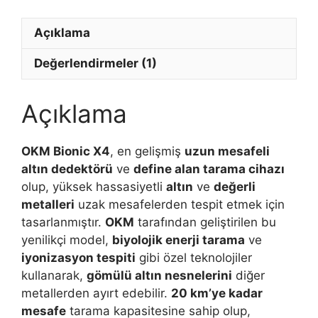
Cihazı
Açıklama
adet
Değerlendirmeler (1)
Açıklama
OKM Bionic X4
, en gelişmiş
uzun mesafeli
altın dedektörü
ve
define alan tarama cihazı
olup, yüksek hassasiyetli
altın
ve
değerli
metalleri
uzak mesafelerden tespit etmek için
tasarlanmıştır.
OKM
tarafından geliştirilen bu
yenilikçi model,
biyolojik enerji tarama
ve
iyonizasyon tespiti
gibi özel teknolojiler
kullanarak,
gömülü altın nesnelerini
diğer
metallerden ayırt edebilir.
20 km’ye kadar
mesafe
tarama kapasitesine sahip olup,