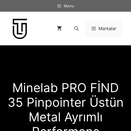
İçeriğe
Menu
atla
Markalar
Minelab PRO FİND
35 Pinpointer Üstün
Metal Ayrımlı