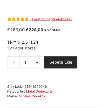
(
1
müşteri değerlendirmesi)
5.00
out of
5
Orijinal
Şu
€
285,00
€
228,00
KDV DAHİL
fiyat:
andaki
€285,00.
fiyat:
TRY:
₺
12.514,24
€228,00.
529 adet stokta
Sepete Ekle
Minelab
PRO
FİND
35
Stok kodu:
38946279046
Pinpointer
Kategoriler:
Metal Dedektörü
Üstün
Marka:
Minelab Dedektör
Metal
Ayrımlı