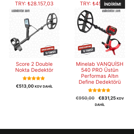
TRY:
₺
28.157,03
TRY:
₺
45.624,82
İNDIRIM!
Score 2 Double
Minelab VANQUİSH
Nokta Dedektör
540 PRO Üstün
Performas Altın
Define Dedektörü
5.00
€
513,00
KDV DAHİL
out of 5
5.00
Orijinal
Şu
€
950,00
€
831,25
KDV
out of 5
fiyat:
andaki
DAHİL
€950,00.
fiyat:
€831,25.
© 2026
US Dedektör
. Yeraltı Görüntüleme ve