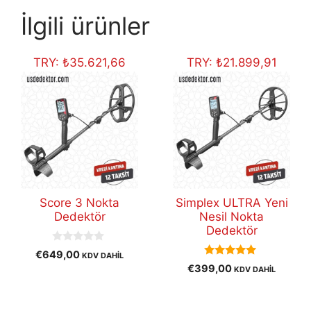
İlgili ürünler
TRY:
₺
35.621,66
TRY:
₺
21.899,91
Score 3 Nokta
Simplex ULTRA Yeni
Dedektör
Nesil Nokta
Dedektör
0
€
649,00
KDV DAHİL
o
5.00
€
399,00
KDV DAHİL
u
out of 5
t
o
f
5