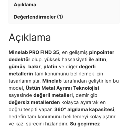
Açıklama
Performans
Dedektör
Değerlendirmeler (1)
adet
Açıklama
Minelab PRO FIND 35
, en gelişmiş
pinpointer
dedektör
olup, yüksek hassasiyeti ile
altın
,
gümüş
,
bakır
,
platin
ve diğer
değerli
metallerin
tam konumunu belirlemek için
tasarlanmıştır.
Minelab
tarafından geliştirilen bu
model,
Üstün Metal Ayrımı Teknolojisi
sayesinde
değerli metalleri
, demir gibi
değersiz metallerden
kolayca ayırarak en
doğru tespiti yapar.
360° algılama kapasitesi
,
hedefin tam konumunu belirlemeyi kolaylaştırır
ve kazı sürecini hızlandırır.
Su geçirmez