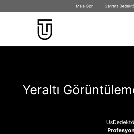
İçeriğe
Mala Gpr
Garrett Dedekt
atla
Yeraltı Görüntülem
UsDedektö
Profesyon