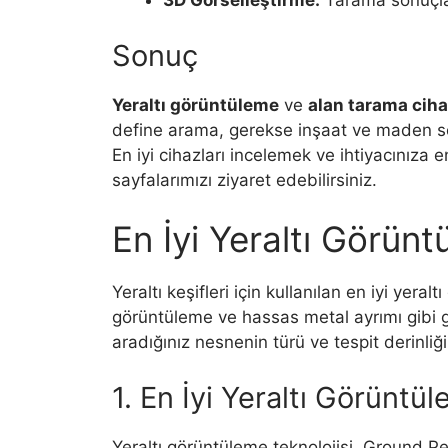
3D Görselleştirme:
Tarama sonuçlar
Sonuç
Yeraltı görüntüleme
ve
alan tarama ciha
define arama, gerekse inşaat ve maden sek
En iyi cihazları incelemek ve ihtiyacınıza
sayfalarımızı ziyaret edebilirsiniz.
En İyi Yeraltı Görün
Yeraltı keşifleri için kullanılan en iyi yer
görüntüleme ve hassas metal ayrımı gibi ge
aradığınız nesnenin türü ve tespit derinliğ
1. En İyi Yeraltı Görüntü
Yeraltı görüntüleme teknolojisi, Ground Pe