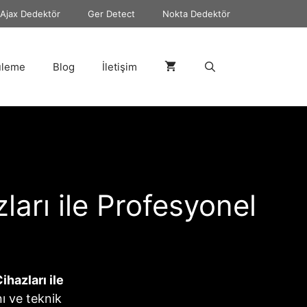
Ajax Dedektör
Ger Detect
Nokta Dedektör
üleme
Blog
İletişim
arı ile Profesyonel
hazları ile
nı ve teknik