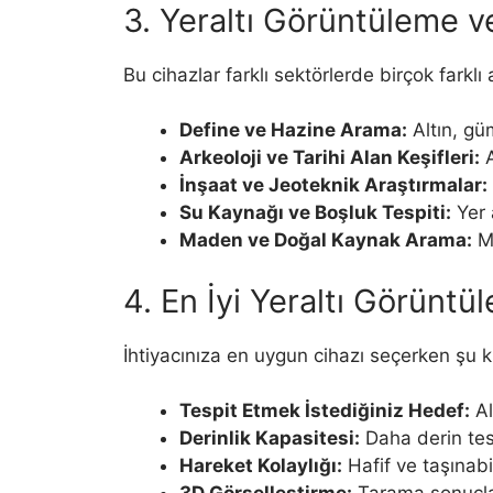
3. Yeraltı Görüntüleme v
Bu cihazlar farklı sektörlerde birçok farklı a
Define ve Hazine Arama:
Altın, güm
Arkeoloji ve Tarihi Alan Keşifleri:
A
İnşaat ve Jeoteknik Araştırmalar:
Su Kaynağı ve Boşluk Tespiti:
Yer 
Maden ve Doğal Kaynak Arama:
Ma
4. En İyi Yeraltı Görüntü
İhtiyacınıza en uygun cihazı seçerken şu k
Tespit Etmek İstediğiniz Hedef:
Al
Derinlik Kapasitesi:
Daha derin tesp
Hareket Kolaylığı:
Hafif ve taşınabi