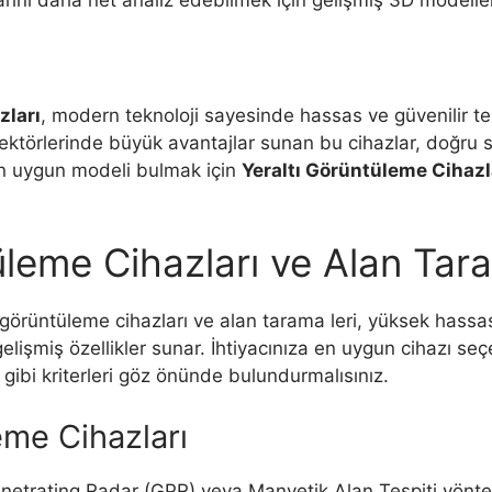
ını daha net analiz edebilmek için gelişmiş 3D modellem
zları
, modern teknoloji sayesinde hassas ve güvenilir te
törlerinde büyük avantajlar sunan bu cihazlar, doğru se
 en uygun modeli bulmak için
Yeraltı Görüntüleme Cihazl
tüleme Cihazları ve Alan Ta
altı görüntüleme cihazları ve alan tarama leri, yüksek hass
lişmiş özellikler sunar. İhtiyacınıza en uygun cihazı se
i gibi kriterleri göz önünde bulundurmalısınız.
leme Cihazları
netrating Radar (GPR) veya Manyetik Alan Tespiti yöntemle