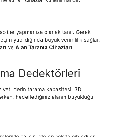
e sunan cihazlar kullanılmalıdır.
spitler yapmanıza olanak tanır. Gerek
çim yapıldığında büyük verimlilik sağlar.
arı
ve
Alan Tarama Cihazları
rama Dedektörleri
asiyet, derin tarama kapasitesi, 3D
çerken, hedeflediğiniz alanın büyüklüğü,
riyle çalışır. İşte en çok tercih edilen