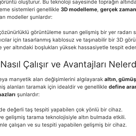
 görüntü oluşturur. Bu teknoloji sayesinde toprağın altın
üleme sistemleri genellikle
3D modelleme
,
gerçek zamanlı
ılan modeller şunlardır:
çözünürlüklü görüntüleme sunan gelişmiş bir yer radarı s
ıcılar için tasarlanmış kablosuz ve taşınabilir bir 3D gör
e yer altındaki boşlukları yüksek hassasiyetle tespit eder
Nasıl Çalışır ve Avantajları Nelerd
eya manyetik alan değişimlerini algılayarak
altın, gümüş
niş alanları taramak için idealdir ve genellikle
define ar
hazları
şunlardır:
 değerli taş tespiti yapabilen çok yönlü bir cihaz.
e gelişmiş tarama teknolojisiyle altın bulmada etkili.
emle çalışan ve su tespiti yapabilen gelişmiş bir cihaz.