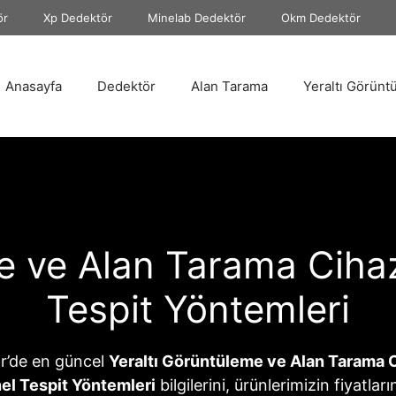
ör
Xp Dedektör
Minelab Dedektör
Okm Dedektör
Anasayfa
Dedektör
Alan Tarama
Yeraltı Görünt
e ve Alan Tarama Cihazl
Tespit Yöntemleri
r’de en güncel
Yeraltı Görüntüleme ve Alan Tarama Ci
el Tespit Yöntemleri
bilgilerini, ürünlerimizin fiyatları