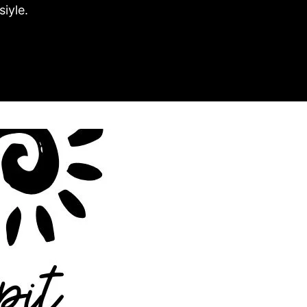
iyle.