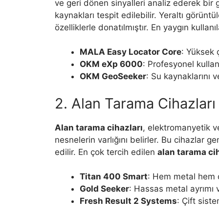
ve geri dönen sinyalleri analiz ederek bir
kaynakları tespit edilebilir. Yeraltı görünt
özelliklerle donatılmıştır. En yaygın kullan
MALA Easy Locator Core
: Yüksek 
OKM eXp 6000
: Profesyonel kullan
OKM GeoSeeker
: Su kaynaklarını v
2. Alan Tarama Cihazları 
Alan tarama cihazları
, elektromanyetik v
nesnelerin varlığını belirler. Bu cihazlar ge
edilir. En çok tercih edilen
alan tarama ci
Titan 400 Smart
: Hem metal hem de
Gold Seeker
: Hassas metal ayrımı v
Fresh Result 2 Systems
: Çift sist