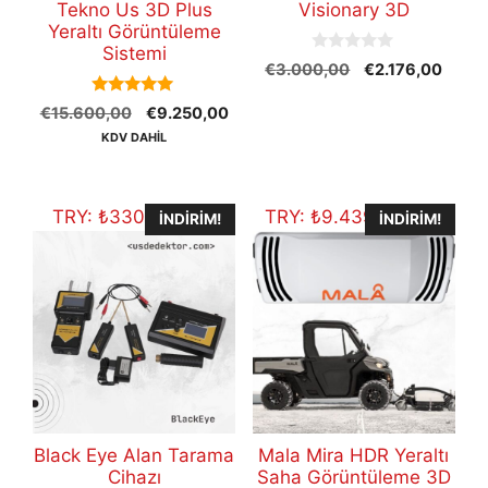
Tekno Us 3D Plus
Visionary 3D
Yeraltı Görüntüleme
Sistemi
0
Orijinal
Şu
€
3.000,00
€
2.176,00
o
fiyat:
andak
u
5.00
t
Orijinal
Şu
€
15.600,00
€
9.250,00
€3.000,00.
fiyat:
out of 5
o
fiyat:
andaki
€2.17
KDV DAHİL
f
5
€15.600,00.
fiyat:
€9.250,00.
TRY:
₺
330.090,00
TRY:
₺
9.439.473,70
İNDIRIM!
İNDIRIM!
Black Eye Alan Tarama
Mala Mira HDR Yeraltı
Cihazı
Saha Görüntüleme 3D