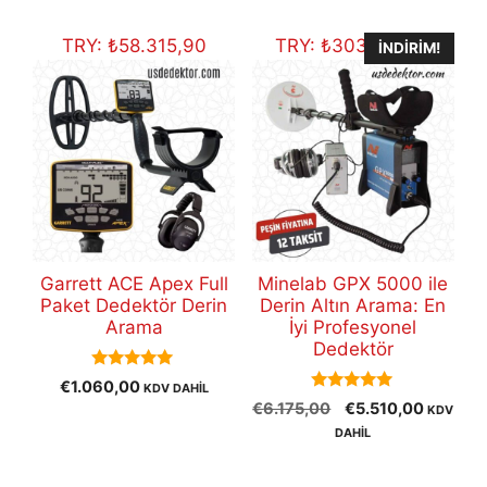
€399,00
TRY:
₺
58.315,90
TRY:
₺
303.132,65
İNDIRIM!
Garrett ACE Apex Full
Minelab GPX 5000 ile
Paket Dedektör Derin
Derin Altın Arama: En
Arama
İyi Profesyonel
Dedektör
5.00
€
1.060,00
KDV DAHİL
out of 5
5.00
Orijinal
Şu
€
6.175,00
€
5.510,00
KDV
out of 5
fiyat:
andaki
DAHİL
€6.175,00.
fiyat:
€5.510,