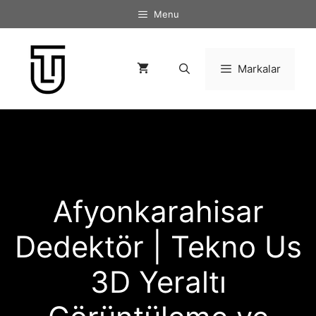
İçeriğe
Menu
atla
Markalar
Afyonkarahisar
Dedektör | Tekno Us
3D Yeraltı