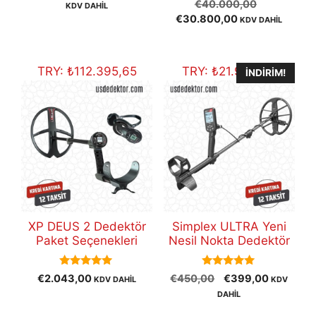
5.00
Orijinal
fiyat:
andaki
€
40.000,00
KDV DAHİL
out of 5
Şu
fiyat:
€1.500,00.
fiyat:
€
30.800,00
KDV DAHİL
andaki
€40.000,
€1.300,00.
fiyat:
€30.800,00.
TRY:
₺
112.395,65
TRY:
₺
21.950,99
İNDIRIM!
XP DEUS 2 Dedektör
Simplex ULTRA Yeni
Paket Seçenekleri
Nesil Nokta Dedektör
5.00
5.00
Orijinal
Şu
€
2.043,00
€
450,00
€
399,00
KDV DAHİL
KDV
out of 5
out of 5
fiyat:
andaki
DAHİL
€450,00.
fiyat: