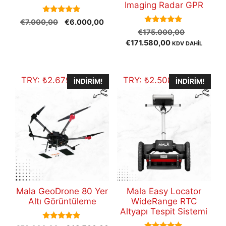
Imaging Radar GPR
5.00
Orijinal
Şu
€
7.000,00
€
6.000,00
out of 5
5.00
Orijinal
fiyat:
andaki
€
175.000,00
out of 5
Şu
fiyat:
€7.000,00.
fiyat:
€
171.580,00
KDV DAHİL
andaki
€175.000
€6.000,00.
fiyat:
€171.580,00.
TRY:
₺
2.679.230,50
TRY:
₺
2.508.684,00
İNDIRIM!
İNDIRIM!
Mala GeoDrone 80 Yer
Mala Easy Locator
Altı Görüntüleme
WideRange RTC
Altyapı Tespit Sistemi
5.00