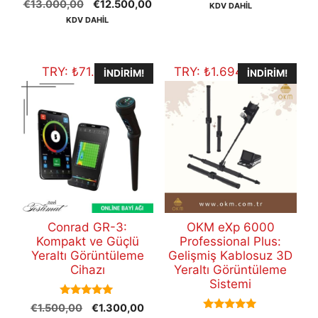
Orijinal
Şu
€
13.000,00
€
12.500,00
fiyat:
andak
KDV DAHİL
out of 5
fiyat:
andaki
€4.000,00.
fiyat:
KDV DAHİL
€13.000,00.
fiyat:
€3.5
€12.500,00.
TRY:
₺
71.519,50
TRY:
₺
1.694.462,00
İNDIRIM!
İNDIRIM!
Conrad GR-3:
OKM eXp 6000
Kompakt ve Güçlü
Professional Plus:
Yeraltı Görüntüleme
Gelişmiş Kablosuz 3D
Cihazı
Yeraltı Görüntüleme
Sistemi
5.00
Orijinal
Şu
€
1.500,00
€
1.300,00
out of 5