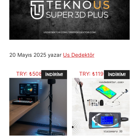
20 Mayıs 2025
yazar
Us Dedektör
TRY:
₺
508.888,75
TRY:
₺
119.712,64
İNDIRIM!
İNDIRIM!