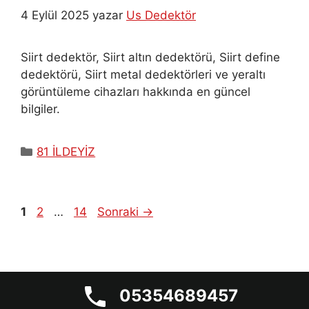
4 Eylül 2025
yazar
Us Dedektör
Siirt dedektör, Siirt altın dedektörü, Siirt define
dedektörü, Siirt metal dedektörleri ve yeraltı
görüntüleme cihazları hakkında en güncel
bilgiler.
Kategoriler
81 İLDEYİZ
Sayfa
Sayfa
Sayfa
1
2
…
14
Sonraki
→
© 2026
US Dedektör
. Yeraltı Görüntüleme ve
Dedektör Sistemleri. Tüm hakları saklıdır.
05354689457