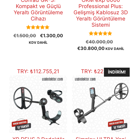
Conrad GR-3:
OKM eXp 6000
Kompakt ve Güçlü
Professional Plus:
Yeraltı Görüntüleme
Gelişmiş Kablosuz 3D
Cihazı
Yeraltı Görüntüleme
Sistemi
5.00
Orijinal
Şu
€
1.500,00
€
1.300,00
out of 5
5.00
Orijinal
fiyat:
andaki
€
40.000,00
KDV DAHİL
out of 5
Şu
fiyat:
€1.500,00.
fiyat:
€
30.800,00
KDV DAHİL
andaki
€40.000,
€1.300,00.
fiyat:
€30.800,00.
TRY:
₺
112.755,21
TRY:
₺
22.021,21
İNDIRIM!