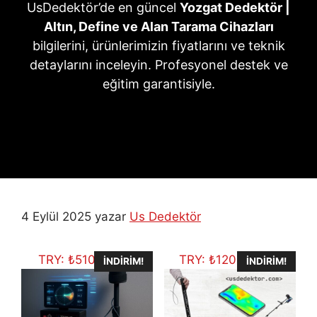
UsDedektör’de en güncel
Yozgat Dedektör |
Altın, Define ve Alan Tarama Cihazları
bilgilerini, ürünlerimizin fiyatlarını ve teknik
detaylarını inceleyin. Profesyonel destek ve
eğitim garantisiyle.
4 Eylül 2025
yazar
Us Dedektör
TRY:
₺
510.516,75
TRY:
₺
120.095,62
İNDIRIM!
İNDIRIM!