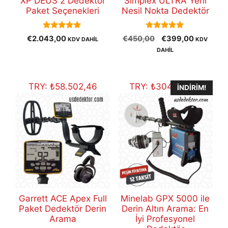
XP DEUS 2 Dedektör
Simplex ULTRA Yeni
Paket Seçenekleri
Nesil Nokta Dedektör
5.00
5.00
Orijinal
Şu
€
2.043,00
€
450,00
€
399,00
KDV DAHİL
KDV
out of 5
out of 5
fiyat:
andaki
DAHİL
€450,00.
fiyat:
€399,00
TRY:
₺
58.502,46
TRY:
₺
304.102,41
İNDIRIM!
Garrett ACE Apex Full
Minelab GPX 5000 ile
Paket Dedektör Derin
Derin Altın Arama: En
Arama
İyi Profesyonel