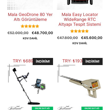
Mala GeoDrone 80 Yer
Mala Easy Locator
Altı Görüntüleme
WideRange RTC
Altyapı Tespit Sistemi
5.00
Orijinal
Şu
€
52.000,00
€
48.700,00
out of 5
5.00
Orijinal
Şu
fiyat:
andaki
€
47.800,00
€
45.600,00
KDV DAHİL
out of 5
fiyat:
anda
€52.000,00.
fiyat:
KDV DAHİL
€47.800,00.
fiyat
€48.700,00.
€45
TRY:
₺
689.887,50
TRY:
₺
193.168,50
İNDIRIM!
İNDIRIM!