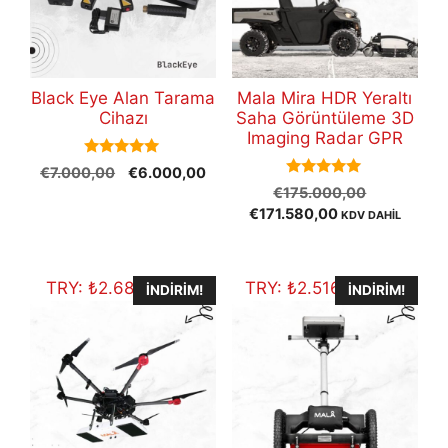
Black Eye Alan Tarama
Mala Mira HDR Yeraltı
Cihazı
Saha Görüntüleme 3D
Imaging Radar GPR
5.00
Orijinal
Şu
€
7.000,00
€
6.000,00
out of 5
5.00
Orijinal
fiyat:
andaki
€
175.000,00
out of 5
Şu
fiyat:
€7.000,00.
fiyat:
€
171.580,00
KDV DAHİL
andaki
€175.000
€6.000,00.
fiyat:
€171.580,00.
TRY:
₺
2.687.801,70
TRY:
₺
2.516.709,60
İNDIRIM!
İNDIRIM!