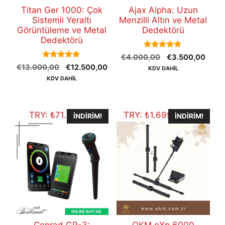
Titan Ger 1000: Çok
Ajax Alpha: Uzun
Sistemli Yeraltı
Menzilli Altın ve Metal
Görüntüleme ve Metal
Dedektörü
Dedektörü
5.00
Orijinal
Şu
€
4.000,00
€
3.500,00
out of 5
5.00
Orijinal
Şu
€
13.000,00
€
12.500,00
fiyat:
andak
KDV DAHİL
out of 5
fiyat:
andaki
€4.000,00.
fiyat:
KDV DAHİL
€13.000,00.
fiyat:
€3.5
€12.500,00.
TRY:
₺
71.748,30
TRY:
₺
1.699.882,80
İNDIRIM!
İNDIRIM!