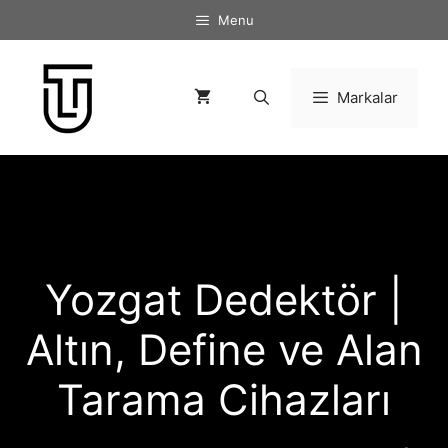
İçeriğe
Menu
atla
Markalar
Yozgat Dedektör |
Altın, Define ve Alan
Tarama Cihazları