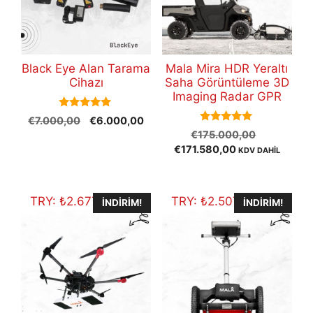
Black Eye Alan Tarama
Mala Mira HDR Yeraltı
Cihazı
Saha Görüntüleme 3D
Imaging Radar GPR
5.00
Orijinal
Şu
€
7.000,00
€
6.000,00
out of 5
5.00
Orijinal
fiyat:
andaki
€
175.000,00
out of 5
Şu
fiyat:
€7.000,00.
fiyat:
€
171.580,00
KDV DAHİL
andaki
€175.000
€6.000,00.
fiyat:
€171.580,00.
TRY:
₺
2.677.964,30
TRY:
₺
2.507.498,40
İNDIRIM!
İNDIRIM!