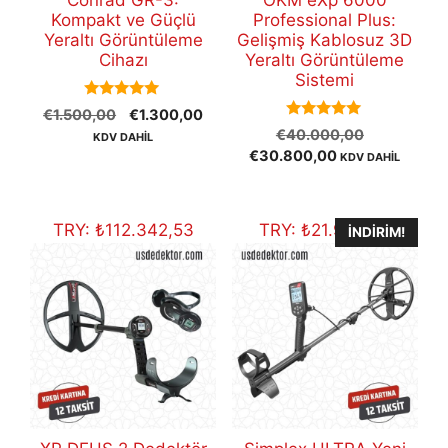
Conrad GR-3:
OKM eXp 6000
Kompakt ve Güçlü
Professional Plus:
Yeraltı Görüntüleme
Gelişmiş Kablosuz 3D
Cihazı
Yeraltı Görüntüleme
Sistemi
5.00
Orijinal
Şu
€
1.500,00
€
1.300,00
out of 5
5.00
Orijinal
fiyat:
andaki
€
40.000,00
KDV DAHİL
out of 5
Şu
fiyat:
€1.500,00.
fiyat:
€
30.800,00
KDV DAHİL
andaki
€40.000,
€1.300,00.
fiyat:
€30.800,00.
TRY:
₺
112.342,53
TRY:
₺
21.940,61
İNDIRIM!