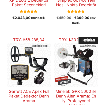
XP DEUS 2 Dedektör
Simplex ULTRA Yeni
Paket Seçenekleri
Nesil Nokta Dedektör
5.00
5.00
Orijinal
Şu
€
2.043,00
€
450,00
€
399,00
KDV DAHİL
KDV
out of 5
out of 5
fiyat:
andaki
DAHİL
€450,00.
fiyat:
€399,00
TRY:
₺
58.288,34
TRY:
₺
302.989,39
İNDIRIM!
Garrett ACE Apex Full
Minelab GPX 5000 ile
Paket Dedektör Derin
Derin Altın Arama: En
Arama
İyi Profesyonel