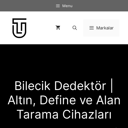
İçeriğe
Menu
atla
Markalar
Bilecik Dedektör |
Altın, Define ve Alan
Tarama Cihazları