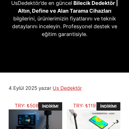
UsDedektör’de en güncel
Bilecik Dedektör |
Altın, Define ve Alan Tarama Cihazları
bilgilerini, ürünlerimizin fiyatlarını ve teknik
detaylarını inceleyin. Profesyonel destek ve
eğitim garantisiyle.
4 Eylül 2025
yazar
Us Dedektör
TRY:
₺
508.648,25
TRY:
₺
119.656,06
İNDIRIM!
İNDIRIM!