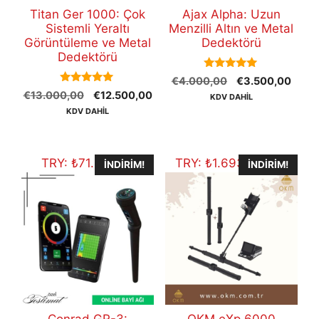
Titan Ger 1000: Çok
Ajax Alpha: Uzun
Sistemli Yeraltı
Menzilli Altın ve Metal
Görüntüleme ve Metal
Dedektörü
Dedektörü
5.00
Orijinal
Şu
€
4.000,00
€
3.500,00
out of 5
5.00
Orijinal
Şu
€
13.000,00
€
12.500,00
fiyat:
andak
KDV DAHİL
out of 5
fiyat:
andaki
€4.000,00.
fiyat:
KDV DAHİL
€13.000,00.
fiyat:
€3.5
€12.500,00.
TRY:
₺
71.485,70
TRY:
₺
1.693.661,20
İNDIRIM!
İNDIRIM!