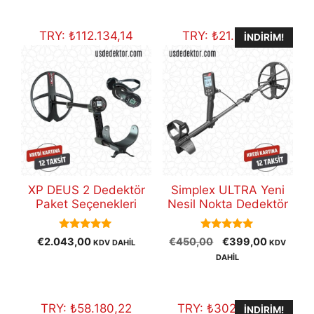
fiyat:
€30.800,00.
TRY:
₺
112.134,14
TRY:
₺
21.899,91
İNDIRIM!
XP DEUS 2 Dedektör
Simplex ULTRA Yeni
Paket Seçenekleri
Nesil Nokta Dedektör
5.00
5.00
Orijinal
Şu
€
2.043,00
€
450,00
€
399,00
KDV DAHİL
KDV
out of 5
out of 5
fiyat:
andaki
DAHİL
€450,00.
fiyat:
€399,00
TRY:
₺
58.180,22
TRY:
₺
302.427,37
İNDIRIM!