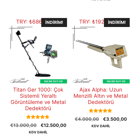
€47.800,00.
fiyat
€48.700,00.
€45
TRY:
₺
686.087,50
TRY:
₺
192.104,50
İNDIRIM!
İNDIRIM!
Titan Ger 1000: Çok
Ajax Alpha: Uzun
Sistemli Yeraltı
Menzilli Altın ve Metal
Görüntüleme ve Metal
Dedektörü
Dedektörü
5.00
Orijinal
Şu
€
4.000,00
€
3.500,00
out of 5
5.00
Orijinal
Şu
€
13.000,00
€
12.500,00
fiyat:
andak
KDV DAHİL
out of 5
fiyat:
andaki
€4.000,00.
fiyat:
KDV DAHİL
€13.000,00.
fiyat:
€3.5