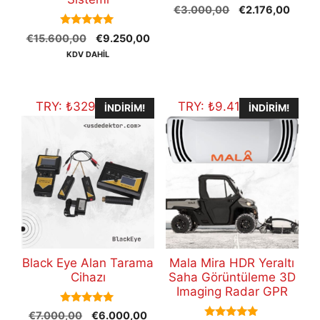
0
Orijinal
Şu
€
3.000,00
€
2.176,00
o
fiyat:
andak
u
5.00
t
Orijinal
Şu
€
15.600,00
€
9.250,00
€3.000,00.
fiyat:
out of 5
o
fiyat:
andaki
€2.17
KDV DAHİL
f
5
€15.600,00.
fiyat:
€9.250,00.
TRY:
₺
329.322,00
TRY:
₺
9.417.511,46
İNDIRIM!
İNDIRIM!
Black Eye Alan Tarama
Mala Mira HDR Yeraltı
Cihazı
Saha Görüntüleme 3D
Imaging Radar GPR
5.00
Orijinal
Şu
€
7.000,00
€
6.000,00