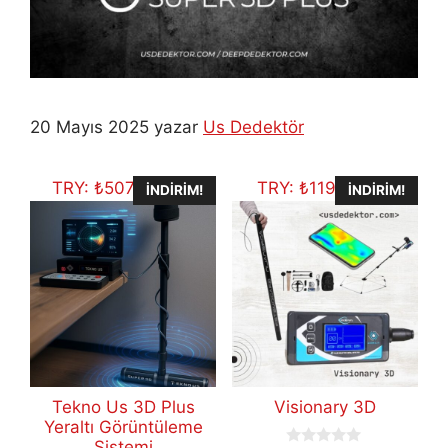
20 Mayıs 2025
yazar
Us Dedektör
TRY:
₺
507.704,75
TRY:
₺
119.434,11
İNDIRIM!
İNDIRIM!
Tekno Us 3D Plus
Visionary 3D
Yeraltı Görüntüleme
Sistemi