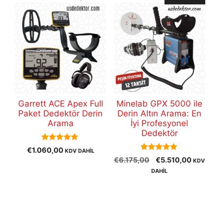
Garrett ACE Apex Full
Minelab GPX 5000 ile
Paket Dedektör Derin
Derin Altın Arama: En
Arama
İyi Profesyonel
Dedektör
5.00
€
1.060,00
KDV DAHİL
out of 5
5.00
Orijinal
Şu
€
6.175,00
€
5.510,00
KDV
out of 5
fiyat:
andaki
DAHİL
€6.175,00.
fiyat:
€5.510,