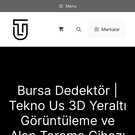
İçeriğe
Menu
atla
Markalar
Bursa Dedektör |
Tekno Us 3D Yeraltı
Görüntüleme ve