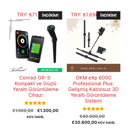
€12.500,00.
TRY:
₺
71.353,10
TRY:
₺
1.690.519,60
İNDIRIM!
İNDIRIM!
Conrad GR-3:
OKM eXp 6000
Kompakt ve Güçlü
Professional Plus:
Yeraltı Görüntüleme
Gelişmiş Kablosuz 3D
Cihazı
Yeraltı Görüntüleme
Sistemi
5.00
Orijinal
Şu
€
1.500,00
€
1.300,00
out of 5
5.00
Orijinal
fiyat:
andaki
€
40.000,00
KDV DAHİL
out of 5
Şu
fiyat:
€1.500,00.
fiyat:
€
30.800,00
KDV DAHİL
andaki
€40.000,
€1.300,00.