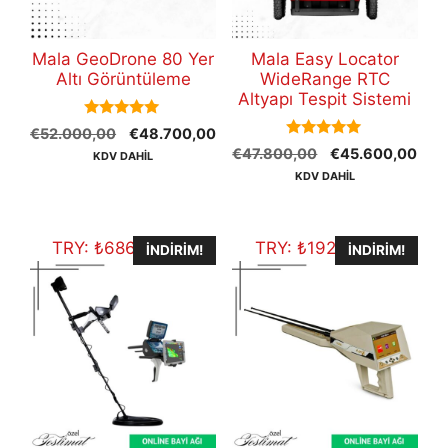
Mala GeoDrone 80 Yer
Mala Easy Locator
Altı Görüntüleme
WideRange RTC
Altyapı Tespit Sistemi
5.00
Orijinal
Şu
€
52.000,00
€
48.700,00
out of 5
5.00
Orijinal
Şu
fiyat:
andaki
€
47.800,00
€
45.600,00
KDV DAHİL
out of 5
fiyat:
anda
€52.000,00.
fiyat:
KDV DAHİL
€47.800,00.
fiyat
€48.700,00.
€45
TRY:
₺
686.087,50
TRY:
₺
192.104,50
İNDIRIM!
İNDIRIM!