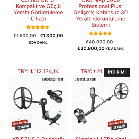
Conrad GR-3:
OKM eXp 6000
Kompakt ve Güçlü
Professional Plus:
Yeraltı Görüntüleme
Gelişmiş Kablosuz 3D
Cihazı
Yeraltı Görüntüleme
Sistemi
5.00
Orijinal
Şu
€
1.500,00
€
1.300,00
out of 5
5.00
Orijinal
fiyat:
andaki
€
40.000,00
KDV DAHİL
out of 5
Şu
fiyat:
€1.500,00.
fiyat:
€
30.800,00
KDV DAHİL
andaki
€40.000,
€1.300,00.
fiyat:
€30.800,00.
TRY:
₺
112.134,14
TRY:
₺
21.899,91
İNDIRIM!