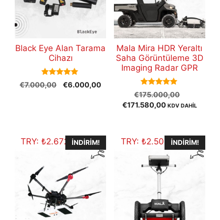
Black Eye Alan Tarama
Mala Mira HDR Yeraltı
Cihazı
Saha Görüntüleme 3D
Imaging Radar GPR
5.00
Orijinal
Şu
€
7.000,00
€
6.000,00
out of 5
5.00
Orijinal
fiyat:
andaki
€
175.000,00
out of 5
Şu
fiyat:
€7.000,00.
fiyat:
€
171.580,00
KDV DAHİL
andaki
€175.000
€6.000,00.
fiyat:
€171.580,00.
TRY:
₺
2.672.996,90
TRY:
₺
2.502.847,20
İNDIRIM!
İNDIRIM!