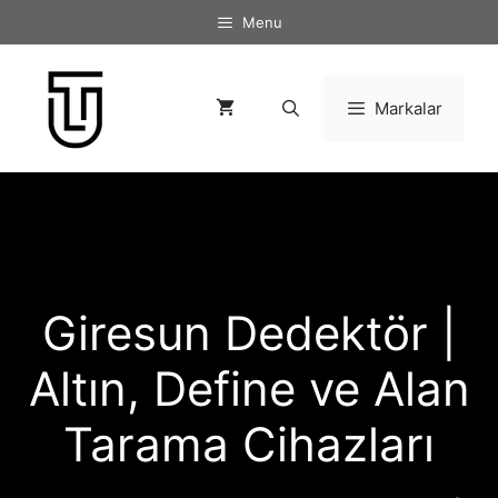
İçeriğe
Menu
atla
Markalar
Giresun Dedektör |
Altın, Define ve Alan
Tarama Cihazları