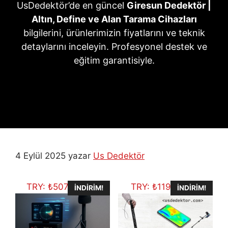
UsDedektör’de en güncel
Giresun Dedektör |
Altın, Define ve Alan Tarama Cihazları
bilgilerini, ürünlerimizin fiyatlarını ve teknik
detaylarını inceleyin. Profesyonel destek ve
eğitim garantisiyle.
4 Eylül 2025
yazar
Us Dedektör
TRY:
₺
507.704,75
TRY:
₺
119.434,11
İNDIRIM!
İNDIRIM!