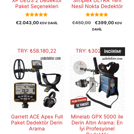
XP DEUS 2 Dedektör
Simplex ULTRA Yeni
Paket Seçenekleri
Nesil Nokta Dedektör
5.00
5.00
Orijinal
Şu
€
2.043,00
€
450,00
€
399,00
KDV DAHİL
KDV
out of 5
out of 5
fiyat:
andaki
DAHİL
€450,00.
fiyat:
€399,00
TRY:
₺
58.180,22
TRY:
₺
302.427,37
İNDIRIM!
Garrett ACE Apex Full
Minelab GPX 5000 ile
Paket Dedektör Derin
Derin Altın Arama: En
Arama
İyi Profesyonel