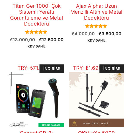
Titan Ger 1000: Çok
Ajax Alpha: Uzun
Sistemli Yeraltı
Menzilli Altın ve Metal
Görüntüleme ve Metal
Dedektörü
Dedektörü
5.00
Orijinal
Şu
€
4.000,00
€
3.500,00
out of 5
5.00
Orijinal
Şu
€
13.000,00
€
12.500,00
fiyat:
andak
KDV DAHİL
out of 5
fiyat:
andaki
€4.000,00.
fiyat:
KDV DAHİL
€13.000,00.
fiyat:
€3.5
€12.500,00.
TRY:
₺
71.353,10
TRY:
₺
1.690.519,60
İNDIRIM!
İNDIRIM!