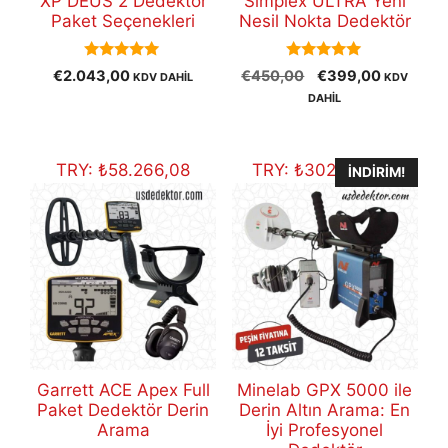
XP DEUS 2 Dedektör
Simplex ULTRA Yeni
Paket Seçenekleri
Nesil Nokta Dedektör
5.00
5.00
Orijinal
Şu
€
2.043,00
€
450,00
€
399,00
KDV DAHİL
KDV
out of 5
out of 5
fiyat:
andaki
DAHİL
€450,00.
fiyat:
€399,00
TRY:
₺
58.266,08
TRY:
₺
302.873,68
İNDIRIM!
Garrett ACE Apex Full
Minelab GPX 5000 ile
Paket Dedektör Derin
Derin Altın Arama: En
Arama
İyi Profesyonel