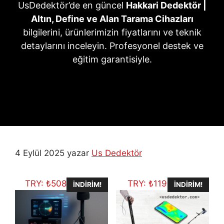
UsDedektör’de en güncel
Hakkari Dedektör |
Altın, Define ve Alan Tarama Cihazları
bilgilerini, ürünlerimizin fiyatlarını ve teknik
detaylarını inceleyin. Profesyonel destek ve
eğitim garantisiyle.
4 Eylül 2025
yazar
Us Dedektör
TRY:
₺
508.454,00
TRY:
₺
119.610,37
İNDIRIM!
İNDIRIM!