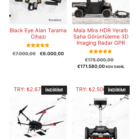
Black Eye Alan Tarama
Mala Mira HDR Yeraltı
Cihazı
Saha Görüntüleme 3D
Imaging Radar GPR
5.00
Orijinal
Şu
€
7.000,00
€
6.000,00
out of 5
5.00
Orijinal
fiyat:
andaki
€
175.000,00
out of 5
Şu
fiyat:
€7.000,00.
fiyat:
€
171.580,00
KDV DAHİL
andaki
€175.000
€6.000,00.
fiyat:
€171.580,00.
TRY:
₺
2.676.941,60
TRY:
₺
2.506.540,80
İNDIRIM!
İNDIRIM!