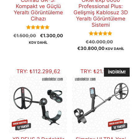
Conrad GR-3:
OKM eXp 6000
Kompakt ve Güçlü
Professional Plus:
Yeraltı Görüntüleme
Gelişmiş Kablosuz 3D
Cihazı
Yeraltı Görüntüleme
Sistemi
5.00
Orijinal
Şu
€
1.500,00
€
1.300,00
out of 5
5.00
Orijinal
fiyat:
andaki
€
40.000,00
KDV DAHİL
out of 5
Şu
fiyat:
€1.500,00.
fiyat:
€
30.800,00
KDV DAHİL
andaki
€40.000,
€1.300,00.
fiyat:
€30.800,00.
TRY:
₺
112.299,62
TRY:
₺
21.932,23
İNDIRIM!