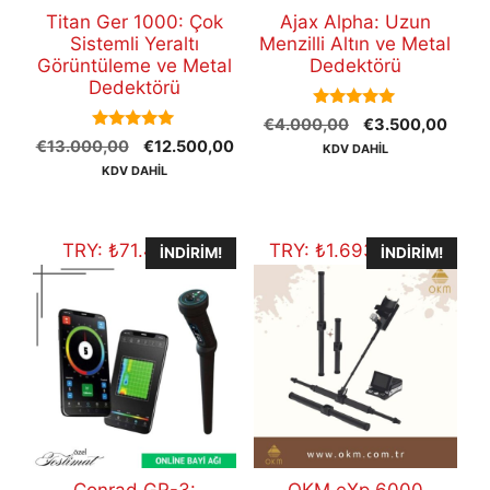
Titan Ger 1000: Çok
Ajax Alpha: Uzun
Sistemli Yeraltı
Menzilli Altın ve Metal
Görüntüleme ve Metal
Dedektörü
Dedektörü
5.00
Orijinal
Şu
€
4.000,00
€
3.500,00
out of 5
5.00
Orijinal
Şu
€
13.000,00
€
12.500,00
fiyat:
andak
KDV DAHİL
out of 5
fiyat:
andaki
€4.000,00.
fiyat:
KDV DAHİL
€13.000,00.
fiyat:
€3.5
€12.500,00.
TRY:
₺
71.458,40
TRY:
₺
1.693.014,40
İNDIRIM!
İNDIRIM!