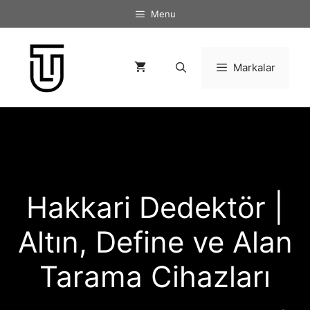
İçeriğe
Menu
atla
Markalar
Hakkari Dedektör |
Altın, Define ve Alan
Tarama Cihazları