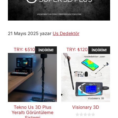
21 Mayıs 2025
yazar
Us Dedektör
TRY:
₺
510.535,25
TRY:
₺
120.099,97
İNDIRIM!
İNDIRIM!
Tekno Us 3D Plus
Visionary 3D
Yeraltı Görüntüleme
Sistemi