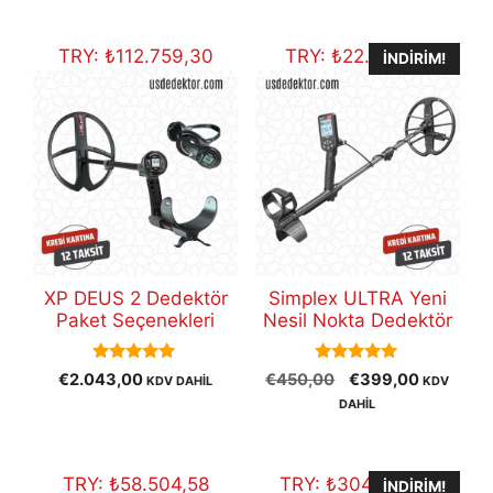
fiyat:
€30.800,00.
TRY:
₺
112.759,30
TRY:
₺
22.022,01
İNDIRIM!
XP DEUS 2 Dedektör
Simplex ULTRA Yeni
Paket Seçenekleri
Nesil Nokta Dedektör
5.00
5.00
Orijinal
Şu
€
2.043,00
€
450,00
€
399,00
KDV DAHİL
KDV
out of 5
out of 5
fiyat:
andaki
DAHİL
€450,00.
fiyat:
€399,00
TRY:
₺
58.504,58
TRY:
₺
304.113,43
İNDIRIM!