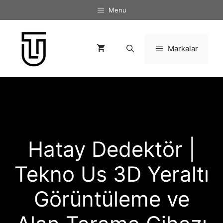
İçeriğe
Menu
atla
Markalar
Hatay Dedektör |
Tekno Us 3D Yeraltı
Görüntüleme ve