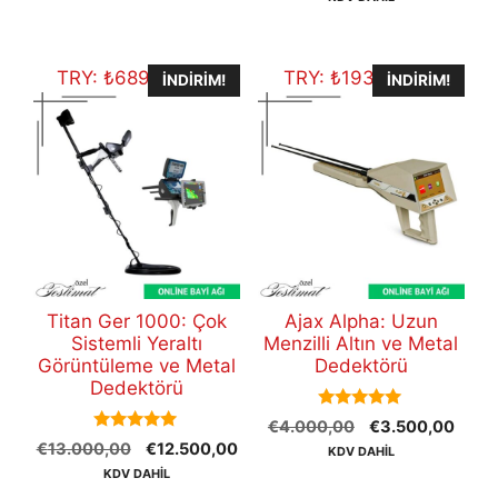
€47.800,00.
fiyat
€48.700,00.
€45
TRY:
₺
689.912,50
TRY:
₺
193.175,50
İNDIRIM!
İNDIRIM!
Titan Ger 1000: Çok
Ajax Alpha: Uzun
Sistemli Yeraltı
Menzilli Altın ve Metal
Görüntüleme ve Metal
Dedektörü
Dedektörü
5.00
Orijinal
Şu
€
4.000,00
€
3.500,00
out of 5
5.00
Orijinal
Şu
€
13.000,00
€
12.500,00
fiyat:
andak
KDV DAHİL
out of 5
fiyat:
andaki
€4.000,00.
fiyat:
KDV DAHİL
€13.000,00.
fiyat:
€3.5