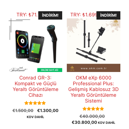
€12.500,00.
TRY:
₺
71.750,90
TRY:
₺
1.699.944,40
İNDIRIM!
İNDIRIM!
Conrad GR-3:
OKM eXp 6000
Kompakt ve Güçlü
Professional Plus:
Yeraltı Görüntüleme
Gelişmiş Kablosuz 3D
Cihazı
Yeraltı Görüntüleme
Sistemi
5.00
Orijinal
Şu
€
1.500,00
€
1.300,00
out of 5
5.00
Orijinal
fiyat:
andaki
€
40.000,00
KDV DAHİL
out of 5
Şu
fiyat:
€1.500,00.
fiyat:
€
30.800,00
KDV DAHİL
andaki
€40.000,
€1.300,00.