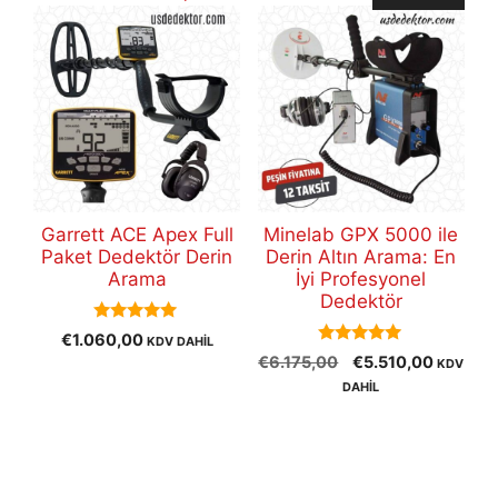
Garrett ACE Apex Full
Minelab GPX 5000 ile
Paket Dedektör Derin
Derin Altın Arama: En
Arama
İyi Profesyonel
Dedektör
5.00
€
1.060,00
KDV DAHİL
out of 5
5.00
Orijinal
Şu
€
6.175,00
€
5.510,00
KDV
out of 5
fiyat:
andaki
DAHİL
€6.175,00.
fiyat:
€5.510,