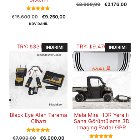
0
Orijinal
Şu
€
3.000,00
€
2.176,00
o
fiyat:
andak
u
5.00
t
Orijinal
Şu
€
15.600,00
€
9.250,00
€3.000,00.
fiyat:
out of 5
o
fiyat:
andaki
€2.17
KDV DAHİL
f
5
€15.600,00.
fiyat:
€9.250,00.
TRY:
₺
331.158,00
TRY:
₺
9.470.014,94
İNDIRIM!
İNDIRIM!
Black Eye Alan Tarama
Mala Mira HDR Yeraltı
Cihazı
Saha Görüntüleme 3D
Imaging Radar GPR
5.00
Orijinal
Şu
€
7.000,00
€
6.000,00