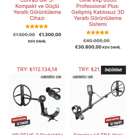
Conrad GR-3:
OKM eXp 6000
Kompakt ve Güçlü
Professional Plus:
Yeraltı Görüntüleme
Gelişmiş Kablosuz 3D
Cihazı
Yeraltı Görüntüleme
Sistemi
5.00
Orijinal
Şu
€
1.500,00
€
1.300,00
out of 5
5.00
Orijinal
fiyat:
andaki
€
40.000,00
KDV DAHİL
out of 5
Şu
fiyat:
€1.500,00.
fiyat:
€
30.800,00
KDV DAHİL
andaki
€40.000,
€1.300,00.
fiyat:
€30.800,00.
TRY:
₺
112.134,14
TRY:
₺
21.899,91
İNDIRIM!