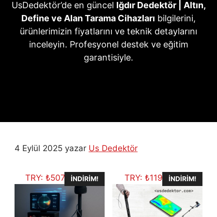
UsDedektör’de en güncel
Iğdır Dedektör | Altın,
Define ve Alan Tarama Cihazları
bilgilerini,
ürünlerimizin fiyatlarını ve teknik detaylarını
inceleyin. Profesyonel destek ve eğitim
garantisiyle.
4 Eylül 2025
yazar
Us Dedektör
TRY:
₺
507.704,75
TRY:
₺
119.434,11
İNDIRIM!
İNDIRIM!