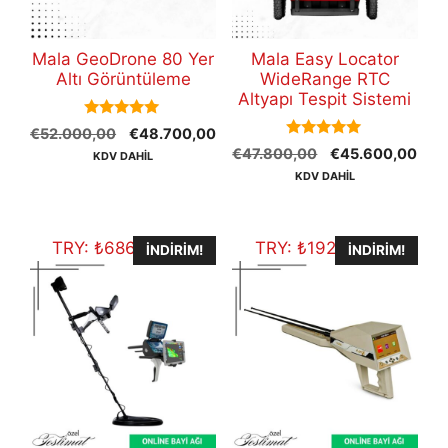
Mala GeoDrone 80 Yer
Mala Easy Locator
Altı Görüntüleme
WideRange RTC
Altyapı Tespit Sistemi
5.00
Orijinal
Şu
€
52.000,00
€
48.700,00
out of 5
5.00
Orijinal
Şu
fiyat:
andaki
€
47.800,00
€
45.600,00
KDV DAHİL
out of 5
fiyat:
anda
€52.000,00.
fiyat:
KDV DAHİL
€47.800,00.
fiyat
€48.700,00.
€45
TRY:
₺
686.087,50
TRY:
₺
192.104,50
İNDIRIM!
İNDIRIM!