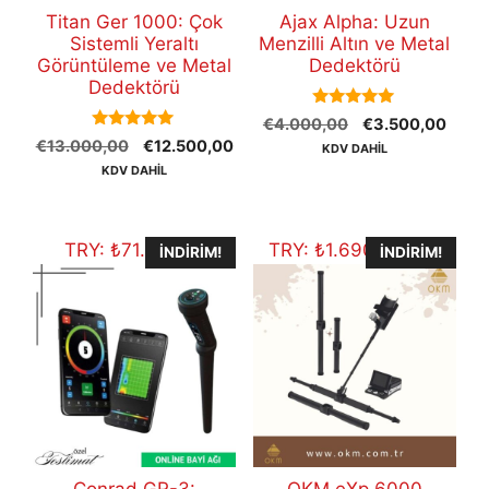
Titan Ger 1000: Çok
Ajax Alpha: Uzun
Sistemli Yeraltı
Menzilli Altın ve Metal
Görüntüleme ve Metal
Dedektörü
Dedektörü
5.00
Orijinal
Şu
€
4.000,00
€
3.500,00
out of 5
5.00
Orijinal
Şu
€
13.000,00
€
12.500,00
fiyat:
andak
KDV DAHİL
out of 5
fiyat:
andaki
€4.000,00.
fiyat:
KDV DAHİL
€13.000,00.
fiyat:
€3.5
€12.500,00.
TRY:
₺
71.353,10
TRY:
₺
1.690.519,60
İNDIRIM!
İNDIRIM!