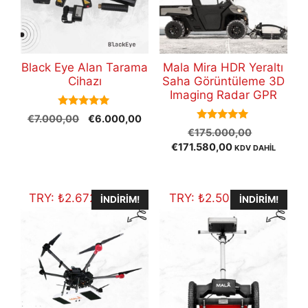
Black Eye Alan Tarama
Mala Mira HDR Yeraltı
Cihazı
Saha Görüntüleme 3D
Imaging Radar GPR
5.00
Orijinal
Şu
€
7.000,00
€
6.000,00
out of 5
5.00
Orijinal
fiyat:
andaki
€
175.000,00
out of 5
Şu
fiyat:
€7.000,00.
fiyat:
€
171.580,00
KDV DAHİL
andaki
€175.000
€6.000,00.
fiyat:
€171.580,00.
TRY:
₺
2.672.996,90
TRY:
₺
2.502.847,20
İNDIRIM!
İNDIRIM!