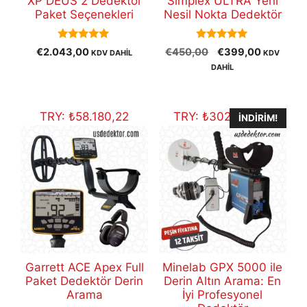
XP DEUS 2 Dedektör
Simplex ULTRA Yeni
Paket Seçenekleri
Nesil Nokta Dedektör
5.00
5.00
Orijinal
Şu
€
2.043,00
€
450,00
€
399,00
KDV DAHİL
KDV
out of 5
out of 5
fiyat:
andaki
DAHİL
€450,00.
fiyat:
€399,00
TRY:
₺
58.180,22
TRY:
₺
302.427,37
İNDIRIM!
Garrett ACE Apex Full
Minelab GPX 5000 ile
Paket Dedektör Derin
Derin Altın Arama: En
Arama
İyi Profesyonel