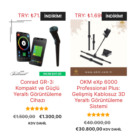
€12.500,00.
TRY:
₺
71.353,10
TRY:
₺
1.690.519,60
İNDIRIM!
İNDIRIM!
Conrad GR-3:
OKM eXp 6000
Kompakt ve Güçlü
Professional Plus:
Yeraltı Görüntüleme
Gelişmiş Kablosuz 3D
Cihazı
Yeraltı Görüntüleme
Sistemi
5.00
Orijinal
Şu
€
1.500,00
€
1.300,00
out of 5
5.00
Orijinal
fiyat:
andaki
€
40.000,00
KDV DAHİL
out of 5
Şu
fiyat:
€1.500,00.
fiyat:
€
30.800,00
KDV DAHİL
andaki
€40.000,
€1.300,00.