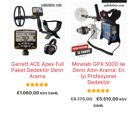
Garrett ACE Apex Full
Minelab GPX 5000 ile
Paket Dedektör Derin
Derin Altın Arama: En
Arama
İyi Profesyonel
Dedektör
5.00
€
1.060,00
KDV DAHİL
out of 5
5.00
Orijinal
Şu
€
6.175,00
€
5.510,00
KDV
out of 5
fiyat:
andaki
DAHİL
€6.175,00.
fiyat:
€5.510,