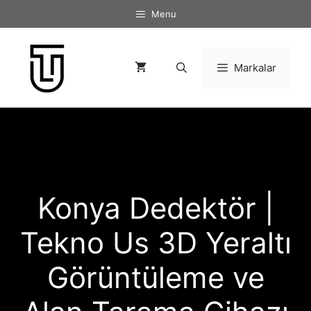
İçeriğe
Menu
atla
Markalar
Konya Dedektör |
Tekno Us 3D Yeraltı
Görüntüleme ve