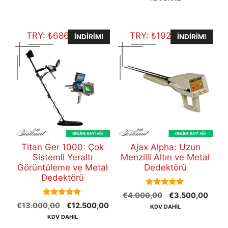
€47.800,00.
fiyat
€48.700,00.
€45
TRY:
₺
686.087,50
TRY:
₺
192.104,50
İNDIRIM!
İNDIRIM!
Titan Ger 1000: Çok
Ajax Alpha: Uzun
Sistemli Yeraltı
Menzilli Altın ve Metal
Görüntüleme ve Metal
Dedektörü
Dedektörü
5.00
Orijinal
Şu
€
4.000,00
€
3.500,00
out of 5
5.00
Orijinal
Şu
€
13.000,00
€
12.500,00
fiyat:
andak
KDV DAHİL
out of 5
fiyat:
andaki
€4.000,00.
fiyat:
KDV DAHİL
€13.000,00.
fiyat:
€3.5