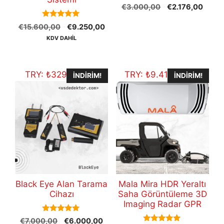
0
Orijinal
Şu
€
3.000,00
€
2.176,00
o
fiyat:
andak
u
5.00
t
Orijinal
Şu
€
15.600,00
€
9.250,00
€3.000,00.
fiyat:
out of 5
o
fiyat:
andaki
€2.17
KDV DAHİL
f
5
€15.600,00.
fiyat:
€9.250,00.
TRY:
₺
329.322,00
TRY:
₺
9.417.511,46
İNDIRIM!
İNDIRIM!
Black Eye Alan Tarama
Mala Mira HDR Yeraltı
Cihazı
Saha Görüntüleme 3D
Imaging Radar GPR
5.00
Orijinal
Şu
€
7.000,00
€
6.000,00