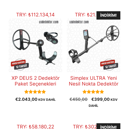
fiyat:
€30.800,00.
TRY:
₺
112.134,14
TRY:
₺
21.899,91
İNDIRIM!
XP DEUS 2 Dedektör
Simplex ULTRA Yeni
Paket Seçenekleri
Nesil Nokta Dedektör
5.00
5.00
Orijinal
Şu
€
2.043,00
€
450,00
€
399,00
KDV DAHİL
KDV
out of 5
out of 5
fiyat:
andaki
DAHİL
€450,00.
fiyat:
€399,00
TRY:
₺
58.180,22
TRY:
₺
302.427,37
İNDIRIM!