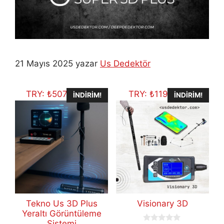
21 Mayıs 2025
yazar
Us Dedektör
TRY:
₺
507.704,75
TRY:
₺
119.434,11
İNDIRIM!
İNDIRIM!
Tekno Us 3D Plus
Visionary 3D
Yeraltı Görüntüleme
Sistemi