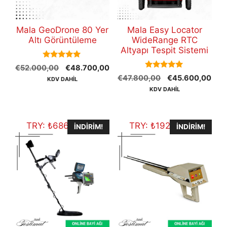
Mala GeoDrone 80 Yer
Mala Easy Locator
Altı Görüntüleme
WideRange RTC
Altyapı Tespit Sistemi
5.00
Orijinal
Şu
€
52.000,00
€
48.700,00
out of 5
5.00
Orijinal
Şu
fiyat:
andaki
€
47.800,00
€
45.600,00
KDV DAHİL
out of 5
fiyat:
anda
€52.000,00.
fiyat:
KDV DAHİL
€47.800,00.
fiyat
€48.700,00.
€45
TRY:
₺
686.087,50
TRY:
₺
192.104,50
İNDIRIM!
İNDIRIM!