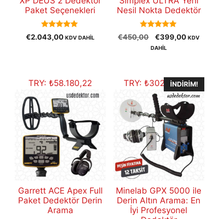
XP DEUS 2 Dedektör
Simplex ULTRA Yeni
Paket Seçenekleri
Nesil Nokta Dedektör
5.00
5.00
Orijinal
Şu
€
2.043,00
€
450,00
€
399,00
KDV DAHİL
KDV
out of 5
out of 5
fiyat:
andaki
DAHİL
€450,00.
fiyat:
€399,00
TRY:
₺
58.180,22
TRY:
₺
302.427,37
İNDIRIM!
Garrett ACE Apex Full
Minelab GPX 5000 ile
Paket Dedektör Derin
Derin Altın Arama: En
Arama
İyi Profesyonel