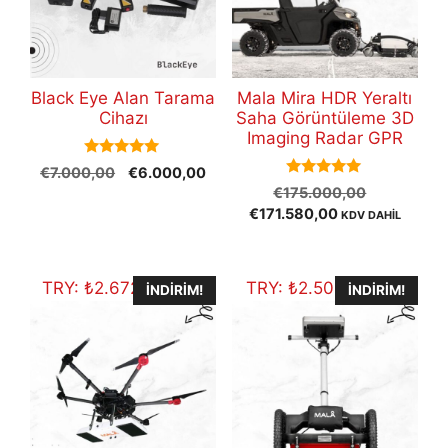
Black Eye Alan Tarama
Mala Mira HDR Yeraltı
Cihazı
Saha Görüntüleme 3D
Imaging Radar GPR
5.00
Orijinal
Şu
€
7.000,00
€
6.000,00
out of 5
5.00
Orijinal
fiyat:
andaki
€
175.000,00
out of 5
Şu
fiyat:
€7.000,00.
fiyat:
€
171.580,00
KDV DAHİL
andaki
€175.000
€6.000,00.
fiyat:
€171.580,00.
TRY:
₺
2.672.996,90
TRY:
₺
2.502.847,20
İNDIRIM!
İNDIRIM!