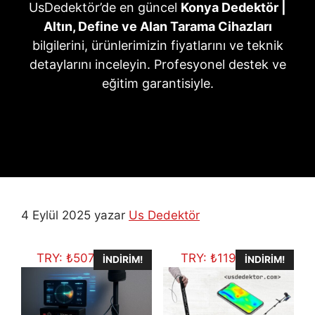
UsDedektör’de en güncel
Konya Dedektör |
Altın, Define ve Alan Tarama Cihazları
bilgilerini, ürünlerimizin fiyatlarını ve teknik
detaylarını inceleyin. Profesyonel destek ve
eğitim garantisiyle.
4 Eylül 2025
yazar
Us Dedektör
TRY:
₺
507.704,75
TRY:
₺
119.434,11
İNDIRIM!
İNDIRIM!