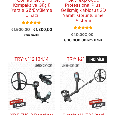
Conrad GR-3:
OKM eXp 6000
Kompakt ve Güçlü
Professional Plus:
Yeraltı Görüntüleme
Gelişmiş Kablosuz 3D
Cihazı
Yeraltı Görüntüleme
Sistemi
5.00
Orijinal
Şu
€
1.500,00
€
1.300,00
out of 5
5.00
Orijinal
fiyat:
andaki
€
40.000,00
KDV DAHİL
out of 5
Şu
fiyat:
€1.500,00.
fiyat:
€
30.800,00
KDV DAHİL
andaki
€40.000,
€1.300,00.
fiyat:
€30.800,00.
TRY:
₺
112.134,14
TRY:
₺
21.899,91
İNDIRIM!