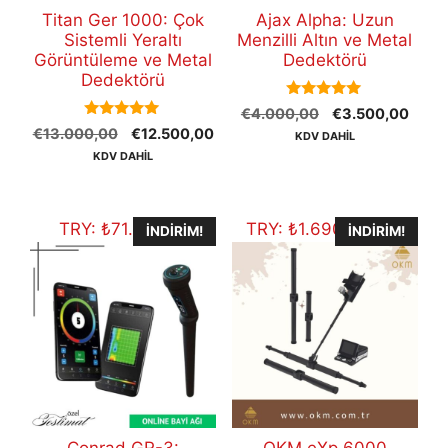
Titan Ger 1000: Çok
Ajax Alpha: Uzun
Sistemli Yeraltı
Menzilli Altın ve Metal
Görüntüleme ve Metal
Dedektörü
Dedektörü
5.00
Orijinal
Şu
€
4.000,00
€
3.500,00
out of 5
5.00
Orijinal
Şu
€
13.000,00
€
12.500,00
fiyat:
andak
KDV DAHİL
out of 5
fiyat:
andaki
€4.000,00.
fiyat:
KDV DAHİL
€13.000,00.
fiyat:
€3.5
€12.500,00.
TRY:
₺
71.353,10
TRY:
₺
1.690.519,60
İNDIRIM!
İNDIRIM!