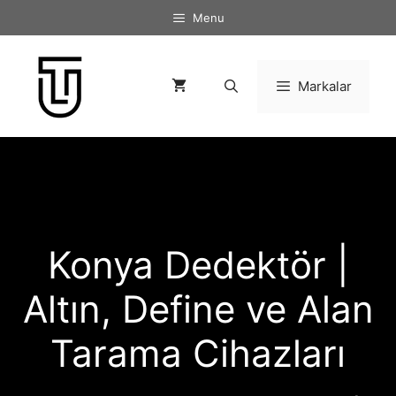
İçeriğe
Menu
atla
Markalar
Konya Dedektör |
Altın, Define ve Alan
Tarama Cihazları