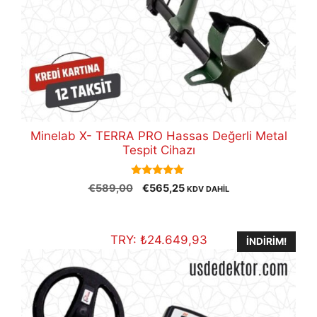
Minelab X- TERRA PRO Hassas Değerli Metal
Tespit Cihazı
5.00
Orijinal
Şu
€
589,00
€
565,25
KDV DAHİL
out of 5
fiyat:
andaki
€589,00.
fiyat:
€565,25.
TRY:
₺
24.649,93
İNDIRIM!