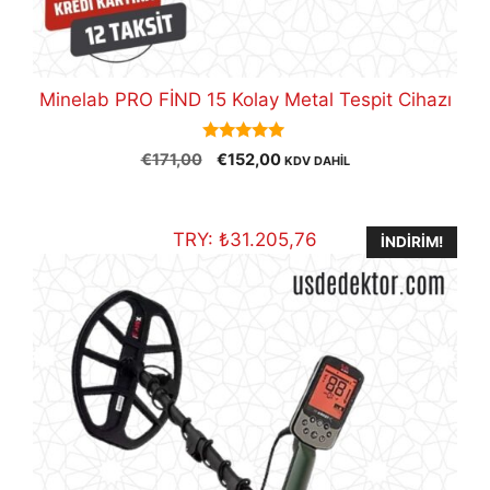
Minelab PRO FİND 15 Kolay Metal Tespit Cihazı
5.00
Orijinal
Şu
€
171,00
€
152,00
KDV DAHİL
out of 5
fiyat:
andaki
€171,00.
fiyat:
€152,00.
TRY:
₺
31.205,76
İNDIRIM!