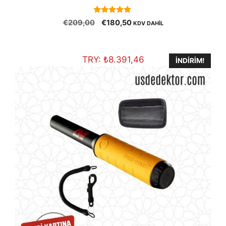
5.00
Orijinal
Şu
€
209,00
€
180,50
KDV DAHİL
out of 5
fiyat:
andaki
€209,00.
fiyat:
€180,50.
TRY:
₺
8.391,46
İNDIRIM!