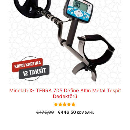
Minelab X- TERRA 705 Define Altın Metal Tespit
Dedektörü
5.00
Orijinal
Şu
€
475,00
€
446,50
KDV DAHİL
out of 5
fiyat:
andaki
€475,00.
fiyat: