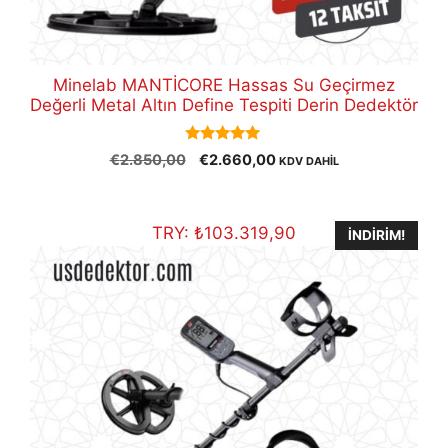
Minelab MANTİCORE Hassas Su Geçirmez
Değerli Metal Altın Define Tespiti Derin Dedektör
5.00
Orijinal
Şu
€
2.850,00
€
2.660,00
KDV DAHİL
out of 5
fiyat:
andaki
€2.850,00.
fiyat:
€2.660,00.
TRY:
₺
103.319,90
İNDIRIM!