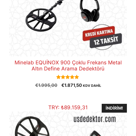
Minelab EQUİNOX 900 Çoklu Frekans Metal
Altın Define Arama Dedektörü
5.00
Orijinal
Şu
€
1.995,00
€
1.871,50
KDV DAHİL
out of 5
fiyat:
andaki
€1.995,00.
fiyat:
€1.871,50.
TRY:
₺
89.159,31
İNDIRIM!