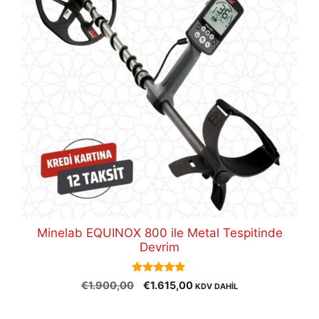
Minelab EQUINOX 800 ile Metal Tespitinde
Devrim
5.00
Orijinal
Şu
€
1.900,00
€
1.615,00
KDV DAHİL
out of 5
fiyat:
andaki
€1.900,00.
fiyat: