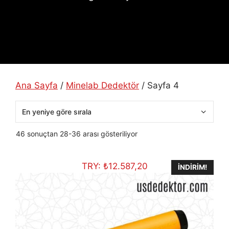
Ana Sayfa
/
Minelab Dedektör
/ Sayfa 4
En
46 sonuçtan 28-36 arası gösteriliyor
yeniye
göre
TRY:
₺
12.587,20
sıralandı
İNDIRIM!