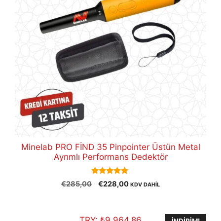
Minelab PRO FİND 35 Pinpointer Üstün Metal
Ayrımlı Performans Dedektör
5.00
Orijinal
Şu
€
285,00
€
228,00
KDV DAHİL
out of 5
fiyat:
andaki
€285,00.
fiyat:
€228,00.
TRY:
₺
9.964,86
İNDIRIM!