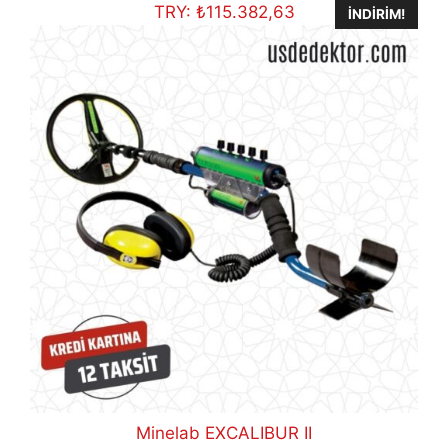
€446,50.
TRY:
₺
115.382,63
İNDIRIM!
Minelab EXCALIBUR II