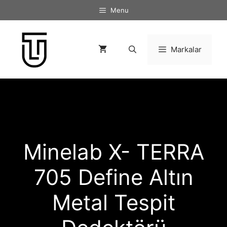
İçeriğe
Menu
atla
Markalar
Minelab X- TERRA
705 Define Altın
Metal Tespit