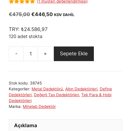
(
1
müşteri değerlendirmesi)
5.00
out of
5
Orijinal
Şu
€
475,00
€
446,50
KDV DAHİL
fiyat:
andaki
€475,00.
fiyat:
TRY:
₺
24.586,97
€446,50.
120 adet stokta
Sepete Ekle
Minelab
X-
TERRA
705
Stok kodu:
38745
Define
Kategoriler:
Metal Dedektörü
,
Altın Dedektörleri
,
Define
Altın
Dedektörleri
,
Değerli Taş Dedektörleri
,
Tek Para & Hobi
Metal
Dedektörleri
Marka:
Minelab Dedektör
Tespit
Dedektörü
adet
Açıklama