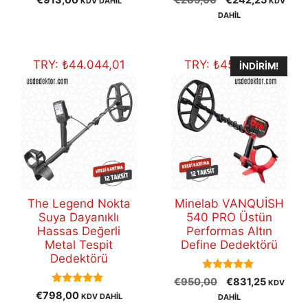
KDV DAHİL
KDV
out of 5
out of 5
fiyat:
andaki
DAHİL
€285,00.
fiyat:
€242,25
TRY:
₺
44.044,01
TRY:
₺
45.879,18
İNDIRIM!
The Legend Nokta
Minelab VANQUİSH
Suya Dayanıklı
540 PRO Üstün
Hassas Değerli
Performas Altın
Metal Tespit
Define Dedektörü
Dedektörü
5.00
Orijinal
Şu
€
950,00
€
831,25
KDV
out of 5
5.00
€
798,00
fiyat:
andaki
KDV DAHİL
DAHİL
out of 5