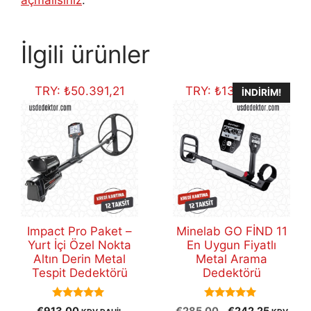
açmalısınız
.
İlgili ürünler
TRY:
₺
50.391,21
TRY:
₺
13.370,50
İNDIRIM!
Impact Pro Paket –
Minelab GO FİND 11
Yurt İçi Özel Nokta
En Uygun Fiyatlı
Altın Derin Metal
Metal Arama
Tespit Dedektörü
Dedektörü
5.00
5.00
Orijinal
Şu
€
913,00
€
285,00
€
242,25