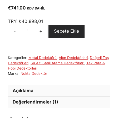
5.00
out of
5
€
741,00
KDV DAHİL
TRY:
₺
40.898,01
Sepete Ekle
GOLD
KRUZER
61kHz
Su
Kategoriler:
Metal Dedektörü
,
Altın Dedektörleri
,
Değerli Taş
Geçirmez
Dedektörleri
,
Su Altı Sahil Arama Dedektörleri
,
Tek Para &
Hassas
Hobi Dedektörleri
Metal
Marka:
Nokta Dedektör
Altın
Tespit
Açıklama
Dedektörü
adet
Değerlendirmeler (1)