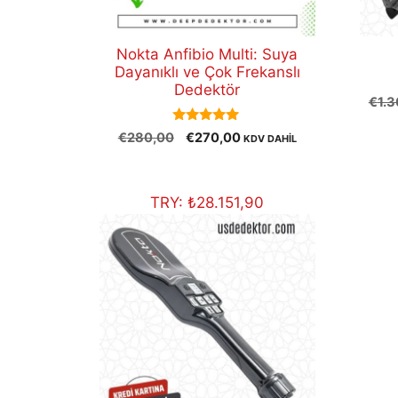
Nokta Anfibio Multi: Suya
Dayanıklı ve Çok Frekanslı
Dedektör
€
1.
5.00
Orijinal
Şu
€
280,00
€
270,00
KDV DAHİL
out of 5
fiyat:
andaki
€280,00.
fiyat:
€270,00.
TRY:
₺
28.151,90