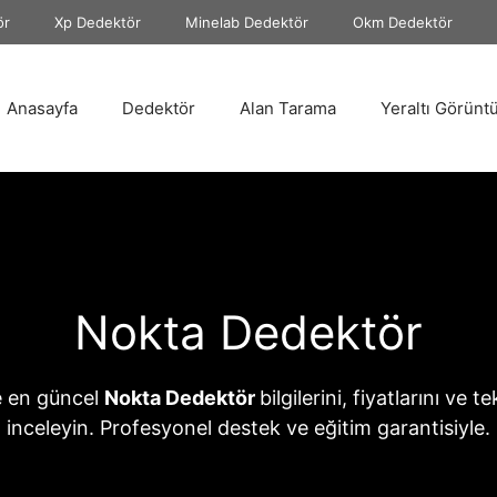
ör
Xp Dedektör
Minelab Dedektör
Okm Dedektör
Anasayfa
Dedektör
Alan Tarama
Yeraltı Görünt
Nokta Dedektör
 en güncel
Nokta Dedektör
bilgilerini, fiyatlarını ve t
inceleyin. Profesyonel destek ve eğitim garantisiyle.