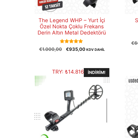
The Legend WHP – Yurt İçi
S
Özel Nokta Çoklu Frekans
Derin Altın Metal Dedektörü
€
6
5.00
Orijinal
Şu
€
1.000,00
€
935,00
KDV DAHİL
out of 5
fiyat:
andaki
€1.000,00.
fiyat:
€935,00.
TRY:
₺
14.816,79
İNDIRIM!