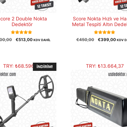
core 2 Double Nokta
Score Nokta Hızlı ve H
Dedektör
Metal Tespiti Altın Dede
5.00
5.00
Orijinal
Şu
Orijinal
Şu
00,00
€
513,00
€
450,00
€
399,00
KDV DAHİL
KDV D
out of 5
out of 5
fiyat:
andaki
fiyat:
andak
€600,00.
fiyat:
€450,00.
fiyat:
€513,00.
€399
TRY:
₺
68.596,25
TRY:
₺
13.664,37
İNDIRIM!