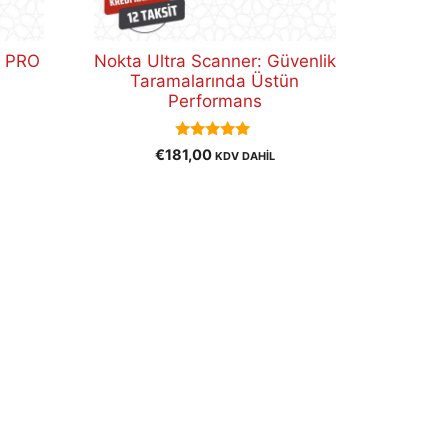
 PRO
Nokta Ultra Scanner: Güvenlik
Taramalarında Üstün
Performans
5.00
€
181,00
KDV DAHİL
out of 5