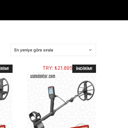
TRY:
₺
21.895,92
IRIM!
İNDIRIM!