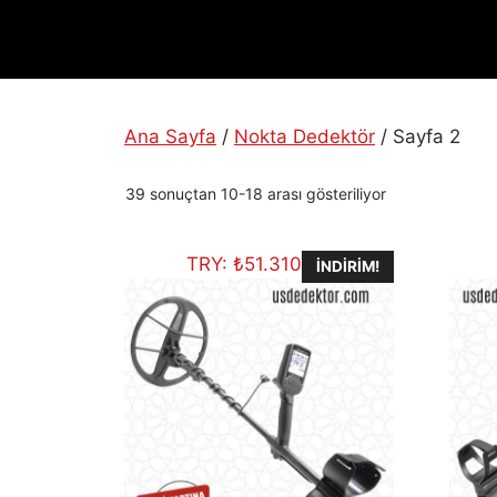
Ana Sayfa
/
Nokta Dedektör
/ Sayfa 2
En
39 sonuçtan 10-18 arası gösteriliyor
yeniye
göre
TRY:
₺
51.310,00
sıralandı
İNDIRIM!