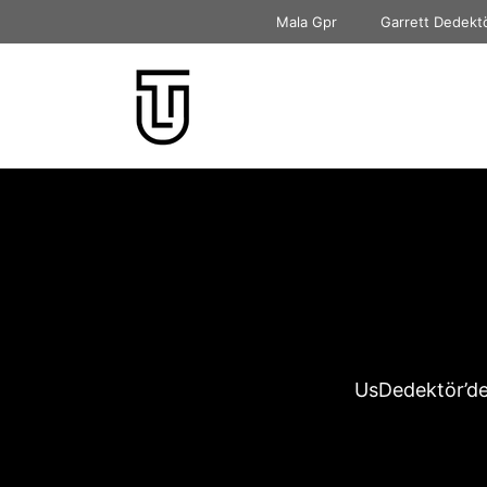
İçeriğe
Mala Gpr
Garrett Dedekt
atla
UsDedektör’de