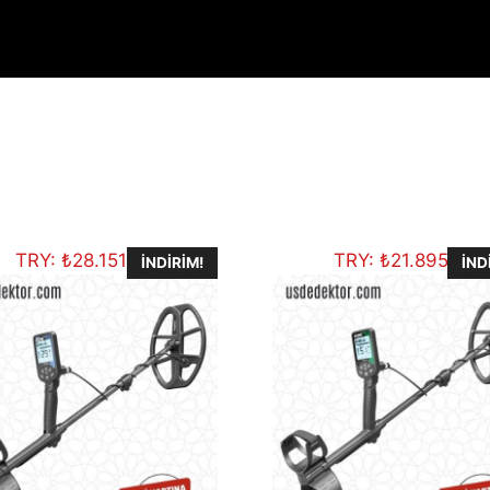
TRY:
₺
28.151,90
TRY:
₺
21.895,92
İNDIRIM!
İND