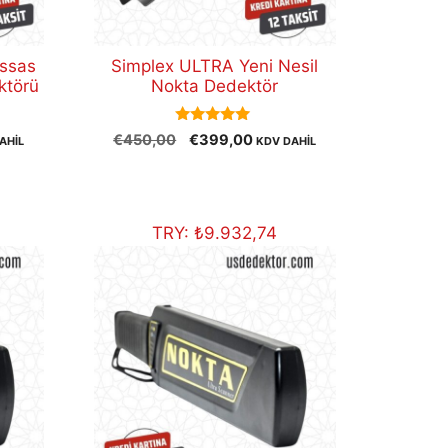
assas
Simplex ULTRA Yeni Nesil
ktörü
Nokta Dedektör
5.00
Orijinal
Şu
€
450,00
€
399,00
AHİL
KDV DAHİL
out of 5
i
fiyat:
andaki
€450,00.
fiyat:
,00.
€399,00.
TRY:
₺
9.932,74