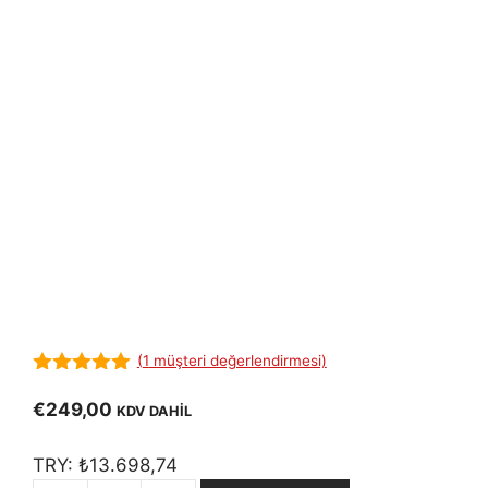
(
1
müşteri değerlendirmesi)
5.00
out of
5
€
249,00
KDV DAHİL
TRY:
₺
13.698,74