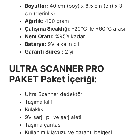
Boyutlar:
40 cm (boy) x 8.5 cm (en) x 3
cm (derinlik)
Ağırlık:
400 gram
Çalışma Sıcaklığı:
-20°C ile +60°C arası
Nem Oranı:
%95’e kadar
Batarya:
9V alkalin pil
Garanti Süresi:
2 yıl
ULTRA SCANNER PRO
PAKET Paket İçeriği:
Ultra Scanner dedektör
Taşıma kılıfı
Kulaklık
9V şarjlı pil ve şarj aleti
Taşıma çantası
Kullanım kılavuzu ve garanti belgesi