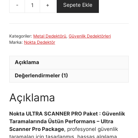
Sepete Ekle
Nokta
ULTRA
SCANNER
PRO
Kategoriler:
Metal Dedektörü
,
Güvenlik Dedektörleri
Paket
Marka:
Nokta Dedektör
adet
Açıklama
Değerlendirmeler (1)
Açıklama
Nokta ULTRA SCANNER PRO Paket : Güvenlik
Taramalarında Üstün Performans –
Ultra
Scanner Pro Package
, profesyonel güvenlik
taramaları için tasarlanmış, hassas algılama