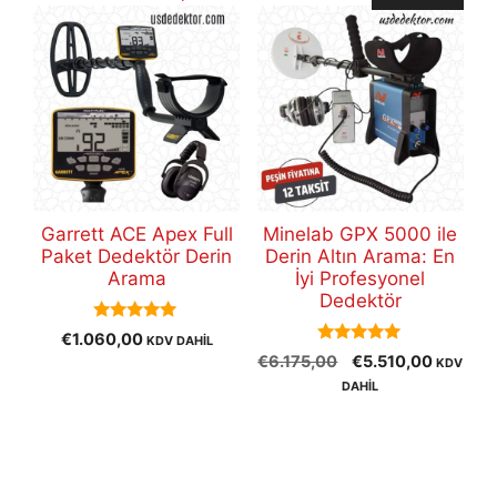
Garrett ACE Apex Full
Minelab GPX 5000 ile
Paket Dedektör Derin
Derin Altın Arama: En
Arama
İyi Profesyonel
Dedektör
5.00
€
1.060,00
KDV DAHİL
out of 5
5.00
Orijinal
Şu
€
6.175,00
€
5.510,00
KDV
out of 5
fiyat:
andaki
DAHİL
€6.175,00.
fiyat:
€5.510,