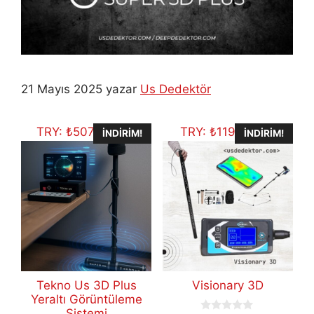
21 Mayıs 2025
yazar
Us Dedektör
TRY:
₺
507.704,75
TRY:
₺
119.434,11
İNDIRIM!
İNDIRIM!
Tekno Us 3D Plus
Visionary 3D
Yeraltı Görüntüleme
Sistemi