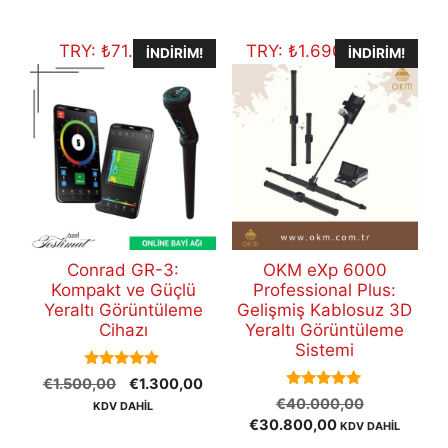
€12.500,00.
TRY:
₺
71.353,10
TRY:
₺
1.690.519,60
İNDIRIM!
İNDIRIM!
Conrad GR-3:
OKM eXp 6000
Kompakt ve Güçlü
Professional Plus:
Yeraltı Görüntüleme
Gelişmiş Kablosuz 3D
Cihazı
Yeraltı Görüntüleme
Sistemi
5.00
Orijinal
Şu
€
1.500,00
€
1.300,00
out of 5
5.00
Orijinal
fiyat:
andaki
€
40.000,00
KDV DAHİL
out of 5
Şu
fiyat:
€1.500,00.
fiyat:
€
30.800,00
KDV DAHİL
andaki
€40.000,
€1.300,00.