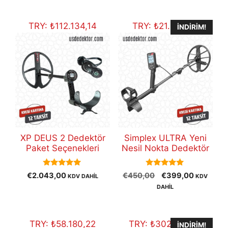
fiyat:
€30.800,00.
TRY:
₺
112.134,14
TRY:
₺
21.899,91
İNDIRIM!
XP DEUS 2 Dedektör
Simplex ULTRA Yeni
Paket Seçenekleri
Nesil Nokta Dedektör
5.00
5.00
Orijinal
Şu
€
2.043,00
€
450,00
€
399,00
KDV DAHİL
KDV
out of 5
out of 5
fiyat:
andaki
DAHİL
€450,00.
fiyat:
€399,00
TRY:
₺
58.180,22
TRY:
₺
302.427,37
İNDIRIM!