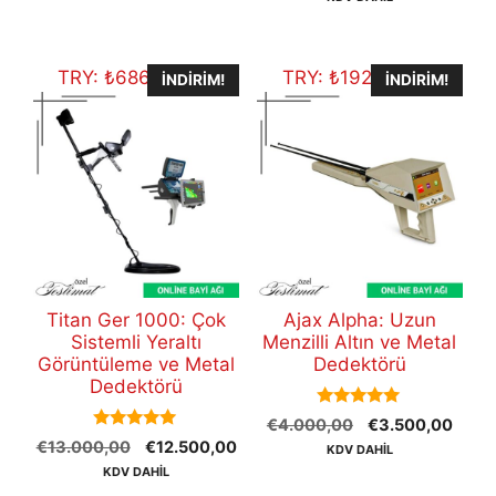
€47.800,00.
fiyat
€48.700,00.
€45
TRY:
₺
686.087,50
TRY:
₺
192.104,50
İNDIRIM!
İNDIRIM!
Titan Ger 1000: Çok
Ajax Alpha: Uzun
Sistemli Yeraltı
Menzilli Altın ve Metal
Görüntüleme ve Metal
Dedektörü
Dedektörü
5.00
Orijinal
Şu
€
4.000,00
€
3.500,00
out of 5
5.00
Orijinal
Şu
€
13.000,00
€
12.500,00
fiyat:
andak
KDV DAHİL
out of 5
fiyat:
andaki
€4.000,00.
fiyat:
KDV DAHİL
€13.000,00.
fiyat:
€3.5