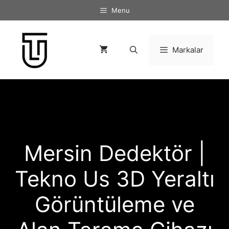
İçeriğe
Menu
atla
Markalar
Mersin Dedektör |
Tekno Us 3D Yeraltı
Görüntüleme ve