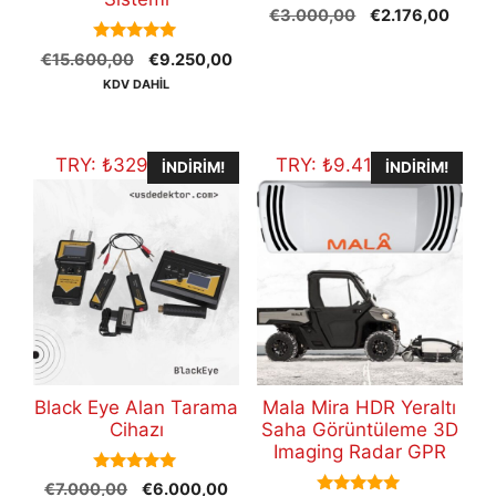
0
Orijinal
Şu
€
3.000,00
€
2.176,00
o
fiyat:
andak
u
5.00
t
Orijinal
Şu
€
15.600,00
€
9.250,00
€3.000,00.
fiyat:
out of 5
o
fiyat:
andaki
€2.17
KDV DAHİL
f
5
€15.600,00.
fiyat:
€9.250,00.
TRY:
₺
329.322,00
TRY:
₺
9.417.511,46
İNDIRIM!
İNDIRIM!
Black Eye Alan Tarama
Mala Mira HDR Yeraltı
Cihazı
Saha Görüntüleme 3D
Imaging Radar GPR
5.00
Orijinal
Şu
€
7.000,00
€
6.000,00