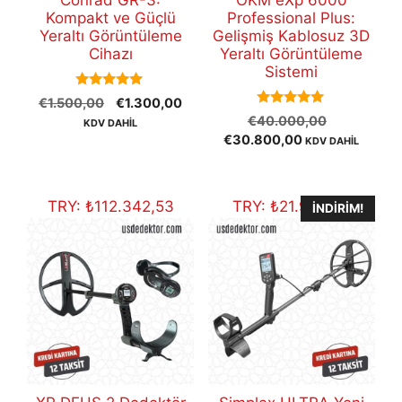
Conrad GR-3:
OKM eXp 6000
Kompakt ve Güçlü
Professional Plus:
Yeraltı Görüntüleme
Gelişmiş Kablosuz 3D
Cihazı
Yeraltı Görüntüleme
Sistemi
5.00
Orijinal
Şu
€
1.500,00
€
1.300,00
out of 5
5.00
Orijinal
fiyat:
andaki
€
40.000,00
KDV DAHİL
out of 5
Şu
fiyat:
€1.500,00.
fiyat:
€
30.800,00
KDV DAHİL
andaki
€40.000,
€1.300,00.
fiyat:
€30.800,00.
TRY:
₺
112.342,53
TRY:
₺
21.940,61
İNDIRIM!