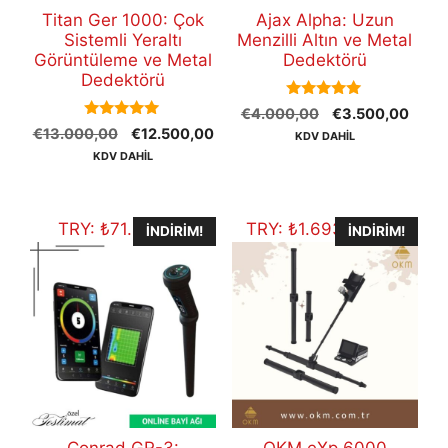
Titan Ger 1000: Çok
Ajax Alpha: Uzun
Sistemli Yeraltı
Menzilli Altın ve Metal
Görüntüleme ve Metal
Dedektörü
Dedektörü
5.00
Orijinal
Şu
€
4.000,00
€
3.500,00
out of 5
5.00
Orijinal
Şu
€
13.000,00
€
12.500,00
fiyat:
andak
KDV DAHİL
out of 5
fiyat:
andaki
€4.000,00.
fiyat:
KDV DAHİL
€13.000,00.
fiyat:
€3.5
€12.500,00.
TRY:
₺
71.485,70
TRY:
₺
1.693.661,20
İNDIRIM!
İNDIRIM!