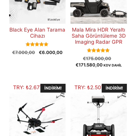
Black Eye Alan Tarama
Mala Mira HDR Yeraltı
Cihazı
Saha Görüntüleme 3D
Imaging Radar GPR
5.00
Orijinal
Şu
€
7.000,00
€
6.000,00
out of 5
5.00
Orijinal
fiyat:
andaki
€
175.000,00
out of 5
Şu
fiyat:
€7.000,00.
fiyat:
€
171.580,00
KDV DAHİL
andaki
€175.000
€6.000,00.
fiyat:
€171.580,00.
TRY:
₺
2.677.964,30
TRY:
₺
2.507.498,40
İNDIRIM!
İNDIRIM!