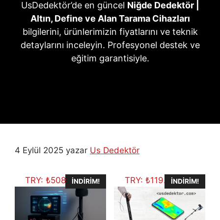
UsDedektör’de en güncel
Niğde Dedektör |
Altın, Define ve Alan Tarama Cihazları
bilgilerini, ürünlerimizin fiyatlarını ve teknik
detaylarını inceleyin. Profesyonel destek ve
eğitim garantisiyle.
4 Eylül 2025
yazar
Us Dedektör
TRY:
₺
508.648,25
TRY:
₺
119.656,06
İNDIRIM!
İNDIRIM!