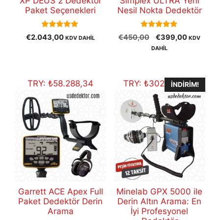
XP DEUS 2 Dedektör
Simplex ULTRA Yeni
Paket Seçenekleri
Nesil Nokta Dedektör
5.00
5.00
Orijinal
Şu
€
2.043,00
€
450,00
€
399,00
KDV DAHİL
KDV
out of 5
out of 5
fiyat:
andaki
DAHİL
€450,00.
fiyat:
€399,00
TRY:
₺
58.288,34
TRY:
₺
302.989,39
İNDIRIM!
Garrett ACE Apex Full
Minelab GPX 5000 ile
Paket Dedektör Derin
Derin Altın Arama: En
Arama
İyi Profesyonel