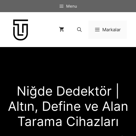
İçeriğe
Menu
atla
Markalar
Niğde Dedektör |
Altın, Define ve Alan
Tarama Cihazları