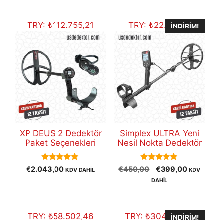
fiyat:
€30.800,00.
TRY:
₺
112.755,21
TRY:
₺
22.021,21
İNDIRIM!
XP DEUS 2 Dedektör
Simplex ULTRA Yeni
Paket Seçenekleri
Nesil Nokta Dedektör
5.00
5.00
Orijinal
Şu
€
2.043,00
€
450,00
€
399,00
KDV DAHİL
KDV
out of 5
out of 5
fiyat:
andaki
DAHİL
€450,00.
fiyat:
€399,00
TRY:
₺
58.502,46
TRY:
₺
304.102,41
İNDIRIM!