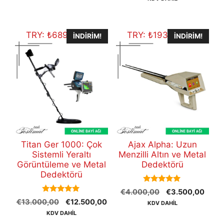
€47.800,00.
fiyat
€48.700,00.
€45
TRY:
₺
689.887,50
TRY:
₺
193.168,50
İNDIRIM!
İNDIRIM!
Titan Ger 1000: Çok
Ajax Alpha: Uzun
Sistemli Yeraltı
Menzilli Altın ve Metal
Görüntüleme ve Metal
Dedektörü
Dedektörü
5.00
Orijinal
Şu
€
4.000,00
€
3.500,00
out of 5
5.00
Orijinal
Şu
€
13.000,00
€
12.500,00
fiyat:
andak
KDV DAHİL
out of 5
fiyat:
andaki
€4.000,00.
fiyat:
KDV DAHİL
€13.000,00.
fiyat:
€3.5