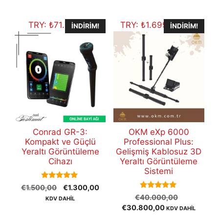
€12.500,00.
TRY:
₺
71.748,30
TRY:
₺
1.699.882,80
İNDIRIM!
İNDIRIM!
Conrad GR-3:
OKM eXp 6000
Kompakt ve Güçlü
Professional Plus:
Yeraltı Görüntüleme
Gelişmiş Kablosuz 3D
Cihazı
Yeraltı Görüntüleme
Sistemi
5.00
Orijinal
Şu
€
1.500,00
€
1.300,00
out of 5
5.00
Orijinal
fiyat:
andaki
€
40.000,00
KDV DAHİL
out of 5
Şu
fiyat:
€1.500,00.
fiyat:
€
30.800,00
KDV DAHİL
andaki
€40.000,
€1.300,00.