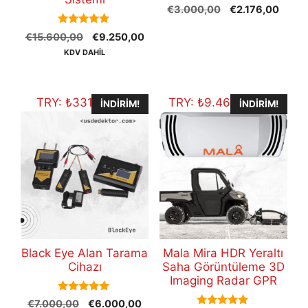
0
Orijinal
Şu
€
3.000,00
€
2.176,00
o
fiyat:
andak
u
5.00
t
Orijinal
Şu
€
15.600,00
€
9.250,00
€3.000,00.
fiyat:
out of 5
o
fiyat:
andaki
€2.17
KDV DAHİL
f
5
€15.600,00.
fiyat:
€9.250,00.
TRY:
₺
331.146,00
TRY:
₺
9.469.671,78
İNDIRIM!
İNDIRIM!
Black Eye Alan Tarama
Mala Mira HDR Yeraltı
Cihazı
Saha Görüntüleme 3D
Imaging Radar GPR
5.00
Orijinal
Şu
€
7.000,00
€
6.000,00