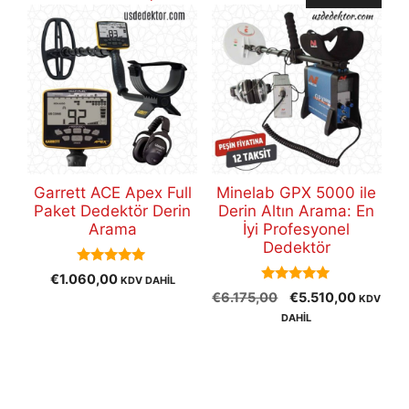
Garrett ACE Apex Full
Minelab GPX 5000 ile
Paket Dedektör Derin
Derin Altın Arama: En
Arama
İyi Profesyonel
Dedektör
5.00
€
1.060,00
KDV DAHİL
out of 5
5.00
Orijinal
Şu
€
6.175,00
€
5.510,00
KDV
out of 5
fiyat:
andaki
DAHİL
€6.175,00.
fiyat:
€5.510,