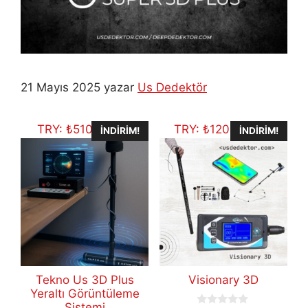
21 Mayıs 2025
yazar
Us Dedektör
TRY:
₺
510.516,75
TRY:
₺
120.095,62
İNDIRIM!
İNDIRIM!
Tekno Us 3D Plus
Visionary 3D
Yeraltı Görüntüleme
Sistemi