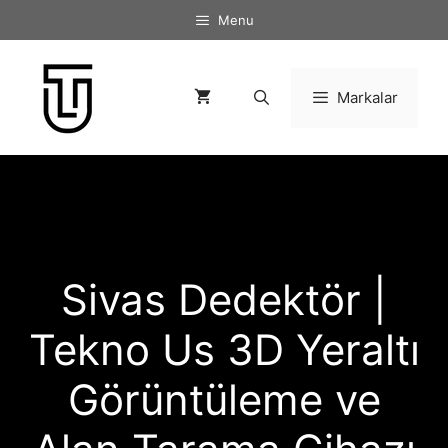
İçeriğe
Menu
atla
Markalar
Sivas Dedektör |
Tekno Us 3D Yeraltı
Görüntüleme ve