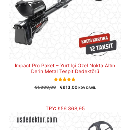
Impact Pro Paket – Yurt İçi Özel Nokta Altın
Derin Metal Tespit Dedektörü
5.00
Orijinal
Şu
€
1.000,00
€
913,00
KDV DAHİL
out of 5
fiyat:
andaki
€1.000,00.
fiyat:
€913,00.
TRY:
₺
56.368,95