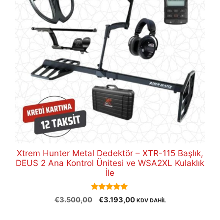
Xtrem Hunter Metal Dedektör – XTR-115 Başlık,
DEUS 2 Ana Kontrol Ünitesi ve WSA2XL Kulaklık
İle
5.00
Orijinal
Şu
€
3.500,00
€
3.193,00
KDV DAHİL
out of 5
fiyat:
andaki
€3.500,00.
fiyat: