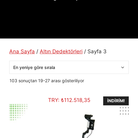
Ana Sayfa
/
Altın Dedektörleri
/ Sayfa 3
En
103 sonuçtan 19-27 arası gösteriliyor
yeniye
göre
TRY:
₺
112.518,35
sıralandı
İNDIRIM!