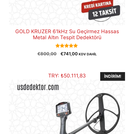
GOLD KRUZER 61kHz Su Geçirmez Hassas
Metal Altın Tespit Dedektörü
5.00
Orijinal
Şu
€
800,00
€
741,00
KDV DAHİL
out of 5
fiyat:
andaki
€800,00.
fiyat:
€741,00.
TRY:
₺
50.111,83
İNDIRIM!