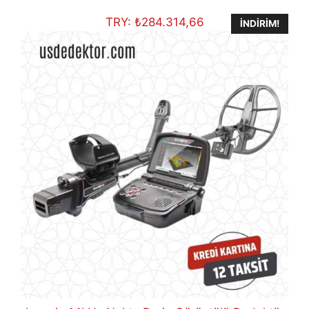
€3.193,00.
TRY:
₺
284.314,66
İNDIRIM!