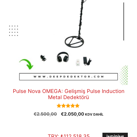
Pulse Nova OMEGA: Gelişmiş Pulse Induction
Metal Dedektörü
5.00
Orijinal
Şu
€
2.500,00
€
2.050,00
KDV DAHİL
out of 5
fiyat:
andaki
€2.500,00.
fiyat:
€2.050,00.
TRY:
₺
112.518,35
İNDIRIM!