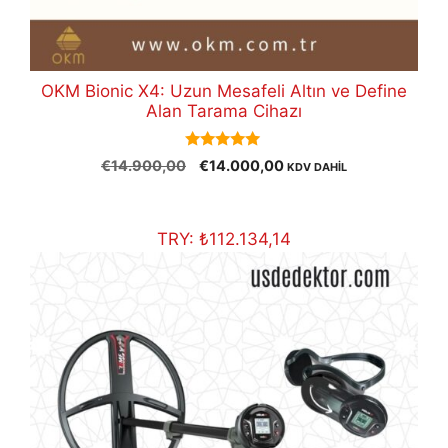
OKM Bionic X4: Uzun Mesafeli Altın ve Define
Alan Tarama Cihazı
5.00
Orijinal
Şu
€
14.900,00
€
14.000,00
KDV DAHİL
out of 5
fiyat:
andaki
€14.900,00.
fiyat:
€14.000,00.
TRY:
₺
112.134,14