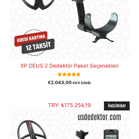
XP DEUS 2 Dedektör Paket Seçenekleri
5.00
€
2.043,00
KDV DAHİL
out of 5
TRY:
₺
175.254,19
İNDIRIM!