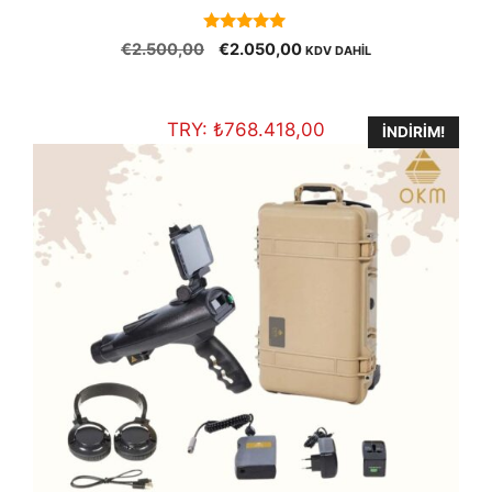
5.00
Orijinal
Şu
€
2.500,00
€
2.050,00
KDV DAHİL
out of 5
fiyat:
andaki
€2.500,00.
fiyat:
€2.050,00.
TRY:
₺
768.418,00
İNDIRIM!