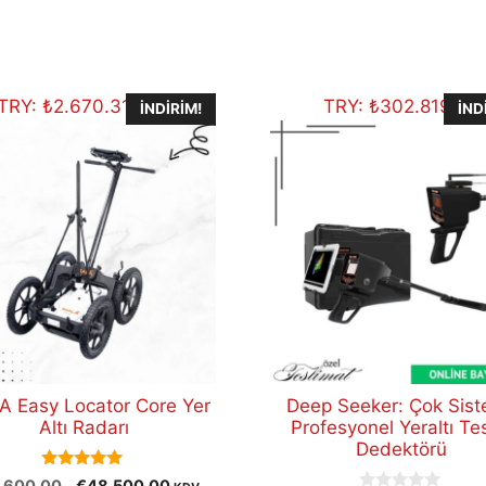
TRY:
₺
2.670.313,00
TRY:
₺
302.819,00
İNDIRIM!
İND
 Easy Locator Core Yer
Deep Seeker: Çok Sist
Altı Radarı
Profesyonel Yeraltı Te
Dedektörü
5.00
Orijinal
Şu