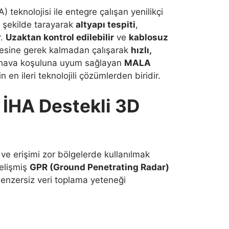
A) teknolojisi ile entegre çalışan yenilikçi
ir şekilde tarayarak
altyapı tespiti
,
r.
Uzaktan kontrol edilebilir
ve
kablosuz
lesine gerek kalmadan çalışarak
hızlı,
ü hava koşuluna uyum sağlayan
MALA
in en ileri teknolojili çözümlerden biridir.
 İHA Destekli 3D
a ve erişimi zor bölgelerde kullanılmak
Gelişmiş
GPR (Ground Penetrating Radar)
benzersiz veri toplama yeteneği