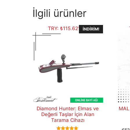
İlgili ürünler
TRY:
₺
115.621,80
İNDIRIM!
Diamond Hunter: Elmas ve
MALA
Değerli Taşlar İçin Alan
Tarama Cihazı