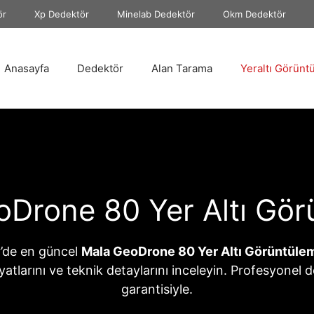
ör
Xp Dedektör
Minelab Dedektör
Okm Dedektör
Anasayfa
Dedektör
Alan Tarama
Yeraltı Görünt
oDrone 80 Yer Altı Gör
’de en güncel
Mala GeoDrone 80 Yer Altı Görüntüle
iyatlarını ve teknik detaylarını inceleyin. Profesyonel 
garantisiyle.