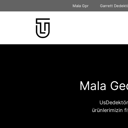
İçeriğe
Mala Gpr
Garrett Dedekt
atla
Mala Ge
UsDedektör
ürünlerimizin f