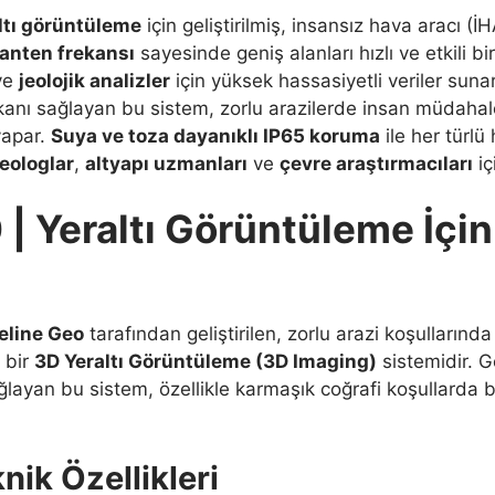
altı görüntüleme
için geliştirilmiş, insansız hava aracı (İH
anten frekansı
sayesinde geniş alanları hızlı ve etkili b
ve
jeolojik analizler
için yüksek hassasiyetli veriler suna
mkanı sağlayan bu sistem, zorlu arazilerde insan müdaha
yapar.
Suya ve toza dayanıklı IP65 koruma
ile her türl
eologlar
,
altyapı uzmanları
ve
çevre araştırmacıları
iç
 Yeraltı Görüntüleme İçin
eline Geo
tarafından geliştirilen, zorlu arazi koşullarınd
 bir
3D Yeraltı Görüntüleme (3D Imaging)
sistemidir. 
layan bu sistem, özellikle karmaşık coğrafi koşullarda 
k Özellikleri