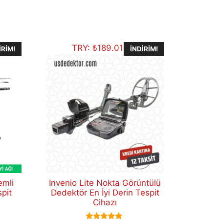
TRY:
₺
189.014,11
IRIM!
İNDIRIM!
emli
Invenio Lite Nokta Görüntülü
spit
Dedektör En İyi Derin Tespit
Cihazı