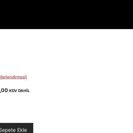
ğerlendirmesi)
Şu
,00
KDV DAHİL
andaki
,00.
fiyat:
€48.700,00.
Sepete Ekle