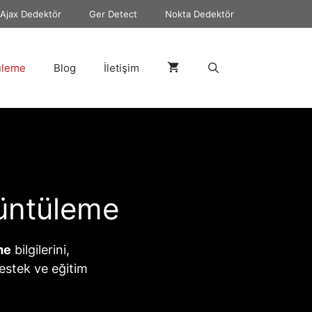
Ajax Dedektör
Ger Detect
Nokta Dedektör
üleme
Blog
İletişim
üntüleme
me
bilgilerini,
destek ve eğitim