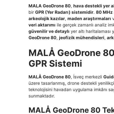
MALA GeoDrone 80
,
hava destekli yer 
bir
GPR (Yer Radarı) sistemidir
.
80 MHz 
arkeolojik kazılar
,
maden araştırmaları
veri aktarımı
ile gerçek zamanlı analiz i
güvenilir ve detaylı
yer altı haritalaması 
GeoDrone 80
,
jeofizik mühendisleri
,
ark
MALÅ GeoDrone 80 |
GPR Sistemi
MALÅ GeoDrone 80
, İsveç merkezli
Guid
üzere tasarlanmış, drone destekli yenilikçi
teknolojisini havadan uygulama imkânı sağ
sunmaktadır.
MALÅ GeoDrone 80 Tekni