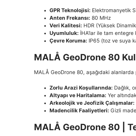
GPR Teknolojisi:
Elektromanyetik S
Anten Frekansı:
80 MHz
Veri Kalitesi:
HDR (Yüksek Dinamik A
Uyumluluk:
İHA’lar ile tam entegre 
Çevre Koruma:
IP65 (toz ve suya ka
MALÅ GeoDrone 80 Kull
MALÅ GeoDrone 80, aşağıdaki alanlarda pr
Zorlu Arazi Koşullarında:
Dağlık, o
Altyapı ve Haritalama:
Yer altındaki
Arkeolojik ve Jeofizik Çalışmalar:
Madencilik Faaliyetleri:
Gizli maden
MALÅ GeoDrone 80 | Tekn