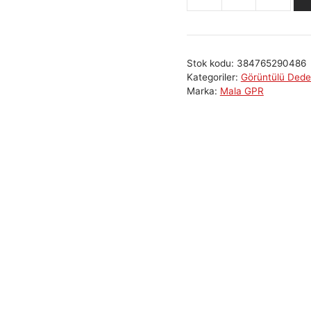
Mala
GeoDrone
80
Yer
Stok kodu:
384765290486
Altı
Kategoriler:
Görüntülü Dedek
Görüntüleme
Marka:
Mala GPR
adet