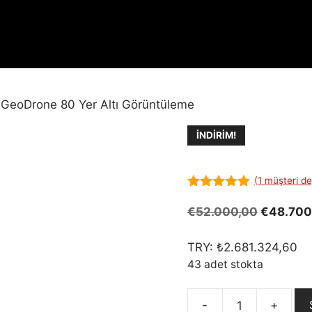
 GeoDrone 80 Yer Altı Görüntüleme
İNDIRIM!
(
1
müşteri de
5.00
out of
5
Orijinal
€
52.000,00
€
48.700
fiyat:
€52.000
TRY:
₺
2.681.324,60
43 adet stokta