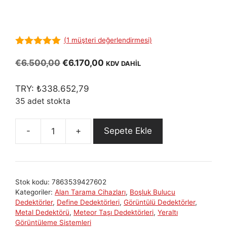
(
1
müşteri değerlendirmesi)
5.00
out of
5
Orijinal
Şu
€
6.500,00
€
6.170,00
KDV DAHİL
fiyat:
andaki
€6.500,00.
fiyat:
TRY:
₺
338.652,79
€6.170,00.
35 adet stokta
Sepete Ekle
OKM
eXp
5500
Professional:
Stok kodu:
7863539427602
3D
Kategoriler:
Alan Tarama Cihazları
,
Boşluk Bulucu
Yeraltı
Dedektörler
,
Define Dedektörleri
,
Görüntülü Dedektörler
,
Görüntüleme
Metal Dedektörü
,
Meteor Taşı Dedektörleri
,
Yeraltı
Görüntüleme Sistemleri
ve