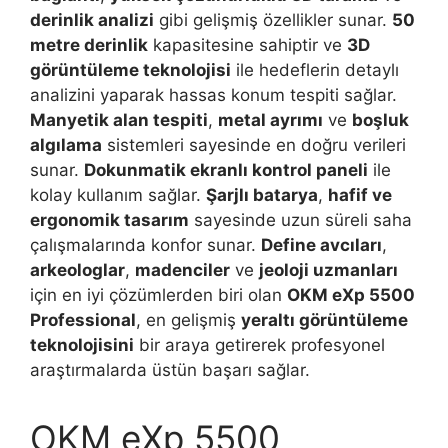
derinlik analizi
gibi gelişmiş özellikler sunar.
50
metre derinlik
kapasitesine sahiptir ve
3D
görüntüleme teknolojisi
ile hedeflerin detaylı
analizini yaparak hassas konum tespiti sağlar.
Manyetik alan tespiti
,
metal ayrımı
ve
boşluk
algılama
sistemleri sayesinde en doğru verileri
sunar.
Dokunmatik ekranlı kontrol paneli
ile
kolay kullanım sağlar.
Şarjlı batarya
,
hafif ve
ergonomik tasarım
sayesinde uzun süreli saha
çalışmalarında konfor sunar.
Define avcıları
,
arkeologlar
,
madenciler
ve
jeoloji uzmanları
için en iyi çözümlerden biri olan
OKM eXp 5500
Professional
, en gelişmiş
yeraltı görüntüleme
teknolojisini
bir araya getirerek profesyonel
araştırmalarda üstün başarı sağlar.
OKM eXp 5500