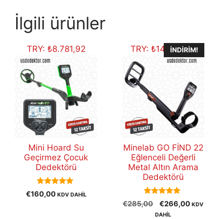
İlgili ürünler
TRY:
₺
8.781,92
TRY:
₺
14.599,94
İNDIRIM!
Mini Hoard Su
Minelab GO FİND 22
Geçirmez Çocuk
Eğlenceli Değerli
Dedektörü
Metal Altın Arama
Dedektörü
5.00
€
160,00
KDV DAHİL
out of 5
5.00
Orijinal
Şu
€
285,00
€
266,00
KDV
out of 5
fiyat:
andaki
DAHİL