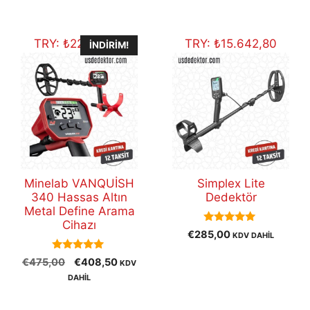
€285,00.
fiyat:
€266,00
TRY:
₺
22.421,34
TRY:
₺
15.642,80
İNDIRIM!
Minelab VANQUİSH
Simplex Lite
340 Hassas Altın
Dedektör
Metal Define Arama
Cihazı
5.00
€
285,00
KDV DAHİL
out of 5
5.00
Orijinal
Şu
€
475,00
€
408,50
KDV
out of 5
fiyat:
andaki
DAHİL
€475,00.
fiyat:
€408,50.