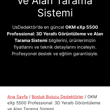
ve Alan Tarama
Sistemi
UsDedektör’de en güncel
OKM eXp 5500
Professional: 3D Yeraltı Görüntüleme ve Alan
Tarama Sistemi
bilgilerini, ürünlerimizin
fiyatlarını ve teknik detaylarını inceleyin.
Profesyonel destek ve eğitim garantisiyle.
Ana Sayfa
/
Boşluk Bulucu Dedektörler
/ OKM
eXp 5500 Professional: 3D Yeraltı Görüntüleme
ve Alan Tarama Sistemi