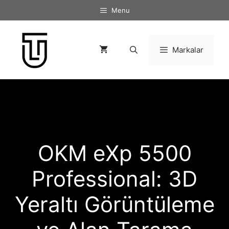
İçeriğe
Menu
atla
Markalar
OKM eXp 5500
Professional: 3D
Yeraltı Görüntüleme