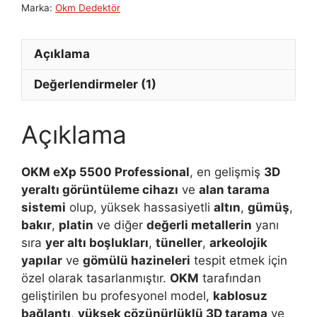
Marka:
Okm Dedektör
Alan
Tarama
Sistemi
Açıklama
adet
Değerlendirmeler (1)
Açıklama
OKM eXp 5500 Professional
, en gelişmiş
3D
yeraltı görüntüleme cihazı
ve
alan tarama
sistemi
olup, yüksek hassasiyetli
altın
,
gümüş
,
bakır
,
platin
ve diğer
değerli metallerin
yanı
sıra
yer altı boşlukları
,
tüneller
,
arkeolojik
yapılar
ve
gömülü hazineleri
tespit etmek için
özel olarak tasarlanmıştır.
OKM
tarafından
geliştirilen bu profesyonel model,
kablosuz
bağlantı
,
yüksek çözünürlüklü 3D tarama
ve