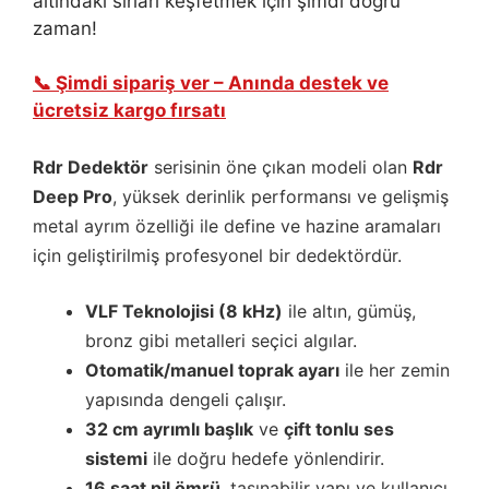
altındaki sırları keşfetmek için şimdi doğru
zaman!
📞 Şimdi sipariş ver – Anında destek ve
ücretsiz kargo fırsatı
Rdr Dedektör
serisinin öne çıkan modeli olan
Rdr
Deep Pro
, yüksek derinlik performansı ve gelişmiş
metal ayrım özelliği ile define ve hazine aramaları
için geliştirilmiş profesyonel bir dedektördür.
VLF Teknolojisi (8 kHz)
ile altın, gümüş,
bronz gibi metalleri seçici algılar.
Otomatik/manuel toprak ayarı
ile her zemin
yapısında dengeli çalışır.
32 cm ayrımlı başlık
ve
çift tonlu ses
sistemi
ile doğru hedefe yönlendirir.
16 saat pil ömrü
, taşınabilir yapı ve kullanıcı