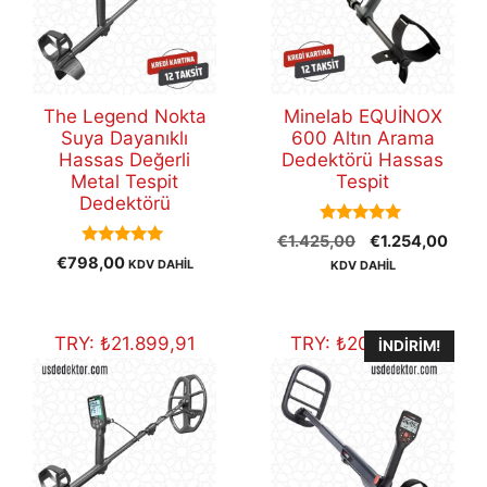
The Legend Nokta
Minelab EQUİNOX
Suya Dayanıklı
600 Altın Arama
Hassas Değerli
Dedektörü Hassas
Metal Tespit
Tespit
Dedektörü
5.00
Orijinal
Şu
€
1.425,00
€
1.254,00
out of 5
5.00
€
798,00
fiyat:
anda
KDV DAHİL
KDV DAHİL
out of 5
€1.425,00.
fiyat:
€1.2
TRY:
₺
21.899,91
TRY:
₺
20.074,92
İNDIRIM!