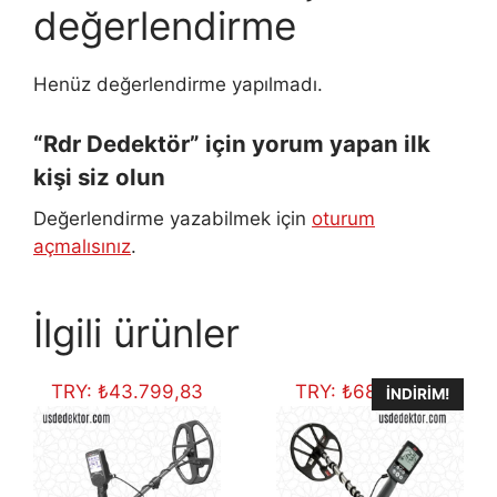
değerlendirme
Henüz değerlendirme yapılmadı.
“Rdr Dedektör” için yorum yapan ilk
kişi siz olun
Değerlendirme yazabilmek için
oturum
açmalısınız
.
İlgili ürünler
TRY:
₺
43.799,83
TRY:
₺
68.828,30
İNDIRIM!