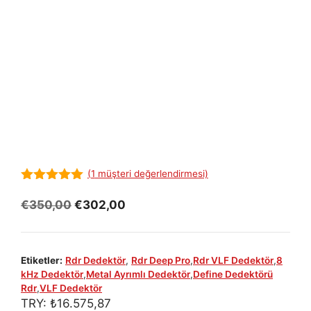
(
1
müşteri değerlendirmesi)
5.00
out of
5
Orijinal
Şu
€
350,00
€
302,00
fiyat:
andaki
€350,00.
fiyat:
€302,00.
Etiketler:
Rdr Dedektör
,
Rdr Deep Pro
,
Rdr VLF Dedektör
,
8
kHz Dedektör
,
Metal Ayrımlı Dedektör
,
Define Dedektörü
Rdr
,
VLF Dedektör
TRY:
₺
16.575,87