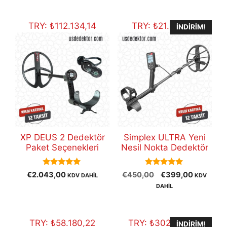
fiyat:
€30.800,00.
TRY:
₺
112.134,14
TRY:
₺
21.899,91
İNDIRIM!
XP DEUS 2 Dedektör
Simplex ULTRA Yeni
Paket Seçenekleri
Nesil Nokta Dedektör
5.00
5.00
Orijinal
Şu
€
2.043,00
€
450,00
€
399,00
KDV DAHİL
KDV
out of 5
out of 5
fiyat:
andaki
DAHİL
€450,00.
fiyat:
€399,00
TRY:
₺
58.180,22
TRY:
₺
302.427,37
İNDIRIM!