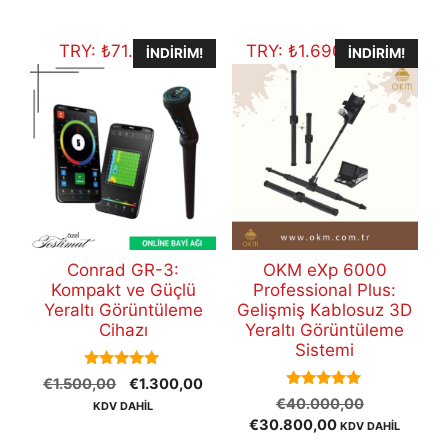
€12.500,00.
TRY:
₺
71.353,10
TRY:
₺
1.690.519,60
İNDIRIM!
İNDIRIM!
Conrad GR-3:
OKM eXp 6000
Kompakt ve Güçlü
Professional Plus:
Yeraltı Görüntüleme
Gelişmiş Kablosuz 3D
Cihazı
Yeraltı Görüntüleme
Sistemi
5.00
Orijinal
Şu
€
1.500,00
€
1.300,00
out of 5
5.00
Orijinal
fiyat:
andaki
€
40.000,00
KDV DAHİL
out of 5
Şu
fiyat:
€1.500,00.
fiyat:
€
30.800,00
KDV DAHİL
andaki
€40.000,
€1.300,00.