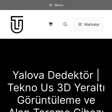
İçeriğe
Menu
atla
Markalar
Yalova Dedektör |
Tekno Us 3D Yeraltı
Görüntüleme ve