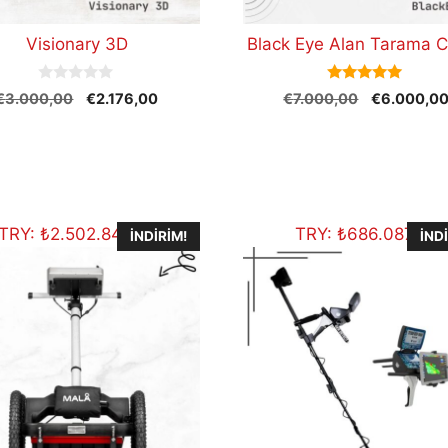
Visionary 3D
Black Eye Alan Tarama C
0
5.00
Orijinal
Şu
Orijinal
€
3.000,00
€
2.176,00
€
7.000,00
€
6.000,0
o
out of 5
fiyat:
andaki
fiyat:
u
t
€3.000,00.
fiyat:
€7.000,00
o
€2.176,00.
f
5
TRY:
₺
2.502.847,20
TRY:
₺
686.087,50
İNDIRIM!
İND