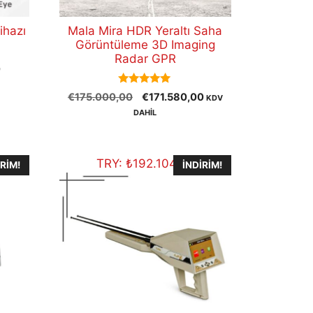
ihazı
Mala Mira HDR Yeraltı Saha
Görüntüleme 3D Imaging
Radar GPR
Şu
0
andaki
5.00
Orijinal
Şu
€
175.000,00
€
171.580,00
.
fiyat:
KDV
out of 5
fiyat:
andaki
€6.000,00.
DAHİL
€175.000,00.
fiyat:
€171.580,00.
TRY:
₺
192.104,50
IRIM!
İNDIRIM!