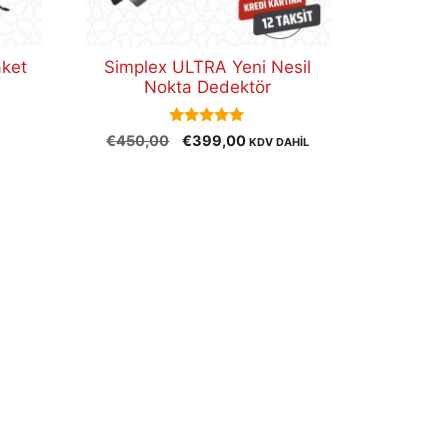
aket
Simplex ULTRA Yeni Nesil
Nokta Dedektör
5.00
Orijinal
Şu
€
450,00
€
399,00
KDV DAHİL
out of 5
fiyat:
andaki
€450,00.
fiyat:
€399,00.