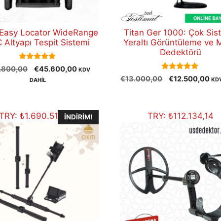
Easy Locator WideRange
Titan Ger 1000: Çok Sis
 Altyapı Tespit Sistemi
Yeraltı Görüntüleme ve 
Dedektörü
5.00
Orijinal
Şu
.800,00
€
45.600,00
KDV
out of 5
5.00
Orijinal
Şu
fiyat:
andaki
€
13.000,00
€
12.500,00
KD
DAHİL
out of 5
fiyat:
and
€47.800,00.
fiyat:
€13.000,00.
fiy
€45.600,00.
€1
TRY:
₺
1.690.519,60
TRY:
₺
112.134,14
İNDIRIM!