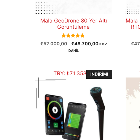
Mala GeoDrone 80 Yer Altı
Mala 
Görüntüleme
RTC
5.00
Orijinal
Şu
€
52.000,00
€
48.700,00
€
47
KDV
out of 5
fiyat:
andaki
DAHİL
€52.000,00.
fiyat:
€48.700,00.
TRY:
₺
71.353,10
İNDIRIM!