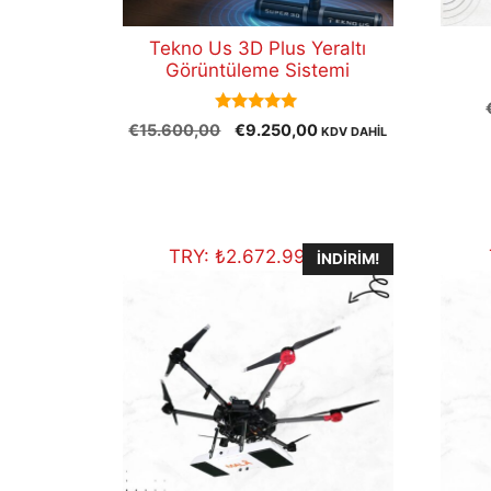
Tekno Us 3D Plus Yeraltı
Görüntüleme Sistemi
5.00
Orijinal
Şu
€
15.600,00
€
9.250,00
KDV DAHİL
out of 5
fiyat:
andaki
€15.600,00.
fiyat:
€9.250,00.
TRY:
₺
2.672.996,90
İNDIRIM!