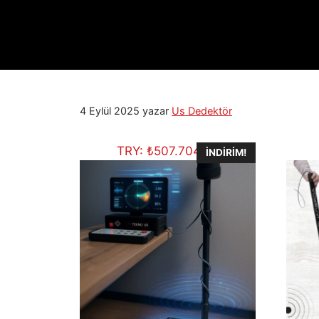
4 Eylül 2025
yazar
Us Dedektör
TRY:
₺
507.704,75
İNDIRIM!