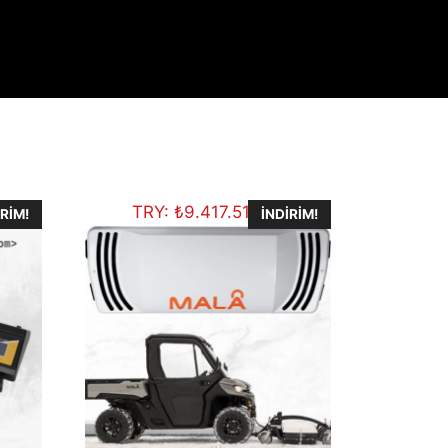
TRY:
₺
9.417.511,46
IRIM!
İNDIRIM!