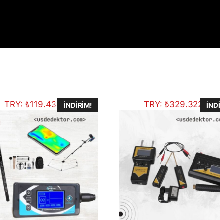
TRY:
₺
119.434,11
TRY:
₺
329.322,00
İNDIRIM!
İND