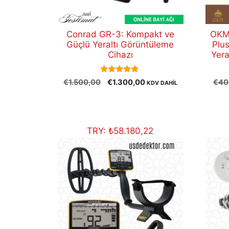
Conrad GR-3: Kompakt ve
OKM 
Güçlü Yeraltı Görüntüleme
Plu
Cihazı
Yera
5.00
Orijinal
Şu
€
1.500,00
€
1.300,00
€
40
KDV DAHİL
out of 5
fiyat:
andaki
€1.500,00.
fiyat:
€1.300,00.
TRY:
₺
58.180,22