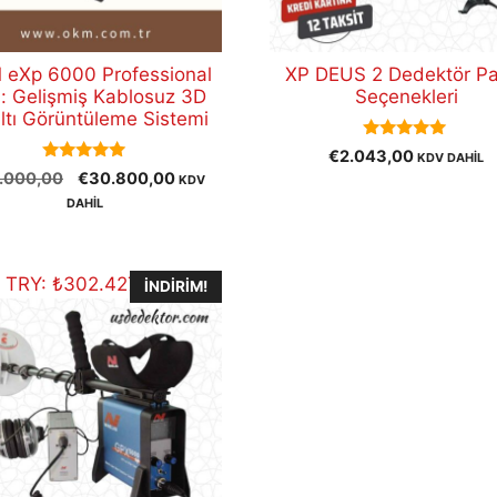
eXp 6000 Professional
XP DEUS 2 Dedektör P
s: Gelişmiş Kablosuz 3D
Seçenekleri
ltı Görüntüleme Sistemi
5.00
€
2.043,00
KDV DAHİL
out of 5
5.00
Orijinal
Şu
.000,00
€
30.800,00
KDV
out of 5
fiyat:
andaki
DAHİL
€40.000,00.
fiyat:
€30.800,00.
TRY:
₺
302.427,37
İNDIRIM!