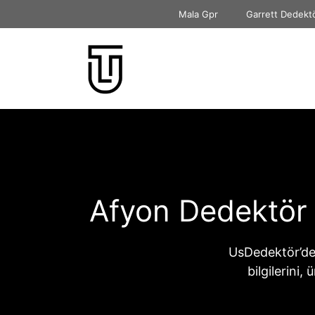
İçeriğe
Mala Gpr
Garrett Dedekt
atla
Afyon Dedektör |
UsDedektör’de
bilgilerini,