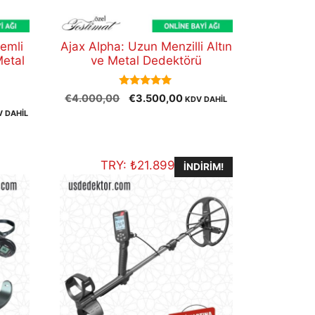
temli
Ajax Alpha: Uzun Menzilli Altın
Metal
ve Metal Dedektörü
5.00
Orijinal
Şu
€
4.000,00
€
3.500,00
KDV DAHİL
out of 5
fiyat:
andaki
V DAHİL
aki
€4.000,00.
fiyat:
at:
€3.500,00.
2.500,00.
TRY:
₺
21.899,91
İNDIRIM!