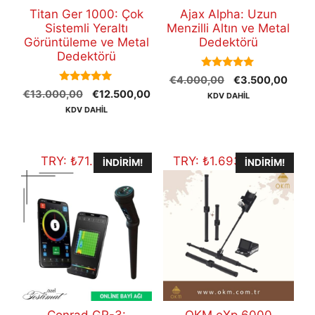
Titan Ger 1000: Çok
Ajax Alpha: Uzun
Sistemli Yeraltı
Menzilli Altın ve Metal
Görüntüleme ve Metal
Dedektörü
Dedektörü
5.00
Orijinal
Şu
€
4.000,00
€
3.500,00
out of 5
5.00
Orijinal
Şu
€
13.000,00
€
12.500,00
fiyat:
andak
KDV DAHİL
out of 5
fiyat:
andaki
€4.000,00.
fiyat:
KDV DAHİL
€13.000,00.
fiyat:
€3.5
€12.500,00.
TRY:
₺
71.485,70
TRY:
₺
1.693.661,20
İNDIRIM!
İNDIRIM!