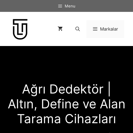
İçeriğe
Menu
atla
Markalar
Ağrı Dedektör |
Altın, Define ve Alan
Tarama Cihazları