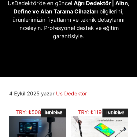
UsDedektör’de en güncel
Ağrı Dedektör | Altın,
Define ve Alan Tarama Cihazları
bilgilerini,
ürünlerimizin fiyatlarını ve teknik detaylarını
inceleyin. Profesyonel destek ve eğitim
garantisiyle.
4 Eylül 2025
yazar
Us Dedektör
TRY:
₺
508.648,25
TRY:
₺
119.656,06
İNDIRIM!
İNDIRIM!