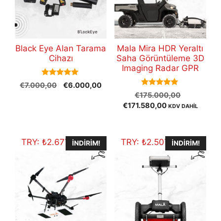
Black Eye Alan Tarama
Mala Mira HDR Yeraltı
Cihazı
Saha Görüntüleme 3D
Imaging Radar GPR
5.00
Orijinal
Şu
€
7.000,00
€
6.000,00
out of 5
5.00
Orijinal
fiyat:
andaki
€
175.000,00
out of 5
Şu
fiyat:
€7.000,00.
fiyat:
€
171.580,00
KDV DAHİL
andaki
€175.000
€6.000,00.
fiyat:
€171.580,00.
TRY:
₺
2.677.964,30
TRY:
₺
2.507.498,40
İNDIRIM!
İNDIRIM!