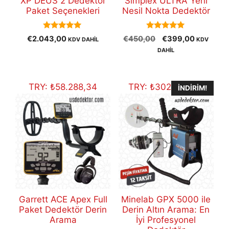
XP DEUS 2 Dedektör
Simplex ULTRA Yeni
Paket Seçenekleri
Nesil Nokta Dedektör
5.00
5.00
Orijinal
Şu
€
2.043,00
€
450,00
€
399,00
KDV DAHİL
KDV
out of 5
out of 5
fiyat:
andaki
DAHİL
€450,00.
fiyat:
€399,00
TRY:
₺
58.288,34
TRY:
₺
302.989,39
İNDIRIM!
Garrett ACE Apex Full
Minelab GPX 5000 ile
Paket Dedektör Derin
Derin Altın Arama: En
Arama
İyi Profesyonel