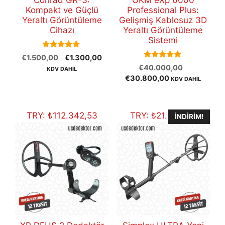
Conrad GR-3:
OKM eXp 6000
Kompakt ve Güçlü
Professional Plus:
Yeraltı Görüntüleme
Gelişmiş Kablosuz 3D
Cihazı
Yeraltı Görüntüleme
Sistemi
5.00
Orijinal
Şu
€
1.500,00
€
1.300,00
out of 5
5.00
Orijinal
fiyat:
andaki
€
40.000,00
KDV DAHİL
out of 5
Şu
fiyat:
€1.500,00.
fiyat:
€
30.800,00
KDV DAHİL
andaki
€40.000,
€1.300,00.
fiyat:
€30.800,00.
TRY:
₺
112.342,53
TRY:
₺
21.940,61
İNDIRIM!