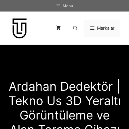
İçeriğe
Menu
atla
Markalar
Ardahan Dedektör |
Tekno Us 3D Yeraltı
Görüntüleme ve