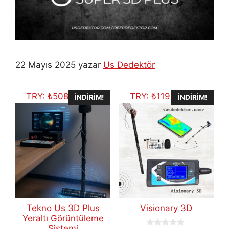
22 Mayıs 2025
yazar
Us Dedektör
TRY:
₺
508.648,25
TRY:
₺
119.656,06
İNDIRIM!
İNDIRIM!
Tekno Us 3D Plus
Visionary 3D
Yeraltı Görüntüleme
Sistemi