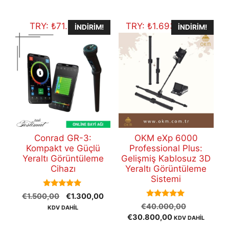
€12.500,00.
TRY:
₺
71.485,70
TRY:
₺
1.693.661,20
İNDIRIM!
İNDIRIM!
Conrad GR-3:
OKM eXp 6000
Kompakt ve Güçlü
Professional Plus:
Yeraltı Görüntüleme
Gelişmiş Kablosuz 3D
Cihazı
Yeraltı Görüntüleme
Sistemi
5.00
Orijinal
Şu
€
1.500,00
€
1.300,00
out of 5
5.00
Orijinal
fiyat:
andaki
€
40.000,00
KDV DAHİL
out of 5
Şu
fiyat:
€1.500,00.
fiyat:
€
30.800,00
KDV DAHİL
andaki
€40.000,
€1.300,00.