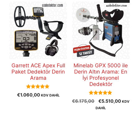
Garrett ACE Apex Full
Minelab GPX 5000 ile
Paket Dedektör Derin
Derin Altın Arama: En
Arama
İyi Profesyonel
Dedektör
5.00
€
1.060,00
KDV DAHİL
out of 5
5.00
Orijinal
Şu
€
6.175,00
€
5.510,00
KDV
out of 5
fiyat:
andaki
DAHİL
€6.175,00.
fiyat:
€5.510,