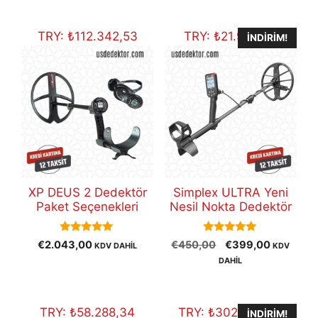
fiyat:
€30.800,00.
TRY:
₺
112.342,53
TRY:
₺
21.940,61
İNDIRIM!
XP DEUS 2 Dedektör
Simplex ULTRA Yeni
Paket Seçenekleri
Nesil Nokta Dedektör
5.00
5.00
Orijinal
Şu
€
2.043,00
€
450,00
€
399,00
KDV DAHİL
KDV
out of 5
out of 5
fiyat:
andaki
DAHİL
€450,00.
fiyat:
€399,00
TRY:
₺
58.288,34
TRY:
₺
302.989,39
İNDIRIM!