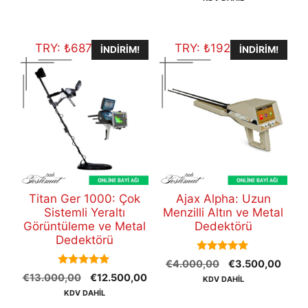
€47.800,00.
fiyat
€48.700,00.
€45
TRY:
₺
687.362,50
TRY:
₺
192.461,50
İNDIRIM!
İNDIRIM!
Titan Ger 1000: Çok
Ajax Alpha: Uzun
Sistemli Yeraltı
Menzilli Altın ve Metal
Görüntüleme ve Metal
Dedektörü
Dedektörü
5.00
Orijinal
Şu
€
4.000,00
€
3.500,00
out of 5
5.00
Orijinal
Şu
€
13.000,00
€
12.500,00
fiyat:
andak
KDV DAHİL
out of 5
fiyat:
andaki
€4.000,00.
fiyat:
KDV DAHİL
€13.000,00.
fiyat:
€3.5