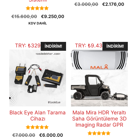
0
Orijinal
Şu
€
3.000,00
€
2.176,00
o
fiyat:
andak
u
5.00
t
Orijinal
Şu
€
15.600,00
€
9.250,00
€3.000,00.
fiyat:
out of 5
o
fiyat:
andaki
€2.17
KDV DAHİL
f
5
€15.600,00.
fiyat:
€9.250,00.
TRY:
₺
329.934,00
TRY:
₺
9.435.012,62
İNDIRIM!
İNDIRIM!
Black Eye Alan Tarama
Mala Mira HDR Yeraltı
Cihazı
Saha Görüntüleme 3D
Imaging Radar GPR
5.00
Orijinal
Şu
€
7.000,00
€
6.000,00