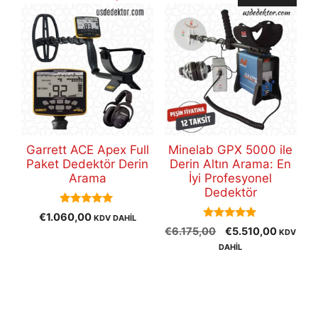
Garrett ACE Apex Full
Minelab GPX 5000 ile
Paket Dedektör Derin
Derin Altın Arama: En
Arama
İyi Profesyonel
Dedektör
5.00
€
1.060,00
KDV DAHİL
out of 5
5.00
Orijinal
Şu
€
6.175,00
€
5.510,00
KDV
out of 5
fiyat:
andaki
DAHİL
€6.175,00.
fiyat:
€5.510,