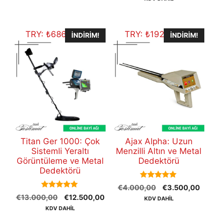
€47.800,00.
fiyat
€48.700,00.
€45
TRY:
₺
686.087,50
TRY:
₺
192.104,50
İNDIRIM!
İNDIRIM!
Titan Ger 1000: Çok
Ajax Alpha: Uzun
Sistemli Yeraltı
Menzilli Altın ve Metal
Görüntüleme ve Metal
Dedektörü
Dedektörü
5.00
Orijinal
Şu
€
4.000,00
€
3.500,00
out of 5
5.00
Orijinal
Şu
€
13.000,00
€
12.500,00
fiyat:
andak
KDV DAHİL
out of 5
fiyat:
andaki
€4.000,00.
fiyat:
KDV DAHİL
€13.000,00.
fiyat:
€3.5