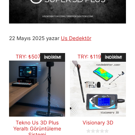
22 Mayıs 2025
yazar
Us Dedektör
TRY:
₺
507.704,75
TRY:
₺
119.434,11
İNDIRIM!
İNDIRIM!
Tekno Us 3D Plus
Visionary 3D
Yeraltı Görüntüleme
Sistemi