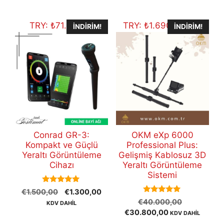
€12.500,00.
TRY:
₺
71.353,10
TRY:
₺
1.690.519,60
İNDIRIM!
İNDIRIM!
Conrad GR-3:
OKM eXp 6000
Kompakt ve Güçlü
Professional Plus:
Yeraltı Görüntüleme
Gelişmiş Kablosuz 3D
Cihazı
Yeraltı Görüntüleme
Sistemi
5.00
Orijinal
Şu
€
1.500,00
€
1.300,00
out of 5
5.00
Orijinal
fiyat:
andaki
€
40.000,00
KDV DAHİL
out of 5
Şu
fiyat:
€1.500,00.
fiyat:
€
30.800,00
KDV DAHİL
andaki
€40.000,
€1.300,00.