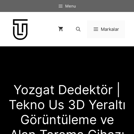
İçeriğe
Menu
atla
Markalar
Yozgat Dedektör |
Tekno Us 3D Yeraltı
Görüntüleme ve