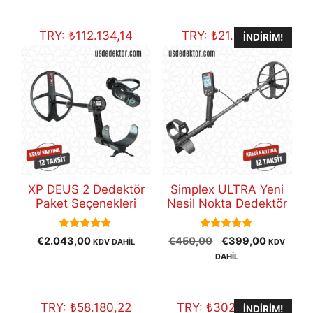
fiyat:
€30.800,00.
TRY:
₺
112.134,14
TRY:
₺
21.899,91
İNDIRIM!
XP DEUS 2 Dedektör
Simplex ULTRA Yeni
Paket Seçenekleri
Nesil Nokta Dedektör
5.00
5.00
Orijinal
Şu
€
2.043,00
€
450,00
€
399,00
KDV DAHİL
KDV
out of 5
out of 5
fiyat:
andaki
DAHİL
€450,00.
fiyat:
€399,00
TRY:
₺
58.180,22
TRY:
₺
302.427,37
İNDIRIM!