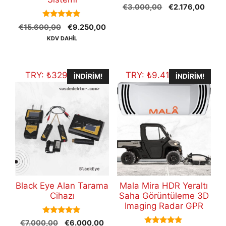
0
Orijinal
Şu
€
3.000,00
€
2.176,00
o
fiyat:
andak
u
5.00
t
Orijinal
Şu
€
15.600,00
€
9.250,00
€3.000,00.
fiyat:
out of 5
o
fiyat:
andaki
€2.17
KDV DAHİL
f
5
€15.600,00.
fiyat:
€9.250,00.
TRY:
₺
329.322,00
TRY:
₺
9.417.511,46
İNDIRIM!
İNDIRIM!
Black Eye Alan Tarama
Mala Mira HDR Yeraltı
Cihazı
Saha Görüntüleme 3D
Imaging Radar GPR
5.00
Orijinal
Şu
€
7.000,00
€
6.000,00