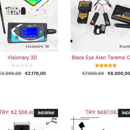
Visionary 3D
Black Eye Alan Tarama C
0
5.00
Orijinal
Şu
Orijinal
€
3.000,00
€
2.176,00
€
7.000,00
€
6.000,0
o
out of 5
fiyat:
andaki
fiyat:
u
t
€3.000,00.
fiyat:
€7.000,00
o
€2.176,00.
f
5
TRY:
₺
2.506.404,00
TRY:
₺
687.062,50
İNDIRIM!
İND