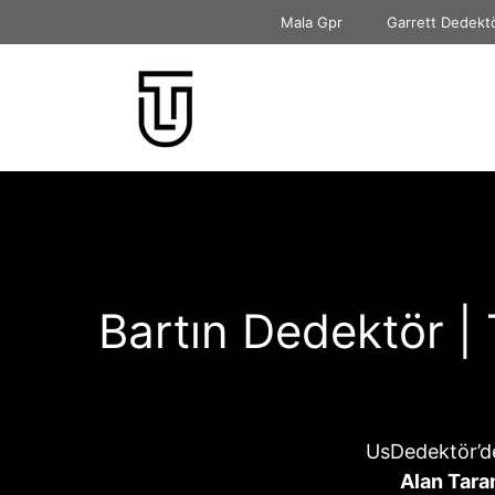
İçeriğe
Mala Gpr
Garrett Dedekt
atla
Bartın Dedektör |
UsDedektör’d
Alan Tara