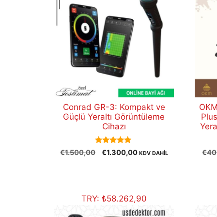
Conrad GR-3: Kompakt ve
OKM 
Güçlü Yeraltı Görüntüleme
Plu
Cihazı
Yera
5.00
Orijinal
Şu
€
1.500,00
€
1.300,00
€
40
KDV DAHİL
out of 5
fiyat:
andaki
€1.500,00.
fiyat:
€1.300,00.
TRY:
₺
58.262,90