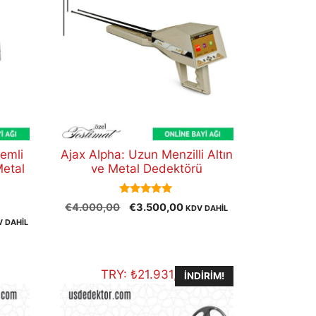
temli
Ajax Alpha: Uzun Menzilli Altın
Metal
ve Metal Dedektörü
5.00
Orijinal
Şu
€
4.000,00
€
3.500,00
KDV DAHİL
out of 5
fiyat:
andaki
V DAHİL
aki
€4.000,00.
fiyat:
at:
€3.500,00.
2.500,00.
TRY:
₺
21.931,04
İNDIRIM!