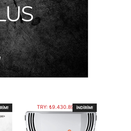
TRY:
₺
9.430.894,70
IRIM!
İNDIRIM!