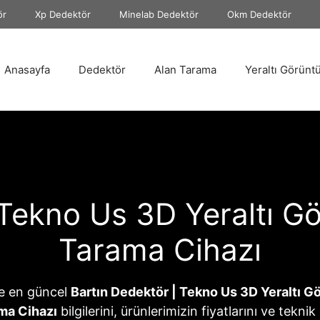
ör
Xp Dedektör
Minelab Dedektör
Okm Dedektör
Anasayfa
Dedektör
Alan Tarama
Yeraltı Görünt
 Tekno Us 3D Yeraltı G
Tarama Cihazı
e en güncel
Bartın Dedektör | Tekno Us 3D Yeraltı 
ma Cihazı
bilgilerini, ürünlerimizin fiyatlarını ve teknik