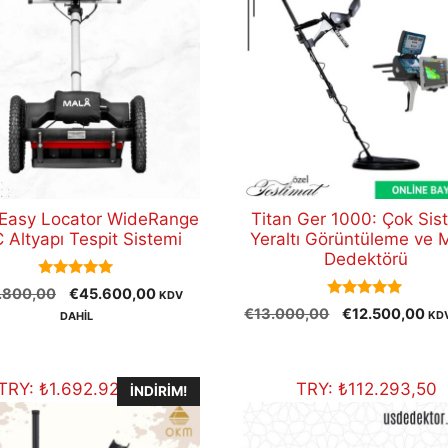
Easy Locator WideRange
Titan Ger 1000: Çok Sis
 Altyapı Tespit Sistemi
Yeraltı Görüntüleme ve 
Dedektörü
5.00
Orijinal
Şu
.800,00
€
45.600,00
KDV
out of 5
5.00
Orijinal
Şu
fiyat:
andaki
€
13.000,00
€
12.500,00
KD
DAHİL
out of 5
fiyat:
and
€47.800,00.
fiyat:
€13.000,00.
fiy
€45.600,00.
€1
TRY:
₺
1.692.922,00
TRY:
₺
112.293,50
İNDIRIM!