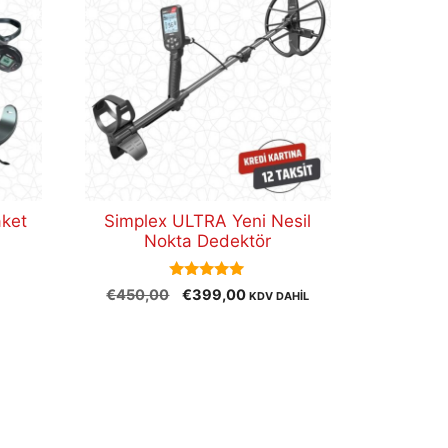
aket
Simplex ULTRA Yeni Nesil
Nokta Dedektör
5.00
Orijinal
Şu
€
450,00
€
399,00
KDV DAHİL
out of 5
fiyat:
andaki
€450,00.
fiyat:
€399,00.