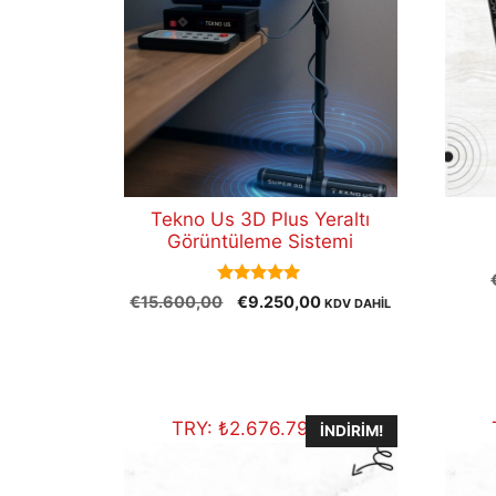
Tekno Us 3D Plus Yeraltı
Görüntüleme Sistemi
5.00
Orijinal
Şu
€
15.600,00
€
9.250,00
KDV DAHİL
out of 5
fiyat:
andaki
€15.600,00.
fiyat:
€9.250,00.
TRY:
₺
2.676.795,50
İNDIRIM!