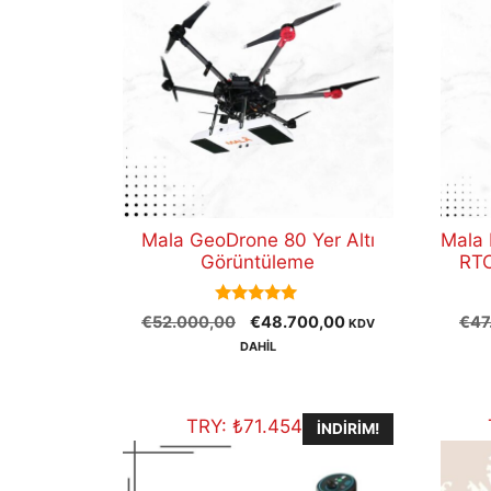
Mala GeoDrone 80 Yer Altı
Mala 
Görüntüleme
RTC
5.00
Orijinal
Şu
€
52.000,00
€
48.700,00
€
47
KDV
out of 5
fiyat:
andaki
DAHİL
€52.000,00.
fiyat:
€48.700,00.
TRY:
₺
71.454,50
İNDIRIM!