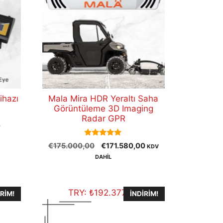
ihazı
Mala Mira HDR Yeraltı Saha
Görüntüleme 3D Imaging
Radar GPR
Şu
0
andaki
5.00
Orijinal
Şu
€
175.000,00
€
171.580,00
.
fiyat:
KDV
out of 5
fiyat:
andaki
€6.000,00.
DAHİL
€175.000,00.
fiyat:
€171.580,00.
TRY:
₺
192.377,50
IRIM!
İNDIRIM!