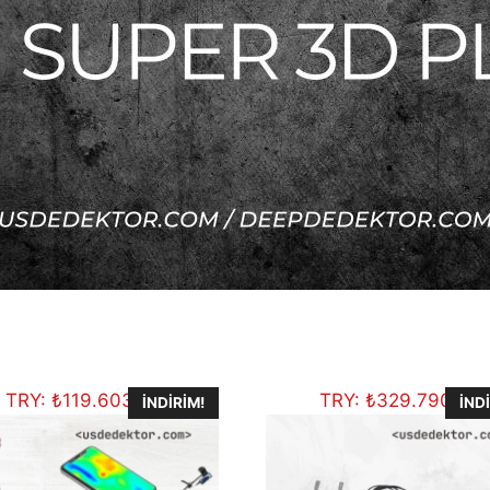
TRY:
₺
119.603,84
TRY:
₺
329.790,00
İNDIRIM!
İND