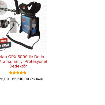
elab GPX 5000 ile Derin
 Arama: En İyi Profesyonel
Dedektör
5.00
Orijinal
Şu
75,00
€
5.510,00
KDV DAHİL
out of 5
fiyat:
andaki
€6.175,00.
fiyat:
€5.510,00.