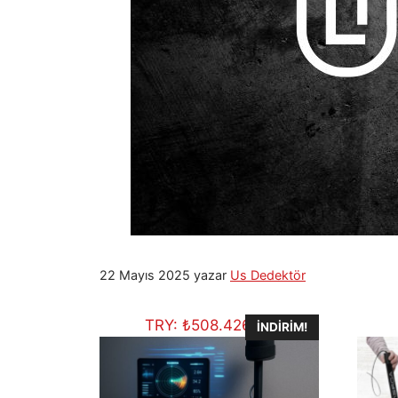
22 Mayıs 2025
yazar
Us Dedektör
TRY:
₺
508.426,25
İNDIRIM!