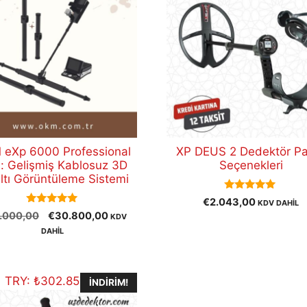
eXp 6000 Professional
XP DEUS 2 Dedektör P
s: Gelişmiş Kablosuz 3D
Seçenekleri
ltı Görüntüleme Sistemi
5.00
€
2.043,00
KDV DAHİL
out of 5
5.00
Orijinal
Şu
.000,00
€
30.800,00
KDV
out of 5
fiyat:
andaki
DAHİL
€40.000,00.
fiyat:
€30.800,00.
TRY:
₺
302.857,15
İNDIRIM!