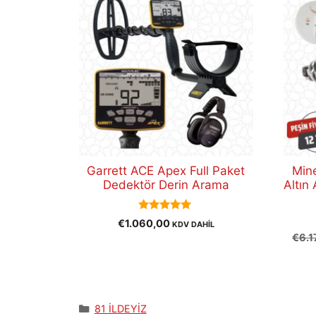
Garrett ACE Apex Full Paket
Min
Dedektör Derin Arama
Altın
5.00
€
1.060,00
KDV DAHİL
out of 5
€
6.1
Kategoriler
81 İLDEYİZ