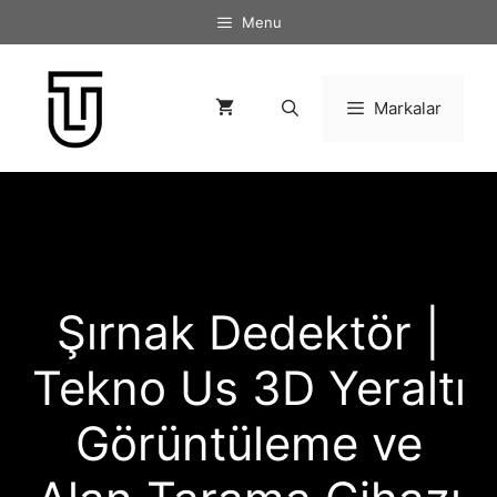
İçeriğe
Menu
atla
Markalar
Şırnak Dedektör |
Tekno Us 3D Yeraltı
Görüntüleme ve