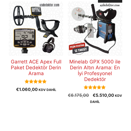
Garrett ACE Apex Full
Minelab GPX 5000 ile
Paket Dedektör Derin
Derin Altın Arama: En
Arama
İyi Profesyonel
Dedektör
5.00
€
1.060,00
KDV DAHİL
out of 5
5.00
Orijinal
Şu
€
6.175,00
€
5.510,00
KDV
out of 5
fiyat:
andaki
DAHİL
€6.175,00.
fiyat:
€5.510,