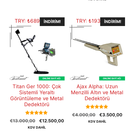
€47.800,00.
fiyat
€48.700,00.
€45
TRY:
₺
689.900,00
TRY:
₺
193.172,00
İNDIRIM!
İNDIRIM!
Titan Ger 1000: Çok
Ajax Alpha: Uzun
Sistemli Yeraltı
Menzilli Altın ve Metal
Görüntüleme ve Metal
Dedektörü
Dedektörü
5.00
Orijinal
Şu
€
4.000,00
€
3.500,00
out of 5
5.00
Orijinal
Şu
€
13.000,00
€
12.500,00
fiyat:
andak
KDV DAHİL
out of 5
fiyat:
andaki
€4.000,00.
fiyat:
KDV DAHİL
€13.000,00.
fiyat:
€3.5