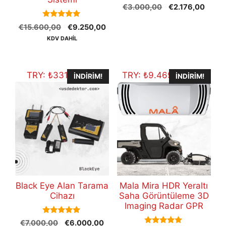
0
Orijinal
Şu
€
3.000,00
€
2.176,00
o
fiyat:
andak
u
5.00
t
Orijinal
Şu
€
15.600,00
€
9.250,00
€3.000,00.
fiyat:
out of 5
o
fiyat:
andaki
€2.17
KDV DAHİL
f
5
€15.600,00.
fiyat:
€9.250,00.
TRY:
₺
331.152,00
TRY:
₺
9.469.843,36
İNDIRIM!
İNDIRIM!
Black Eye Alan Tarama
Mala Mira HDR Yeraltı
Cihazı
Saha Görüntüleme 3D
Imaging Radar GPR
5.00
Orijinal
Şu
€
7.000,00
€
6.000,00