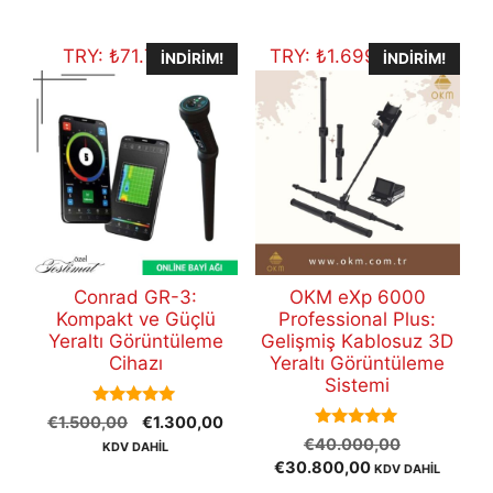
€12.500,00.
TRY:
₺
71.749,60
TRY:
₺
1.699.913,60
İNDIRIM!
İNDIRIM!
Conrad GR-3:
OKM eXp 6000
Kompakt ve Güçlü
Professional Plus:
Yeraltı Görüntüleme
Gelişmiş Kablosuz 3D
Cihazı
Yeraltı Görüntüleme
Sistemi
5.00
Orijinal
Şu
€
1.500,00
€
1.300,00
out of 5
5.00
Orijinal
fiyat:
andaki
€
40.000,00
KDV DAHİL
out of 5
Şu
fiyat:
€1.500,00.
fiyat:
€
30.800,00
KDV DAHİL
andaki
€40.000,
€1.300,00.