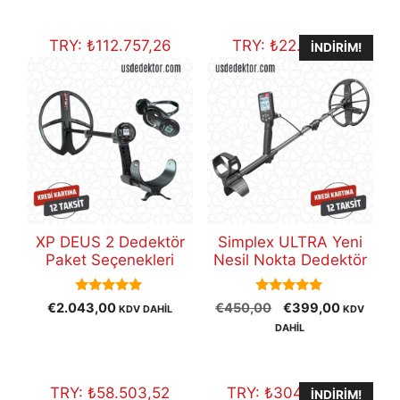
fiyat:
€30.800,00.
TRY:
₺
112.757,26
TRY:
₺
22.021,61
İNDIRIM!
XP DEUS 2 Dedektör
Simplex ULTRA Yeni
Paket Seçenekleri
Nesil Nokta Dedektör
5.00
5.00
Orijinal
Şu
€
2.043,00
€
450,00
€
399,00
KDV DAHİL
KDV
out of 5
out of 5
fiyat:
andaki
DAHİL
€450,00.
fiyat:
€399,00
TRY:
₺
58.503,52
TRY:
₺
304.107,92
İNDIRIM!