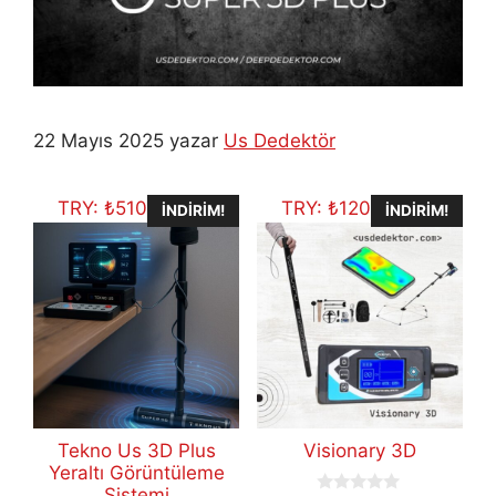
22 Mayıs 2025
yazar
Us Dedektör
TRY:
₺
510.526,00
TRY:
₺
120.097,79
İNDIRIM!
İNDIRIM!
Tekno Us 3D Plus
Visionary 3D
Yeraltı Görüntüleme
Sistemi