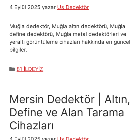
4 Eylül 2025
yazar
Us Dedektör
Muğla dedektör, Muğla altın dedektörü, Muğla
define dedektörü, Muğla metal dedektörleri ve
yeraltı görüntüleme cihazları hakkında en güncel
bilgiler.
Kategoriler
81 İLDEYİZ
Mersin Dedektör | Altın,
Define ve Alan Tarama
Cihazları
4 Eylül 2025
yazar
Us Dedektör