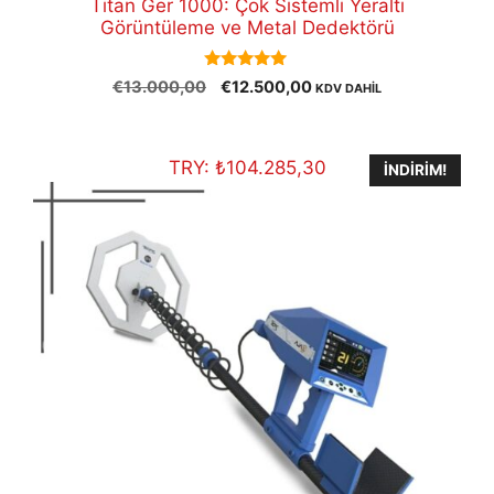
Titan Ger 1000: Çok Sistemli Yeraltı
Görüntüleme ve Metal Dedektörü
5.00
Orijinal
Şu
€
13.000,00
€
12.500,00
KDV DAHİL
out of 5
fiyat:
andaki
€13.000,00.
fiyat:
€12.500,00.
TRY:
₺
104.285,30
İNDIRIM!