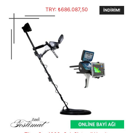
€4.000,00.
TRY:
₺
686.087,50
İNDIRIM!