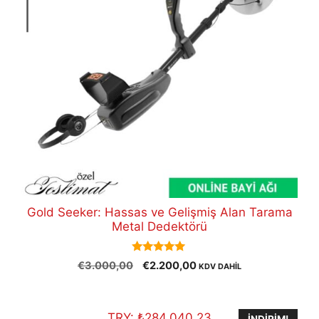
Gold Seeker: Hassas ve Gelişmiş Alan Tarama
Metal Dedektörü
5.00
Orijinal
Şu
€
3.000,00
€
2.200,00
KDV DAHİL
out of 5
fiyat:
andaki
€3.000,00.
fiyat:
€2.200,00.
TRY:
₺
284.040,23
İNDIRIM!