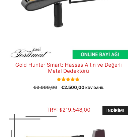
Gold Hunter Smart: Hassas Altın ve Değerli
Metal Dedektörü
5.00
Orijinal
Şu
€
3.000,00
€
2.500,00
KDV DAHİL
out of 5
fiyat:
andaki
€3.000,00.
fiyat:
€2.500,00.
TRY:
₺
219.548,00
İNDIRIM!