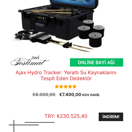
Ajax Hydro Tracker: Yeraltı Su Kaynaklarını
Tespit Eden Dedektör
5.00
Orijinal
Şu
€
8.000,00
€
7.400,00
KDV DAHİL
out of 5
fiyat:
andaki
€8.000,00.
fiyat:
€7.400,00.
TRY:
₺
230.525,40
İNDIRIM!