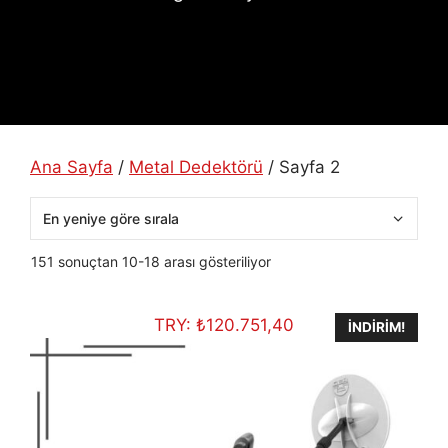
Ana Sayfa
/
Metal Dedektörü
/ Sayfa 2
En
151 sonuçtan 10-18 arası gösteriliyor
yeniye
göre
TRY:
₺
120.751,40
sıralandı
İNDIRIM!