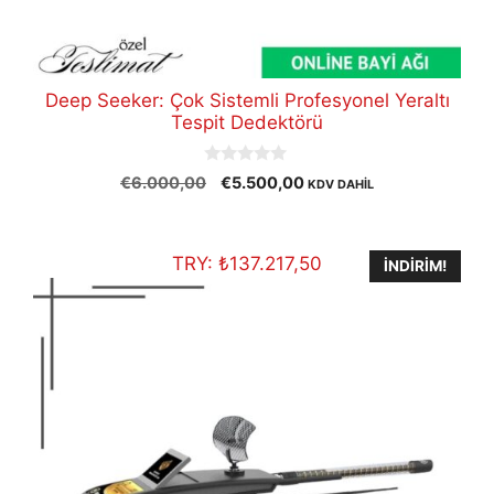
Deep Seeker: Çok Sistemli Profesyonel Yeraltı
Tespit Dedektörü
0
Orijinal
Şu
€
6.000,00
€
5.500,00
KDV DAHİL
o
fiyat:
andaki
u
t
€6.000,00.
fiyat:
o
€5.500,00.
f
TRY:
₺
137.217,50
İNDIRIM!
5