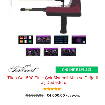
Titan Ger 500 Plus: Çok Sistemli Altın ve Değerli
Taş Dedektörü
5.00
Orijinal
Şu
€
4.500,00
€
4.000,00
KDV DAHİL
out of 5
fiyat:
andaki
€4.500,00.
fiyat: