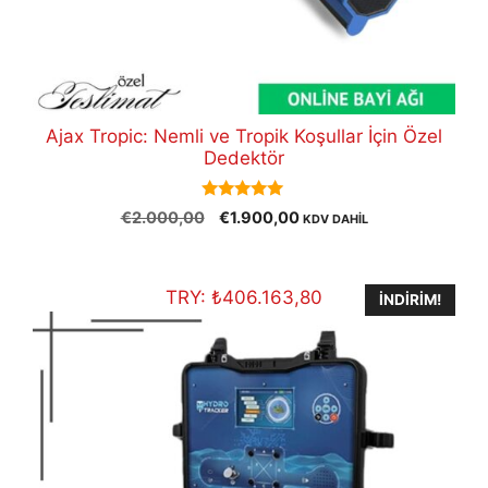
Ajax Tropic: Nemli ve Tropik Koşullar İçin Özel
Dedektör
5.00
Orijinal
Şu
€
2.000,00
€
1.900,00
KDV DAHİL
out of 5
fiyat:
andaki
€2.000,00.
fiyat:
€1.900,00.
TRY:
₺
406.163,80
İNDIRIM!