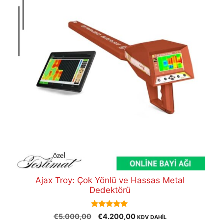
Ajax Troy: Çok Yönlü ve Hassas Metal
Dedektörü
5.00
Orijinal
Şu
€
5.000,00
€
4.200,00
KDV DAHİL