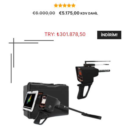
5.00
Orijinal
Şu
€
6.000,00
€
5.175,00
KDV DAHİL
out of 5
fiyat:
andaki
€6.000,00.
fiyat:
€5.175,00.
TRY:
₺
301.878,50
İNDIRIM!