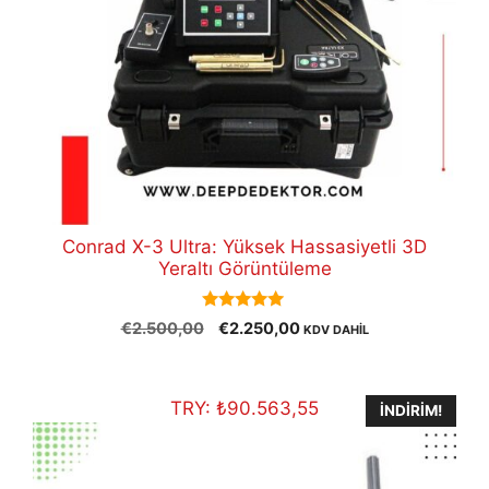
Conrad X-3 Ultra: Yüksek Hassasiyetli 3D
Yeraltı Görüntüleme
5.00
Orijinal
Şu
€
2.500,00
€
2.250,00
KDV DAHİL
out of 5
fiyat:
andaki
€2.500,00.
fiyat:
€2.250,00.
TRY:
₺
90.563,55
İNDIRIM!