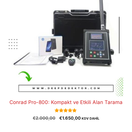
Conrad Pro-800: Kompakt ve Etkili Alan Tarama
5.00
Orijinal
Şu
€
2.000,00
€
1.650,00
KDV DAHİL
out of 5
fiyat:
andaki
€2.000,00.
fiyat: