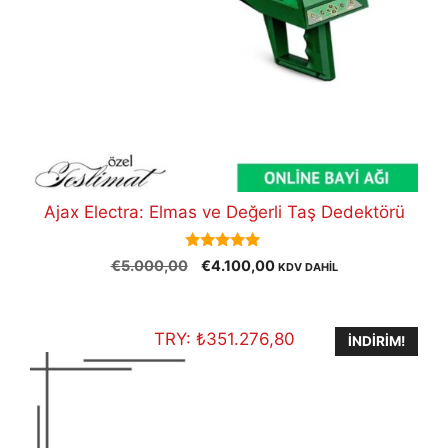
Ajax Electra: Elmas ve Değerli Taş Dedektörü
5.00
Orijinal
Şu
€
5.000,00
€
4.100,00
KDV DAHİL
out of 5
fiyat:
andaki
€5.000,00.
fiyat:
€4.100,00.
TRY:
₺
351.276,80
İNDIRIM!