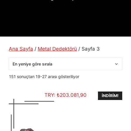
Ana Sayfa
/
Metal Dedektörü
/ Sayfa 3
En
151 sonuçtan 19-27 arası gösteriliyor
yeniye
göre
TRY:
₺
203.081,90
sıralandı
İNDIRIM!