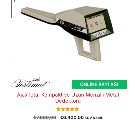
Ajax Iota: Kompakt ve Uzun Menzilli Metal
Dedektörü
5.00
Orijinal
Şu
€
7.000,00
€
6.400,00
KDV DAHİL
out of 5
fiyat:
andaki
€7.000,00.
fiyat: