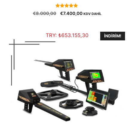
5.00
Orijinal
Şu
€
8.000,00
€
7.400,00
KDV DAHİL
out of 5
fiyat:
andaki
€8.000,00.
fiyat:
€7.400,00.
TRY:
₺
653.155,30
İNDIRIM!