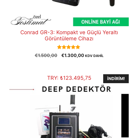
Conrad GR-3: Kompakt ve Güçlü Yeraltı
Görüntüleme Cihazı
5.00
Orijinal
Şu
€
1.500,00
€
1.300,00
KDV DAHİL
out of 5
fiyat:
andaki
€1.500,00.
fiyat:
€1.300,00.
TRY:
₺
123.495,75
İNDIRIM!