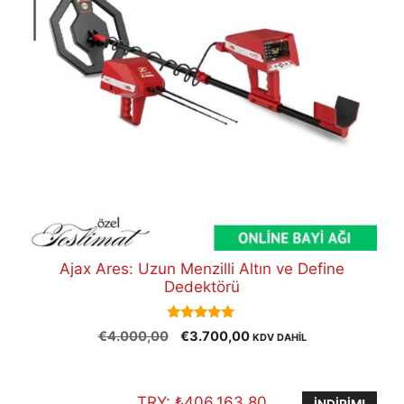
Ajax Ares: Uzun Menzilli Altın ve Define
Dedektörü
5.00
Orijinal
Şu
€
4.000,00
€
3.700,00
KDV DAHİL
out of 5
fiyat:
andaki
€4.000,00.
fiyat:
€3.700,00.
TRY:
₺
406.163,80
İNDIRIM!