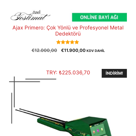
Ajax Primero: Çok Yönlü ve Profesyonel Metal
Dedektörü
5.00
Orijinal
Şu
€
12.000,00
€
11.900,00
KDV DAHİL
out of 5
fiyat:
andaki
€12.000,00.
fiyat:
€11.900,00.
TRY:
₺
225.036,70
İNDIRIM!