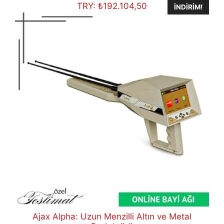
€6.400,00.
TRY:
₺
192.104,50
İNDIRIM!
Ajax Alpha: Uzun Menzilli Altın ve Metal